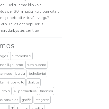
zeriu BellaDerma klinikoje
etūs per 30 minučių: kaip pamaitinti
imą ir netapti virtuvės vergu?
 Vilniuje vis dar populiarūs
ndradarbystės centrai?
emos
togos
automobiliai
mobilių nuoma
auto nuoma
servisas
baldai
buhalteriai
terinė apskaita
darbas
uotojai
el. parduotuvė
finansai
tos paskolos
grožis
interjeras
netas
IT
kiemas
kreditai