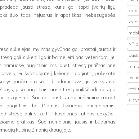
pradeda jausti stresą, kuris gali tapti įvairių ligų
kredi
, toks šuo taps nejudrus ir apatiškas, nebesugebės
kredi
.
mobil
NT p
so sukėlėjas, mylimas gyvūnas gali prastai jaustis ir
pasko
resą gali sukelti liga ir baimė eiti pas veterinarą. Jei
 namuose, augintinis ims jausti stresą pririštas prie
remo
atveju, jei išvažiuojate į kelionę ir augintinį paliekate
techn
ys jaučia stresą ir bijodami, pvz., jei vaikystėje
vest
 šunys, jūsų augintinis jaus stresą vaikščiodamas po
acijos grėsmė. Šuo gali jausti stresą ir šeimininkui ant
šild
ei augintinis baudžiamas fizinėmis priemonėmis.
kad stresą gali sukelti ir kasdienės rutinos pokyčiai,
džiojimo grafikas. Šuo nemaloniai jausis ir būdamas
emocijų kupinų žmonių draugijoje.