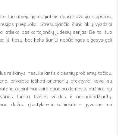
lite tuo atveju, jei augintinis daug žiovauja, slapstosi,
resijos priepuoliai. Stresuojančio šuns akių vyzdžiai
ai atlieka pasikartojančių judesių serijas. Be to, šuo
itą. Iš tiesų, bet koks šuniui nebūdingas elgesys gali
lus reiškinys, nesukeliantis didesnių problemų, tačiau,
na, privalote ieškoti priemonių efektyviai kovai su
e pataria augintiniui skirti daugiau dėmesio, dažniau su
yvūnas turėtų fizinės veiklos ir nenuobodžiautų.
ieno, dažnai glostykite ir kalbinkite – gyvūnas turi