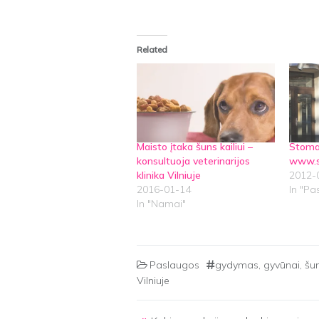
Related
Maisto įtaka šuns kailiui –
Stomat
konsultuoja veterinarijos
www.st
klinika Vilniuje
2012-
2016-01-14
In "Pa
In "Namai"
Paslaugos
gydymas
,
gyvūnai
,
šu
Vilniuje
Post navigation