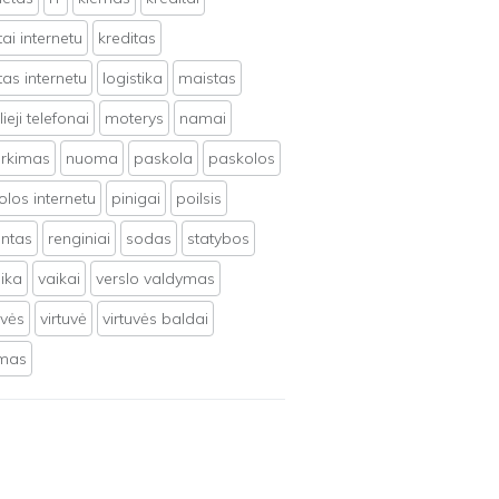
tai internetu
kreditas
tas internetu
logistika
maistas
ieji telefonai
moterys
namai
irkimas
nuoma
paskola
paskolos
los internetu
pinigai
poilsis
ntas
renginiai
sodas
statybos
ika
vaikai
verslo valdymas
uvės
virtuvė
virtuvės baldai
ymas