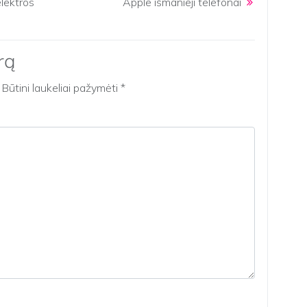
elektros
Apple išmanieji telefonai
rą
Būtini laukeliai pažymėti
*