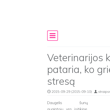
Skip to content
Main Navigation
Veterinarijos k
pataria, ko gri
stresą
2015-09-29
(2015-09-10)
straips
Daugelis šunų
augintojų yra įsitikinę,