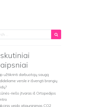
ch
skutiniai
raipsniai
ip užtikrinti darbuotojų saugą
dideliame versle ir išvengti brangių
aidų?
kūnės-riešo įtvaras iš Ortopedijos
ntro
akcinis veido atjauninimas CO2