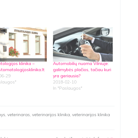
ologijos klinika –
Automobilių nuoma Vilniuje:
omatologijosklinika.lt
galimybės plačios, tačiau kuri
06-29
yra geriausia?
slaugos"
2018-02-10
In "Paslaugos"
nys
,
veterinaras
,
veterinarijos klinika
,
veterinarijos klinika