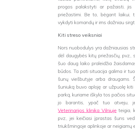
progos palakstyti ar pažaisti, jis 
priežastimi. Be to, bėgant laikui
vykdyti komandų ir ims dažniau sirgti
Kiti streso veiksniai
Nors nuobodulys yra dažniausias stre
dėl daugybės kitų priežasčių, pvz., st
šuo daug laiko praleidžia žaisdamas
būdos. Ta pati situacija galima ir tuo 
šunų viešbutyje arba draugams. Šun
šuniuką buvo aploję ar užpuolę kiti
parką, kuriame iškyla tos pačios situ
jo barantis, ypač tuo atveju, j
Veterinarijos klinika Vilniuje
teigia, 
pvz., jei keičiasi įprastas šuns ve
triukšmingoje aplinkoje ar neigiamų 