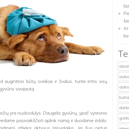
la
Pi
še
Ar
be
T
atos
auto
kad augintinis būtų sveikas ir žvalus, turite imtis visų
auto
 gyvūno savijautą.
buhal
darb
sčių yra nuobodulys. Daugelis gyvūnų, ypač vyresnio
grei
išvedame pasivaikščioti aplink namą ir duodame ėdalo,
dmenį atlieka aktyvus laisvalaikis. Jei šuo neturi
inter