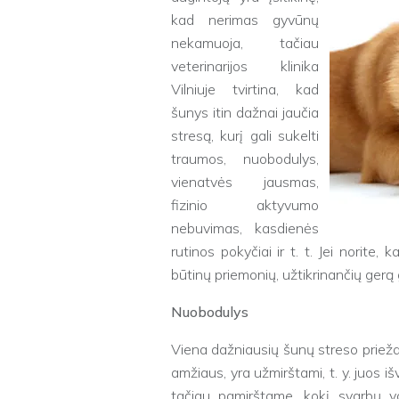
kad nerimas gyvūnų
nekamuoja, tačiau
veterinarijos klinika
Vilniuje tvirtina, kad
šunys itin dažnai jaučia
stresą, kurį gali sukelti
traumos, nuobodulys,
vienatvės jausmas,
fizinio aktyvumo
nebuvimas, kasdienės
rutinos pokyčiai ir t. t. Jei norite, 
būtinų priemonių, užtikrinančių gerą
Nuobodulys
Viena dažniausių šunų streso prieža
amžiaus, yra užmirštami, t. y. juos 
tačiau pamirštame, kokį svarbų vai