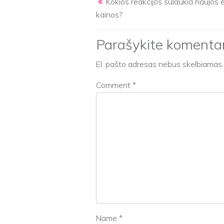
Kokios reakcijos sulaukia naujos 
kainos?
Parašykite komenta
El. pašto adresas nebus skelbiamas.
Comment
*
Name
*