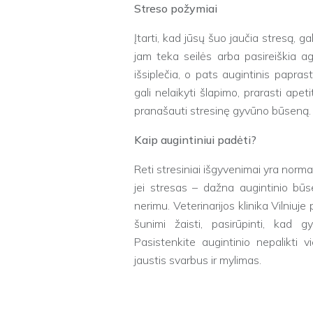
Streso požymiai
Įtarti, kad jūsų šuo jaučia stresą, ga
jam teka seilės arba pasireiškia ag
išsiplečia, o pats augintinis paprast
gali nelaikyti šlapimo, prarasti apet
pranašauti stresinę gyvūno būseną.
Kaip augintiniui padėti?
Reti stresiniai išgyvenimai yra norma
jei stresas – dažna augintinio būse
nerimu. Veterinarijos klinika Vilniuj
šunimi žaisti, pasirūpinti, kad g
Pasistenkite augintinio nepalikti v
jaustis svarbus ir mylimas.