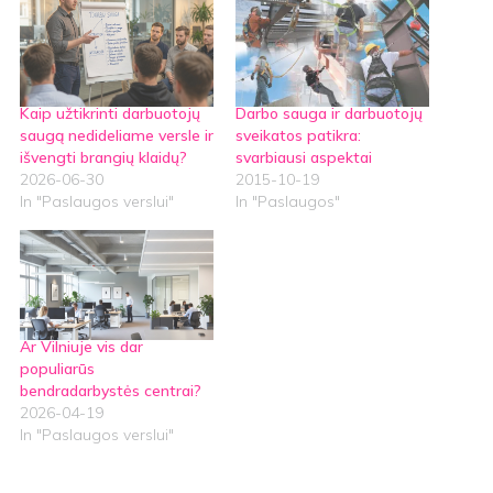
Kaip užtikrinti darbuotojų
Darbo sauga ir darbuotojų
saugą nedideliame versle ir
sveikatos patikra:
išvengti brangių klaidų?
svarbiausi aspektai
2026-06-30
2015-10-19
In "Paslaugos verslui"
In "Paslaugos"
Ar Vilniuje vis dar
populiarūs
bendradarbystės centrai?
2026-04-19
In "Paslaugos verslui"