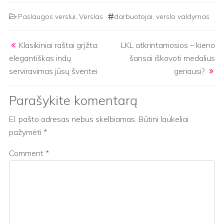
Paslaugos verslui
,
Verslas
darbuotojai
,
verslo valdymas
Post navigation
Klasikiniai raštai grįžta:
LKL atkrintamosios – kieno
elegantiškas indų
šansai iškovoti medalius
serviravimas jūsų šventei
geriausi?
Parašykite komentarą
El. pašto adresas nebus skelbiamas.
Būtini laukeliai
pažymėti
*
Comment
*