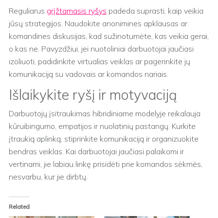
Reguliarus
grįžtamasis ryšys
padeda suprasti, kaip veikia
jūsų strategijos. Naudokite anonimines apklausas ar
komandines diskusijas, kad sužinotumėte, kas veikia gerai,
o kas ne. Pavyzdžiui, jei nuotoliniai darbuotojai jaučiasi
izoliuoti, padidinkite virtualias veiklas ar pagerinkite jų
komunikaciją su vadovais ar komandos nariais.
Išlaikykite ryšį ir motyvaciją
Darbuotojų įsitraukimas hibridiniame modelyje reikalauja
kūruibingumo, empatijos ir nuolatinių pastangų. Kurkite
įtraukią aplinką, stiprinkite komunikaciją ir organizuokite
bendras veiklas. Kai darbuotojai jaučiasi palaikomi ir
vertinami, jie labiau linkę prisidėti prie komandos sėkmės,
nesvarbu, kur jie dirbtų.
Related