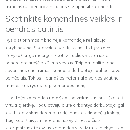
asmeniškus bendravimi būdus sustiprinsite komandą.
Skatinkite komandines veiklas ir
bendras patirtis
Ryšio stiprinimas hibridinėje komandoje reikalauja
kūrybingumo. Sugalvokite veiklų, kurios tiktų visiems.
Pavyzdžiui, galite organizuoti virtualias viktorinas ar
bendro grojaraščio kūrimo sesijas. Taip pat galite rengti
savaitinius susitikimus, kuriuose darbuotojai dalijasi savo
pomėgiais. Tokios ir panašios neformalio veiklos skatina
artimesnius ryšius tarp komandos narių.
Hibridinės komandos nereiškia, jog viskas turi būti iškelta į
virtualią erdvę. Tokiu atveju biure dirbantys darbuotojai gali
jausti, jog viskas daroma tik dėl nuotoliu dirbančių kolegų.
Taigi kad išlaikytumėte pusiausvyrą, retkarčiais
suorganizuokite gyvus komandos susitikimus, mokymus ar