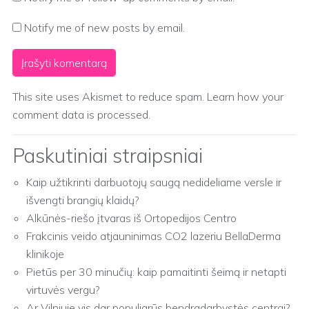
Notify me of new posts by email.
This site uses Akismet to reduce spam.
Learn how your
comment data is processed.
Paskutiniai straipsniai
Kaip užtikrinti darbuotojų saugą nedideliame versle ir
išvengti brangių klaidų?
Alkūnės-riešo įtvaras iš Ortopedijos Centro
Frakcinis veido atjauninimas CO2 lazeriu BellaDerma
klinikoje
Pietūs per 30 minučių: kaip pamaitinti šeimą ir netapti
virtuvės vergu?
Ar Vilniuje vis dar populiarūs bendradarbystės centrai?