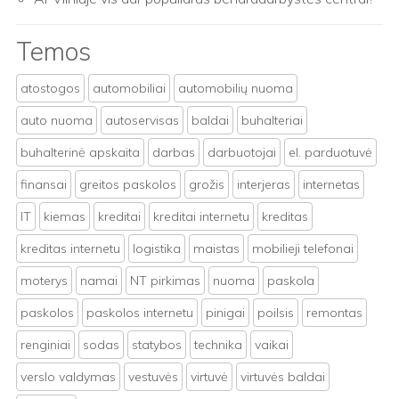
Temos
atostogos
automobiliai
automobilių nuoma
auto nuoma
autoservisas
baldai
buhalteriai
buhalterinė apskaita
darbas
darbuotojai
el. parduotuvė
finansai
greitos paskolos
grožis
interjeras
internetas
IT
kiemas
kreditai
kreditai internetu
kreditas
kreditas internetu
logistika
maistas
mobilieji telefonai
moterys
namai
NT pirkimas
nuoma
paskola
paskolos
paskolos internetu
pinigai
poilsis
remontas
renginiai
sodas
statybos
technika
vaikai
verslo valdymas
vestuvės
virtuvė
virtuvės baldai