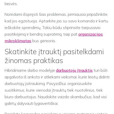
laisvės.
Norėdami išspręsti šias problemas, pirmiausia pripažinkite,
kad jos egzistuoja. Aptarkite jas su savo komanda ir kartu
ieškokite sprendimų. Tokiu būdu stiprinsite tarpusavio
pasitikėjimą ir bendrą supratimą, taip pat
organizacijos
mikroklimatas
bus geresnis.
Skatinkite įtrauktį pasitelkdami
žinomas praktikas
Hibridiniame darbo modelyje
darbuotojų įtrauktis
turi būti
apgalvota iš anksto ir atliekami veiksmai, kurie leistų didinti
darbuotojų įsitraukimą. Pavyzdžiui, organizuokite
susitikimus, kurie vienodai įtrauktų tiek nuotolinius, tiek
biuro darbuotojus. Naudokite vaizdo skambučius, kad visi
galėtų dalyvauti lygiavertiškai.