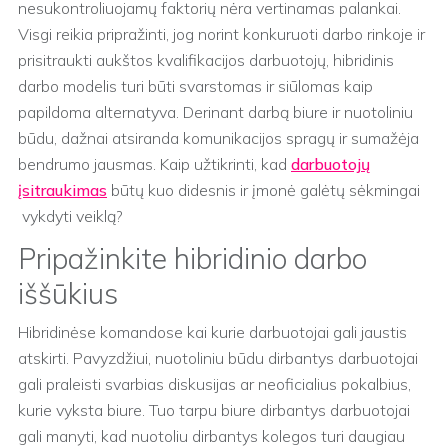
nesukontroliuojamų faktorių nėra vertinamas palankai.
Visgi reikia pripražinti, jog norint konkuruoti darbo rinkoje ir
prisitraukti aukštos kvalifikacijos darbuotojų, hibridinis
darbo modelis turi būti svarstomas ir siūlomas kaip
papildoma alternatyva. Derinant darbą biure ir nuotoliniu
būdu, dažnai atsiranda komunikacijos spragų ir sumažėja
bendrumo jausmas. Kaip užtikrinti, kad
darbuotojų
įsitraukimas
būtų kuo didesnis ir įmonė galėtų sėkmingai
vykdyti veiklą?
Pripažinkite hibridinio darbo
iššūkius
Hibridinėse komandose kai kurie darbuotojai gali jaustis
atskirti. Pavyzdžiui, nuotoliniu būdu dirbantys darbuotojai
gali praleisti svarbias diskusijas ar neoficialius pokalbius,
kurie vyksta biure. Tuo tarpu biure dirbantys darbuotojai
gali manyti, kad nuotoliu dirbantys kolegos turi daugiau