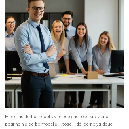
Hibridinis darbo modelis vienose įmonėse yra vienas
pagrindinių darbo modelių, kitose – dėl pernelyg daug