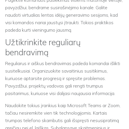
Pagirkite komandos pasiekimus visiems matomoje vietoje,
pavyzdžiui, bendrame susirašinėjimo kanale. Galite
naudoti virtualias lentas idėjų generavimo sesijoms, kad
visi komandos nariai jaustųsi įtraukti. Tokios praktikos
padeda kurti vieningumo jausmą.
Užtikrinkite reguliarų
bendravimą
Reguliarus ir aiškus bendravimas padeda komandai išlikti
susitelkusiai. Organizuokite savaitinius susitikimus,
kuriuose aptarsite progresą ir spręsite problemas.
Pavyzdžiui, projektų vadovas gali rengti trumpus
pasitarimus, kuriuose visi dalijasi naujausia informacija.
Naudokite tokius įrankius kaip Microsoft Teams ar Zoom,
tačiau nesiremkite vien tik technologijomis. Kartais
trumpas telefono skambutis gali išspręsti nesusipratimą
greičiau nei el. laiškas. Subalansavę skaitmeninius ir