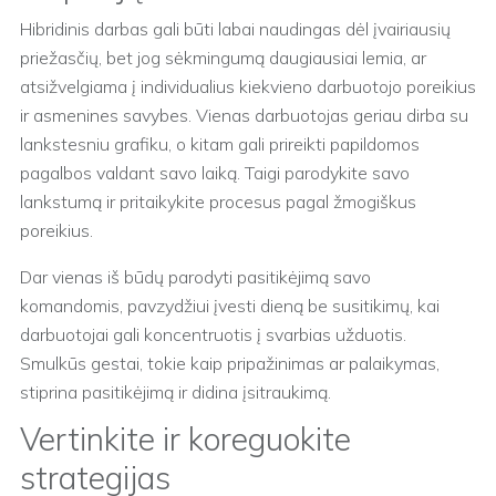
Hibridinis darbas gali būti labai naudingas dėl įvairiausių
priežasčių, bet jog sėkmingumą daugiausiai lemia, ar
atsižvelgiama į individualius kiekvieno darbuotojo poreikius
ir asmenines savybes. Vienas darbuotojas geriau dirba su
lankstesniu grafiku, o kitam gali prireikti papildomos
pagalbos valdant savo laiką. Taigi parodykite savo
lankstumą ir pritaikykite procesus pagal žmogiškus
poreikius.
Dar vienas iš būdų parodyti pasitikėjimą savo
komandomis, pavzydžiui įvesti dieną be susitikimų, kai
darbuotojai gali koncentruotis į svarbias užduotis.
Smulkūs gestai, tokie kaip pripažinimas ar palaikymas,
stiprina pasitikėjimą ir didina įsitraukimą.
Vertinkite ir koreguokite
strategijas