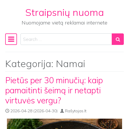
Straipsnių nuoma
Skip to content
Nuomojame vietą reklamai internete
Search
Main Navigation
Kategorija:
Namai
Pietūs per 30 minučių: kaip
pamaitinti šeimą ir netapti
virtuvės vergu?
2026-04-28
(2026-04-30)
Rašytojas.lt