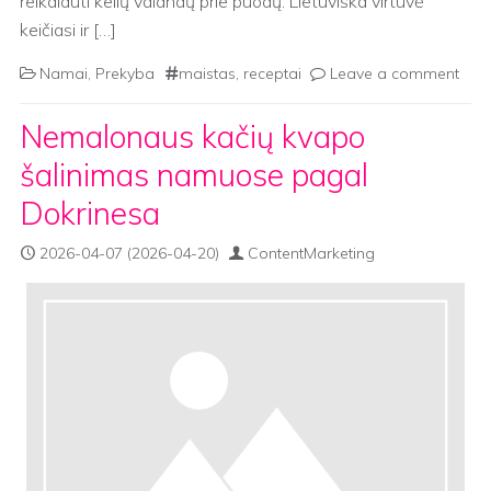
reikalauti kelių valandų prie puodų. Lietuviška virtuvė
keičiasi ir […]
Namai
,
Prekyba
maistas
,
receptai
Leave a comment
Nemalonaus kačių kvapo
šalinimas namuose pagal
Dokrinesa
2026-04-07
(2026-04-20)
ContentMarketing