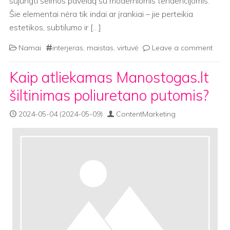
sujungti šeimos paveldą su moderniomis tendencijomis.
Šie elementai nėra tik indai ar įrankiai – jie perteikia
estetikos, subtilumo ir […]
Namai
interjeras
,
maistas
,
virtuvė
Leave a comment
Kaip atliekamas Manostogas.lt
šiltinimas poliuretano putomis?
2024-05-04
(2024-05-09)
ContentMarketing