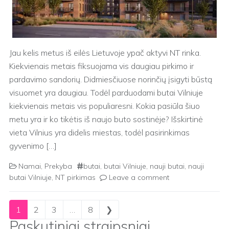
Jau kelis metus iš eilės Lietuvoje ypač aktyvi NT rinka.
Kiekvienais metais fiksuojama vis daugiau pirkimo ir
pardavimo sandorių. Didmiesčiuose norinčių įsigyti būstą
visuomet yra daugiau. Todėl parduodami butai Vilniuje
kiekvienais metais vis populiaresni. Kokia pasiūla šiuo
metu yra ir ko tikėtis iš naujo buto sostinėje? Išskirtinė
vieta Vilnius yra didelis miestas, todėl pasirinkimas
gyvenimo […]
Namai
,
Prekyba
butai
,
butai Vilniuje
,
nauji butai
,
nauji
butai Vilniuje
,
NT pirkimas
Leave a comment
Posts navigation
1
2
3
…
8
❯
Paskutiniai straipsniai