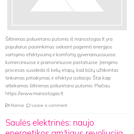
Šiltinimas poliuretano putomis iš manostogas.lt yra
populiarus pasirinkimas siekiant pagerinti energijos
vartojimo efektyvumą ir komfortą gyvenamuosiuose,
komerciniuose ir pramoniniuose pastatuose. Įrengimo
procesas susideda iš kelių etapų, kad būtų užtikrintas
tinkamas pritaikymas ir efektyvi izoliacija. Štai kaip
atliekamas šiltinimas poliuretano putomis: Plačiau:
https://www.manostogas.lt
Namai
Leave a comment
Saulės elektrinės: naujo
energetikos amžiaus revoliucija