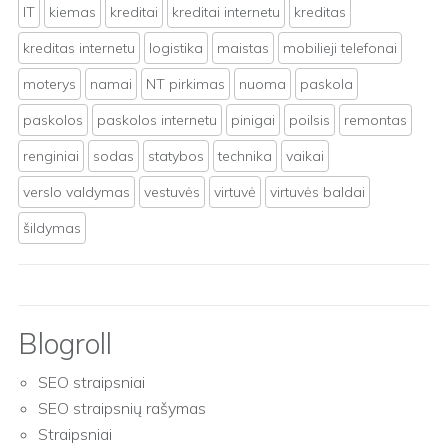
IT
kiemas
kreditai
kreditai internetu
kreditas
kreditas internetu
logistika
maistas
mobilieji telefonai
moterys
namai
NT pirkimas
nuoma
paskola
paskolos
paskolos internetu
pinigai
poilsis
remontas
renginiai
sodas
statybos
technika
vaikai
verslo valdymas
vestuvės
virtuvė
virtuvės baldai
šildymas
Blogroll
SEO straipsniai
SEO straipsnių rašymas
Straipsniai