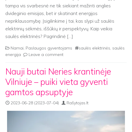
tampa vis svarbesnė ne tik siekiant mažinti anglies
dvideginio emisijas, bet ir skatinant energijos
nepriklausomybę. Įsigilinkime į tai, kas slypi už saulės
elektrinių sėkmės, iššūkių ir perspektyvų. Kaip veikia
saulės elektrinės? Pagrindinė […]
Namai
,
Paslaugos gyventojams
saulės elektrinės
,
saulės
energija
Leave a comment
Nauji butai Neries krantinėje
Vilniuje – puiki vieta gyventi
gamtos apsuptyje
2023-06-28
(2023-07-04)
Rašytojas.lt