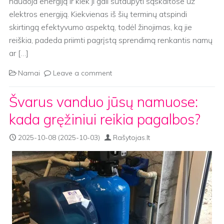
naudoja energiją ir kiek ji gali sutaupyti sąskaitose už
elektros energiją. Kiekvienas iš šių terminų atspindi
skirtingą efektyvumo aspektą, todėl žinojimas, ką jie
reiškia, padeda priimti pagrįstą sprendimą renkantis namų
ar […]
Namai
Leave a comment
Švarus vanduo jūsų namuose:
kada gręžiniui reikia pagalbos?
2025-10-08
(2025-10-03)
Rašytojas.lt