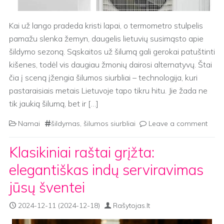
Kai už lango pradeda kristi lapai, o termometro stulpelis
pamažu slenka žemyn, daugelis lietuvių susimąsto apie
šildymo sezoną. Sąskaitos už šilumą gali gerokai patuštinti
kišenes, todėl vis daugiau žmonių dairosi alternatyvų. Štai
čia į sceną įžengia šilumos siurbliai – technologija, kuri
pastaraisiais metais Lietuvoje tapo tikru hitu. Jie žada ne
tik jaukią šilumą, bet ir […]
Namai
šildymas
,
šilumos siurbliai
Leave a comment
Klasikiniai raštai grįžta:
elegantiškas indų serviravimas
jūsų šventei
2024-12-11
(2024-12-18)
Rašytojas.lt