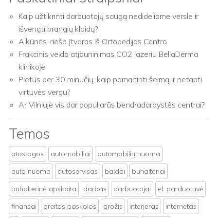
Kaip užtikrinti darbuotojų saugą nedideliame versle ir
išvengti brangių klaidų?
Alkūnės-riešo įtvaras iš Ortopedijos Centro
Frakcinis veido atjauninimas CO2 lazeriu BellaDerma
klinikoje
Pietūs per 30 minučių: kaip pamaitinti šeimą ir netapti
virtuvės vergu?
Ar Vilniuje vis dar populiarūs bendradarbystės centrai?
Temos
atostogos
automobiliai
automobilių nuoma
auto nuoma
autoservisas
baldai
buhalteriai
buhalterinė apskaita
darbas
darbuotojai
el. parduotuvė
finansai
greitos paskolos
grožis
interjeras
internetas