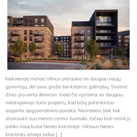
Kiekvienais metais Vilnius pritraukia vis daugiau naujų
gyventojų, dėl savo grožio bei karjeros galimybių. Sostinė
išties yra verta dėmesio, todėl čia vystoma vis daugiau
nekilnojamojo turto projektų, kad būtų patenkintas
augantis apgyvendinimo poreikis. Norintiems šiek tiek
atsitraukti nuo miesto centro šurmulio, tačiau būti netoli jo,
patiks nauji butai Neries krantinėje. Vilniaus Neries
krantinės istorija siekia […]