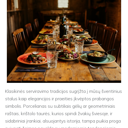
Klasikinės serviravimo tradicijos sugrįžta į mūsų šventinius
stalus kaip elegancijos ir praeities įkvėptos prabangos
simbolis. Porcelianas su subtiliais gėlių ar geometriniais
raštais, krištolo taurės, kurios spindi žvakių šviesoje, ir
sidabriniai įrankiai, alsuojantys istorija, tampa puikia proga