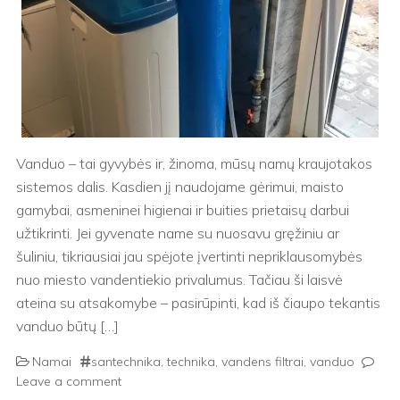
Vanduo – tai gyvybės ir, žinoma, mūsų namų kraujotakos
sistemos dalis. Kasdien jį naudojame gėrimui, maisto
gamybai, asmeninei higienai ir buities prietaisų darbui
užtikrinti. Jei gyvenate name su nuosavu gręžiniu ar
šuliniu, tikriausiai jau spėjote įvertinti nepriklausomybės
nuo miesto vandentiekio privalumus. Tačiau ši laisvė
ateina su atsakomybe – pasirūpinti, kad iš čiaupo tekantis
vanduo būtų […]
Namai
santechnika
,
technika
,
vandens filtrai
,
vanduo
Leave a comment