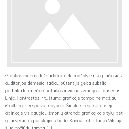
Grafikos menas dažnai lieka kiek nuošalyje nuo plačiosios
auditorijos dėmesio, tačiau būtent jis geba subtiliai
perteikti laikmečio nuotaikas ir vidines žmogaus būsenas.
Linija, kontrastas ir tuštuma grafikoje tampa ne mažiau
iškalbingi nei spalva tapyboje. Šiuolaikinėje kultūrinėje
aplinkoje vis daugiau žmonių atranda grafiką kaip tylų, bet
giliai veikiantį pasakojimo būdą. Karinacraft studija Vilniuje
šiuo požiūriu tampa […]