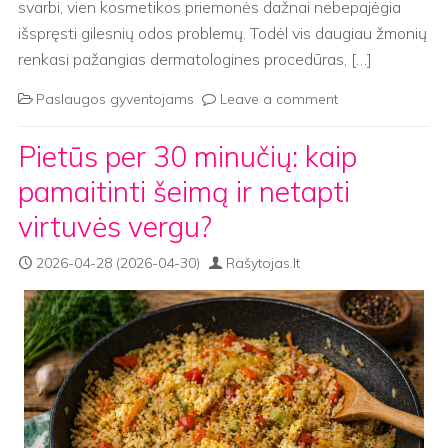
svarbi, vien kosmetikos priemonės dažnai nebepajėgia
išspręsti gilesnių odos problemų. Todėl vis daugiau žmonių
renkasi pažangias dermatologines procedūras, […]
Paslaugos gyventojams
Leave a comment
Pietūs per 30 minučių: kaip
pamaitinti šeimą ir netapti
virtuvės vergu?
2026-04-28
(2026-04-30)
Rašytojas.lt