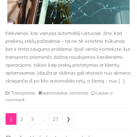
Kiekvienas, kas vairuoja automobilį Lietuvoje, žino, kad
priekinių stiklų pažeidimai – tai ne tik estetinis trūkumas,
bet ir rimta saugumo problema. Ypač verslo kontekste, kur
transporto priemonės dažnai naudojamos kasdienėms
operacijoms, tokios kaip prekių pristatymas ar klientų
aptarnavimas. Įdauža ar skilimas gali atsirasti nuo akmens,
skriejančio iš po kito automobilio ratų, o žiemą – nuo […]
Transportas
automobiliai
,
remontas
Leave a
comment
Posts navigation
1
2
3
…
27
❯