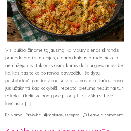
Visi puikiai žinome tą jausmą, kai vidury dienos skrandis
pradeda groti simfonijas, o darbų kalnas atrodo niekaip
nemažėjantis. Tokiomis akimirkomis dažnai griebiamės bet
ko, kas pasitaiko po ranka, pavyzdžiui, šaldytų
pusfabrikačių ar dar vieno sauso sumuštinio. Tačiau noriu
jus užtikrinti, kad kokybiški receptai pietums nebūtinai turi
reikalauti kelių valandų prie puodų. Lietuviška virtuvė
keičiasi ir […]
Namai
,
Prekyba
maistas
,
receptai
Leave a comment