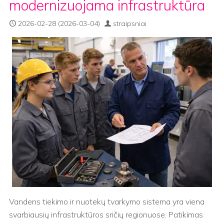
modernizuojama infrastruktūra
2026-02-28
(2026-03-04)
straipsniai
Vandens tiekimo ir nuotekų tvarkymo sistema yra viena
svarbiausių infrastruktūros sričių regionuose. Patikimas