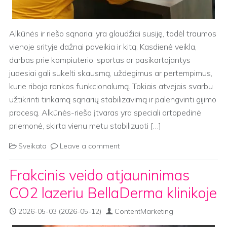
Alkūnės ir riešo sąnariai yra glaudžiai susiję, todėl traumos
vienoje srityje dažnai paveikia ir kitą. Kasdienė veikla,
darbas prie kompiuterio, sportas ar pasikartojantys
judesiai gali sukelti skausmą, uždegimus ar pertempimus,
kurie riboja rankos funkcionalumą. Tokiais atvejais svarbu
užtikrinti tinkamą sąnarių stabilizavimą ir palengvinti gijimo
procesą. Alkūnės-riešo įtvaras yra speciali ortopedinė
priemonė, skirta vienu metu stabilizuoti […]
Sveikata
Leave a comment
Frakcinis veido atjauninimas
CO2 lazeriu BellaDerma klinikoje
2026-05-03
(2026-05-12)
ContentMarketing