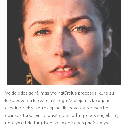
Veido odos senėjimas yra natūralus procesas, kuris su
laiku paveikia kiekvieną žmogų. Mažėjantis kolageno ir
elastino kiekis, saulės spindulių poveikis, stresas bei
aplinkos tarša lemia raukšlių atsiradimą, odos suglebimą ir
netolygią tekstūrą. Nors kasdienė odos priežiūra yra