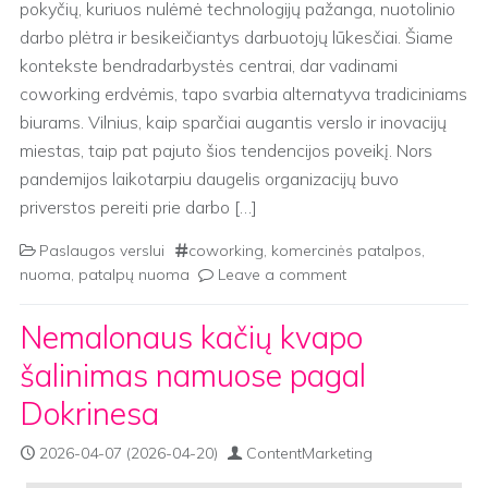
pokyčių, kuriuos nulėmė technologijų pažanga, nuotolinio
darbo plėtra ir besikeičiantys darbuotojų lūkesčiai. Šiame
kontekste bendradarbystės centrai, dar vadinami
coworking erdvėmis, tapo svarbia alternatyva tradiciniams
biurams. Vilnius, kaip sparčiai augantis verslo ir inovacijų
miestas, taip pat pajuto šios tendencijos poveikį. Nors
pandemijos laikotarpiu daugelis organizacijų buvo
priverstos pereiti prie darbo […]
Paslaugos verslui
coworking
,
komercinės patalpos
,
nuoma
,
patalpų nuoma
Leave a comment
Nemalonaus kačių kvapo
šalinimas namuose pagal
Dokrinesa
2026-04-07
(2026-04-20)
ContentMarketing