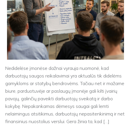
Nedidelėse įmonėse dažnai vyrauja nuomonė, kad
darbuotojų saugos reikalavimai yra aktualūs tik didelėms
gamykloms ar statybų bendrovėms. Tačiau net ir mažame
biure, parduotuvėje ar paslaugų įmonėje gali kilti įvairių
pavojų, galinčių paveikti darbuotojų sveikatą ir darbo
kokybę. Nepakankamas dėmesys saugai gali lemti
nelaimingus atsitikimus, darbuotojų nepasitenkinimą ir net
finansinius nuostolius verslui. Gera žinia ta, kad […]