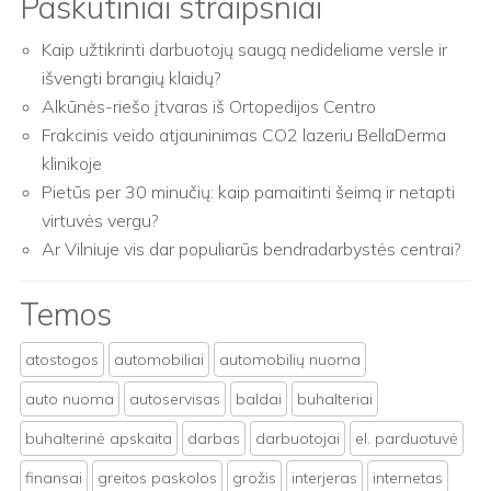
Paskutiniai straipsniai
Kaip užtikrinti darbuotojų saugą nedideliame versle ir
išvengti brangių klaidų?
Alkūnės-riešo įtvaras iš Ortopedijos Centro
Frakcinis veido atjauninimas CO2 lazeriu BellaDerma
klinikoje
Pietūs per 30 minučių: kaip pamaitinti šeimą ir netapti
virtuvės vergu?
Ar Vilniuje vis dar populiarūs bendradarbystės centrai?
Temos
atostogos
automobiliai
automobilių nuoma
auto nuoma
autoservisas
baldai
buhalteriai
buhalterinė apskaita
darbas
darbuotojai
el. parduotuvė
finansai
greitos paskolos
grožis
interjeras
internetas