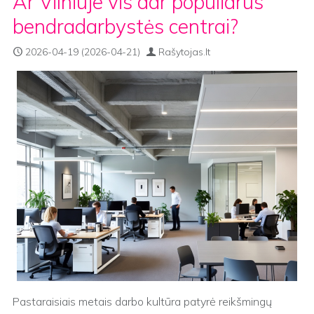
Ar Vilniuje vis dar populiarūs
bendradarbystės centrai?
2026-04-19
(2026-04-21)
Rašytojas.lt
Pastaraisiais metais darbo kultūra patyrė reikšmingų