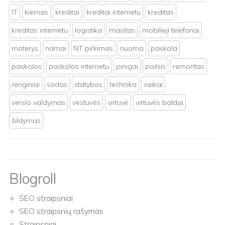
IT
kiemas
kreditai
kreditai internetu
kreditas
kreditas internetu
logistika
maistas
mobilieji telefonai
moterys
namai
NT pirkimas
nuoma
paskola
paskolos
paskolos internetu
pinigai
poilsis
remontas
renginiai
sodas
statybos
technika
vaikai
verslo valdymas
vestuvės
virtuvė
virtuvės baldai
šildymas
Blogroll
SEO straipsniai
SEO straipsnių rašymas
Straipsniai