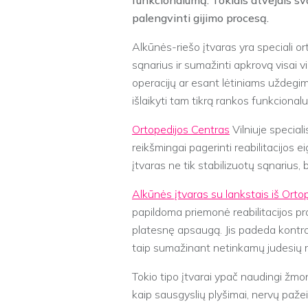
funkcionalumą. Tokiais atvejais sva
palengvinti gijimo procesą.
Alkūnės-riešo įtvaras yra speciali o
sąnarius ir sumažinti apkrovą visai v
operacijų ar esant lėtiniams uždegimi
išlaikyti tam tikrą rankos funkcional
Ortopedijos Centras
Vilniuje speciali
reikšmingai pagerinti reabilitacijos ei
įtvaras ne tik stabilizuotų sąnarius,
Alkūnės įtvaras su lankstais iš Orto
papildoma priemonė reabilitacijos pr
platesnę apsaugą. Jis padeda kontro
taip sumažinant netinkamų judesių riz
Tokio tipo įtvarai ypač naudingi žm
kaip sausgyslių plyšimai, nervų paže