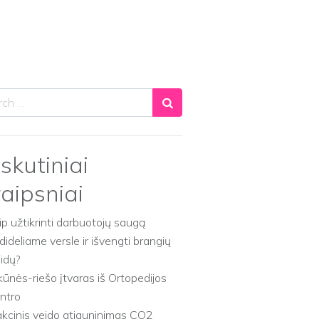
ch
skutiniai
raipsniai
ip užtikrinti darbuotojų saugą
dideliame versle ir išvengti brangių
aidų?
kūnės-riešo įtvaras iš Ortopedijos
ntro
akcinis veido atjauninimas CO2