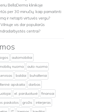
zeriu BellaDerma klinikoje
etūs per 30 minučių: kaip pamaitinti
imą ir netapti virtuvės vergu?
 Vilniuje vis dar populiarūs
ndradarbystės centrai?
emos
togos
automobiliai
mobilių nuoma
auto nuoma
servisas
baldai
buhalteriai
terinė apskaita
darbas
uotojai
el. parduotuvė
finansai
tos paskolos
grožis
interjeras
netas
IT
kiemas
kreditai