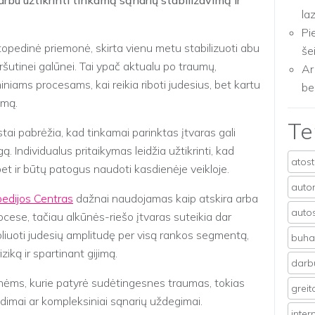
rbu užtikrinti tinkamą sąnarių stabilizavimą ir
la
Pi
rtopedinė priemonė, skirta vienu metu stabilizuoti abu
še
iršutinei galūnei. Tai ypač aktualu po traumų,
Ar
niams procesams, kai reikia riboti judesius, bet kartu
be
umą.
T
stai pabrėžia, kad tinkamai parinktas įtvaras gali
gą. Individualus pritaikymas leidžia užtikrinti, kad
atos
 bet ir būtų patogus naudoti kasdienėje veikloje.
auto
pedijos Centras
dažnai naudojamas kaip atskira arba
auto
ocese, tačiau alkūnės-riešo įtvaras suteikia dar
liuoti judesių amplitudę per visą rankos segmentą,
buhal
iką ir spartinant gijimą.
darb
onėms, kurie patyrė sudėtingesnes traumas, tokias
grei
idimai ar kompleksiniai sąnarių uždegimai.
inter