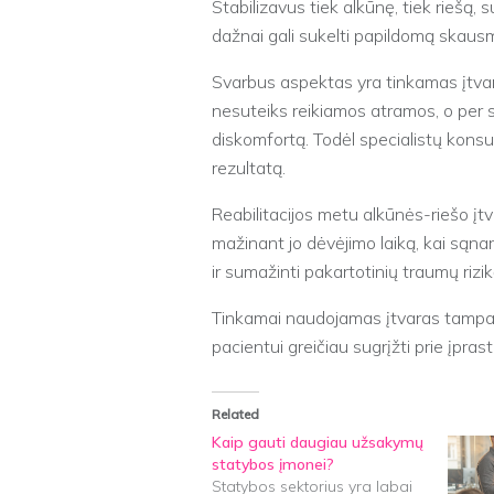
Stabilizavus tiek alkūnę, tiek riešą,
dažnai gali sukelti papildomą skaus
Svarbus aspektas yra tinkamas įtvaro
nesuteiks reikiamos atramos, o per sti
diskomfortą. Todėl specialistų konsul
rezultatą.
Reabilitacijos metu alkūnės-riešo įtv
mažinant jo dėvėjimo laiką, kai sąnaria
ir sumažinti pakartotinių traumų rizik
Tinkamai naudojamas įtvaras tampa s
pacientui greičiau sugrįžti prie įpr
Related
Kaip gauti daugiau užsakymų
statybos įmonei?
Statybos sektorius yra labai