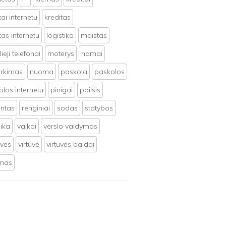
tai internetu
kreditas
tas internetu
logistika
maistas
ieji telefonai
moterys
namai
irkimas
nuoma
paskola
paskolos
los internetu
pinigai
poilsis
ntas
renginiai
sodas
statybos
ika
vaikai
verslo valdymas
uvės
virtuvė
virtuvės baldai
ymas