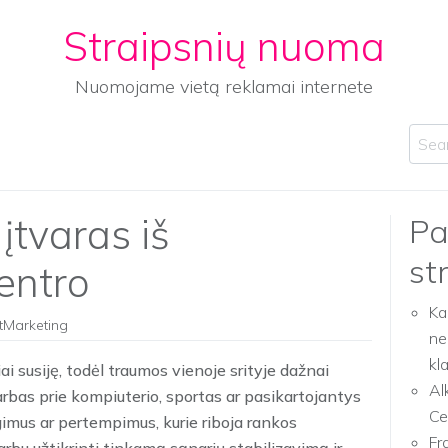
Straipsnių nuoma
Nuomojame vietą reklamai internete
Sear
įtvaras iš
Pa
st
entro
Ka
tMarketing
ne
kl
iai susiję, todėl traumos vienoje srityje dažnai
Al
darbas prie kompiuterio, sportas ar pasikartojantys
Ce
gimus ar pertempimus, kurie riboja rankos
Fr