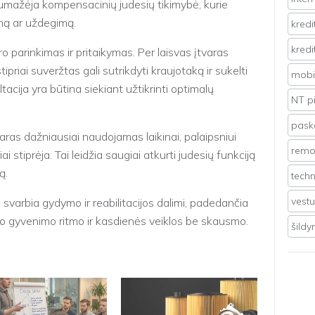
 sumažėja kompensacinių judesių tikimybė, kurie
mą ar uždegimą.
kredi
kredi
 parinkimas ir pritaikymas. Per laisvas įtvaras
priai suveržtas gali sutrikdyti kraujotaką ir sukelti
mobil
tacija yra būtina siekiant užtikrinti optimalų
NT p
pasko
aras dažniausiai naudojamas laikinai, palaipsniui
remo
i stiprėja. Tai leidžia saugiai atkurti judesių funkciją
ą.
techn
vest
varbia gydymo ir reabilitacijos dalimi, padedančia
asto gyvenimo ritmo ir kasdienės veiklos be skausmo.
šild