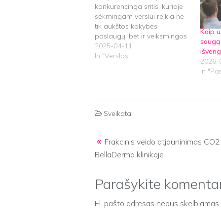
konkurencinga sritis, kurioje
sėkmingam verslui reikia ne
tik aukštos kokybės
Kaip u
paslaugų, bet ir veiksmingos
saugą 
rinkodaros strategijos. Kaip
2025-04-11
išveng
gauti daugiau užsakymų
In "Verslas"
2026-
statybos įmonei ir užsitikrinti
In "Pa
tvirtą poziciją rinkoje? Šiame
straipsnyje apžvelgsime
svarbiausias strategijas,
kurios padės jūsų įmonei
Sveikata
pritraukti daugiau klientų ir
užtikrinti ilgalaikį augimą. 1.
Post navigation
Sukurkite stiprų…
Frakcinis veido atjauninimas CO2 
BellaDerma klinikoje
Parašykite komenta
El. pašto adresas nebus skelbiamas.