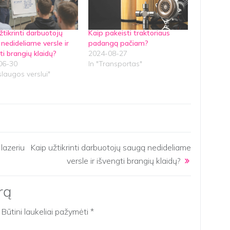
žtikrinti darbuotojų
Kaip pakeisti traktoriaus
nedideliame versle ir
padangą pačiam?
ti brangių klaidų?
2024-08-27
06-30
In "Transportas"
slaugos verslui"
lazeriu
Kaip užtikrinti darbuotojų saugą nedideliame
versle ir išvengti brangių klaidų?
rą
Būtini laukeliai pažymėti
*