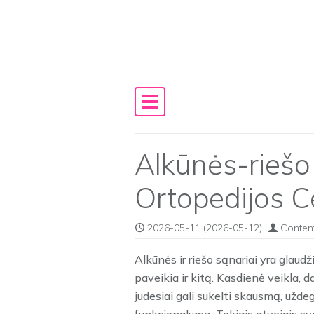
Skip to content
Main Navigation
Alkūnės-riešo 
Ortopedijos C
2026-05-11
(2026-05-12)
Conten
Alkūnės ir riešo sąnariai yra glaudž
paveikia ir kitą. Kasdienė veikla, 
judesiai gali sukelti skausmą, užde