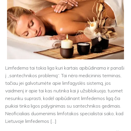
Limfedema tai tokia liga kuri kartais apibūdinama ir panaši
į „santechnikos problemą“. Tai nėra medicininis terminas,
tačiau jei galvotumėte apie limfagyslės sistemą, jos
vaidmenį ir apie tai kas nutinka kai ji užsiblokuoja, tuomet
nesunku suprasti, kodėl apibūdinant limfedemos ligą čia
puikiai tinka ligos palyginimas su santechnikos gedimais.
Neoficialiais duomenimis limfotakos specialistai sako, kad
Lietuvoje limfedemos […]