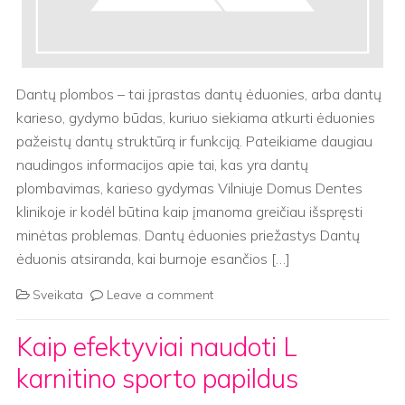
Dantų plombos – tai įprastas dantų ėduonies, arba dantų
karieso, gydymo būdas, kuriuo siekiama atkurti ėduonies
pažeistų dantų struktūrą ir funkciją. Pateikiame daugiau
naudingos informacijos apie tai, kas yra dantų
plombavimas, karieso gydymas Vilniuje Domus Dentes
klinikoje ir kodėl būtina kaip įmanoma greičiau išspręsti
minėtas problemas. Dantų ėduonies priežastys Dantų
ėduonis atsiranda, kai burnoje esančios […]
Sveikata
Leave a comment
Kaip efektyviai naudoti L
karnitino sporto papildus