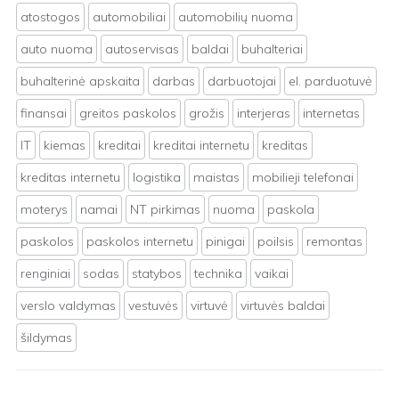
atostogos
automobiliai
automobilių nuoma
auto nuoma
autoservisas
baldai
buhalteriai
buhalterinė apskaita
darbas
darbuotojai
el. parduotuvė
finansai
greitos paskolos
grožis
interjeras
internetas
IT
kiemas
kreditai
kreditai internetu
kreditas
kreditas internetu
logistika
maistas
mobilieji telefonai
moterys
namai
NT pirkimas
nuoma
paskola
paskolos
paskolos internetu
pinigai
poilsis
remontas
renginiai
sodas
statybos
technika
vaikai
verslo valdymas
vestuvės
virtuvė
virtuvės baldai
šildymas