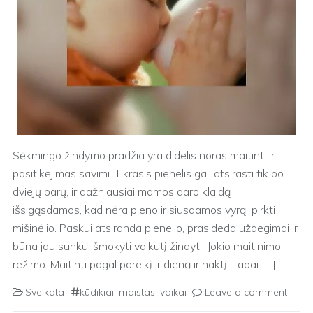
Sėkmingo žindymo pradžia yra didelis noras maitinti ir
pasitikėjimas savimi. Tikrasis pienelis gali atsirasti tik po
dviejų parų, ir dažniausiai mamos daro klaidą
išsigąsdamos, kad nėra pieno ir siusdamos vyrą pirkti
mišinėlio. Paskui atsiranda pienelio, prasideda uždegimai ir
būna jau sunku išmokyti vaikutį žindyti. Jokio maitinimo
režimo. Maitinti pagal poreikį ir dieną ir naktį. Labai […]
Sveikata
kūdikiai
,
maistas
,
vaikai
Leave a comment