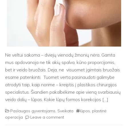
Ne veltui sakoma – dviejų vienodų žmonių nėra. Gamta
mus apdovanoja ne tik akių spalva, kūno proporcijomis,
bet ir veido bruožais. Deja, ne visuomet įgimtais bruožais
esame patenkinti. Tuomet verta pasinaudoti galimybe
atrodyti taip, kaip norime – kreiptis į plastikos chirurgijos
specialistus. Šiandien pakalbėkime apie vieną svarbiausių
veido dalių – lūpas. Kokie lūpų formos korekcijos […]
Paslaugos gyventojams
,
Sveikata
lūpos
,
plastinė
operacija
Leave a comment