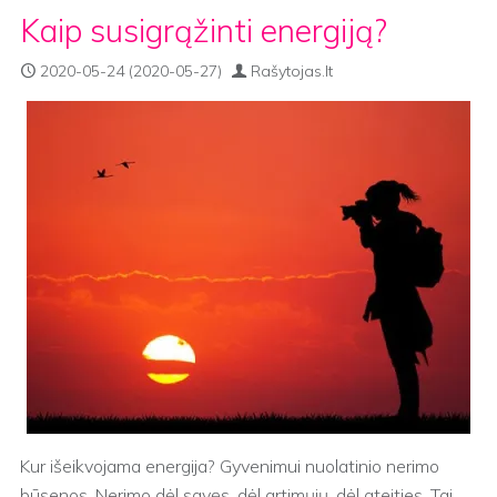
Kaip susigrąžinti energiją?
2020-05-24
(2020-05-27)
Rašytojas.lt
Kur išeikvojama energija? Gyvenimui nuolatinio nerimo
būsenos. Nerimo dėl savęs, dėl artimųjų, dėl ateities. Tai