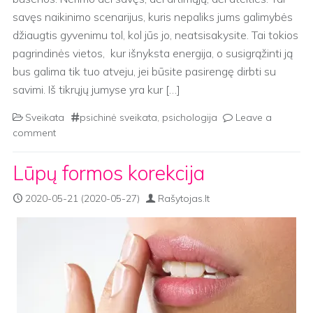
savęs naikinimo scenarijus, kuris nepaliks jums galimybės
džiaugtis gyvenimu tol, kol jūs jo, neatsisakysite. Tai tokios
pagrindinės vietos, kur išnyksta energija, o susigrąžinti ją
bus galima tik tuo atveju, jei būsite pasirengę dirbti su
savimi. Iš tikrųjų jumyse yra kur […]
Sveikata
psichinė sveikata
,
psichologija
Leave a
comment
Lūpų formos korekcija
2020-05-21
(2020-05-27)
Rašytojas.lt