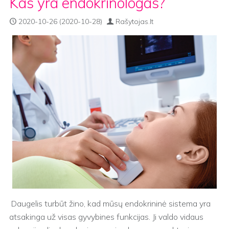
Kas yra endokrinologas?
2020-10-26
(2020-10-28)
Rašytojas.lt
Daugelis turbūt žino, kad mūsų endokrininė sistema yra
atsakinga už visas gyvybines funkcijas. Ji valdo vidaus