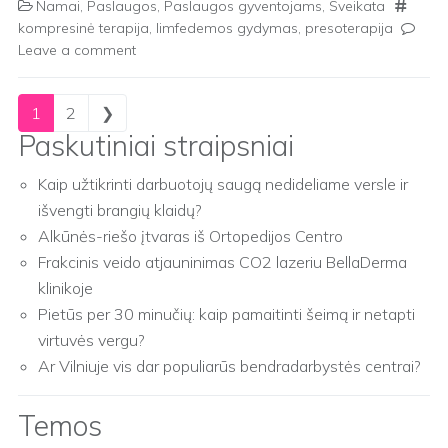
Namai
,
Paslaugos
,
Paslaugos gyventojams
,
Sveikata
kompresinė terapija
,
limfedemos gydymas
,
presoterapija
Leave a comment
Posts navigation
1
2
❯
Paskutiniai straipsniai
Kaip užtikrinti darbuotojų saugą nedideliame versle ir
išvengti brangių klaidų?
Alkūnės-riešo įtvaras iš Ortopedijos Centro
Frakcinis veido atjauninimas CO2 lazeriu BellaDerma
klinikoje
Pietūs per 30 minučių: kaip pamaitinti šeimą ir netapti
virtuvės vergu?
Ar Vilniuje vis dar populiarūs bendradarbystės centrai?
Temos