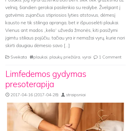
velnią, šiandien gerokai pasilenkia su realybe. Žvelgiant į
gatvėmis zujančius stipriosios lyties atstovus, dėmesį
kausto ne tik stilinga apranga, bet ir išpuoselėti plaukai.
Vienus ant mados „kelio“ užveda žmonės, kiti pasižymi
įgimtu stiliaus pojūčiu, tačiau yra ir nemažai vyrų, kurie nori
skirti daugiau dėmesio savo […]
Sveikata
plaukai
,
plaukų priežiūra
,
vyrai
1 Comment
Limfedemos gydymas
presoterapija
2017-04-16
(2017-04-28)
straipsniai