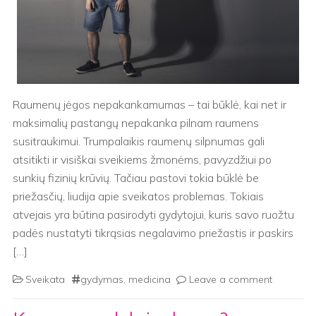
Raumenų jėgos nepakankamumas – tai būklė, kai net ir
maksimalių pastangų nepakanka pilnam raumens
susitraukimui. Trumpalaikis raumenų silpnumas gali
atsitikti ir visiškai sveikiems žmonėms, pavyzdžiui po
sunkių fizinių krūvių. Tačiau pastovi tokia būklė be
priežasčių, liudija apie sveikatos problemas. Tokiais
atvejais yra būtina pasirodyti gydytojui, kuris savo ruožtu
padės nustatyti tikrąsias negalavimo priežastis ir paskirs
[…]
Sveikata
gydymas
,
medicina
Leave a comment