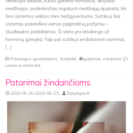
sekrecijos liaukas, kurios gamina hormonus, aktyvias
medžiagas, padedančias reguliuoti medžiagų apykaitą. Be
šios sistemos veiklos mes neišgyventume. Sutrikus šiai
sistemai, pasireiškia vienas pagrindinių požymių –
skydliaukės padidėjimas. Ši vieta yra atsakinga už
hormonų gamybą. Taip pat sutrikus endokrininei sistemai,
[…]
Paslaugos gyventojams
,
Sveikata
gydymas
,
medicina
Leave a comment
Patarimai žindančioms
2020-05-25
(2020-05-27)
Rašytojas.lt