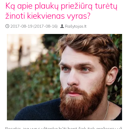
Ką apie plaukų priežiūrą turėtų
žinoti kiekvienas vyras?
2017-08-19
(2017-08-16)
Rašytojas.lt
Posakis, jog vyrui užtenka būti bent šiek tiek gražesniu už