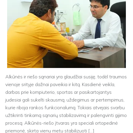
Alkūnės ir riešo sąnariai yra glaudžiai susiję, todėl traumos
vienoje srityje dažnai paveikia ir kitą. Kasdienė veikla,
darbas prie kompiuterio, sportas ar pasikartojantys
judesiai gali sukelti skausmą, uždegimus ar pertempimus,
kurie riboja rankos funkcionalumą. Tokiais atvejais svarbu
užtikrinti tinkamą sąnarių stabilizavimą ir palengvinti gijimo
procesą. Alkūnės-riešo įtvaras yra speciali ortopedinė
priemonė, skirta vienu metu stabilizuoti […]