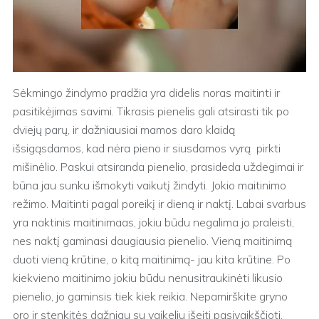
Sėkmingo žindymo pradžia yra didelis noras maitinti ir
pasitikėjimas savimi. Tikrasis pienelis gali atsirasti tik po
dviejų parų, ir dažniausiai mamos daro klaidą
išsigąsdamos, kad nėra pieno ir siusdamos vyrą pirkti
mišinėlio. Paskui atsiranda pienelio, prasideda uždegimai ir
būna jau sunku išmokyti vaikutį žindyti. Jokio maitinimo
režimo. Maitinti pagal poreikį ir dieną ir naktį. Labai svarbus
yra naktinis maitinimaas, jokiu būdu negalima jo praleisti,
nes naktį gaminasi daugiausia pienelio. Vieną maitinimą
duoti vieną krūtine, o kitą maitinimą- jau kita krūtine. Po
kiekvieno maitinimo jokiu būdu nenusitraukinėti likusio
pienelio, jo gaminsis tiek kiek reikia. Nepamirškite gryno
oro ir stenkitės dažniau su vaikeliu išeiti pasivaikščioti.