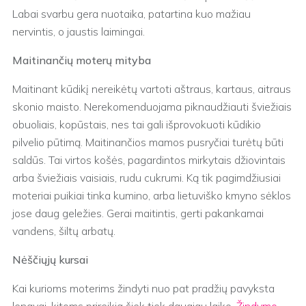
Labai svarbu gera nuotaika, patartina kuo mažiau
nervintis, o jaustis laimingai.
Maitinančių moterų mityba
Maitinant kūdikį nereikėtų vartoti aštraus, kartaus, aitraus
skonio maisto. Nerekomenduojama piknaudžiauti šviežiais
obuoliais, kopūstais, nes tai gali išprovokuoti kūdikio
pilvelio pūtimą. Maitinančios mamos pusryčiai turėtų būti
saldūs. Tai virtos košės, pagardintos mirkytais džiovintais
arba šviežiais vaisiais, rudu cukrumi. Ką tik pagimdžiusiai
moteriai puikiai tinka kumino, arba lietuviško kmyno sėklos
jose daug geležies. Gerai maitintis, gerti pakankamai
vandens, šiltų arbatų.
Nėščiųjų kursai
Kai kurioms moterims žindyti nuo pat pradžių pavyksta
lengvai, kitoms prireikia šiek tiek daugiau laiko.
Žindymo