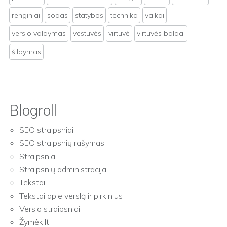
renginiai
sodas
statybos
technika
vaikai
verslo valdymas
vestuvės
virtuvė
virtuvės baldai
šildymas
Blogroll
SEO straipsniai
SEO straipsnių rašymas
Straipsniai
Straipsnių administracija
Tekstai
Tekstai apie verslą ir pirkinius
Verslo straipsniai
Žymėk.lt