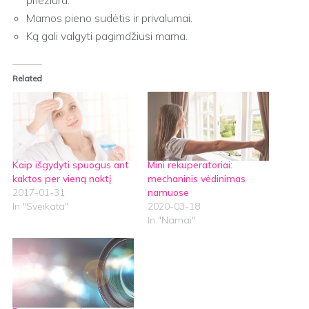
Mamos pieno sudėtis ir privalumai.
Ką gali valgyti pagimdžiusi mama.
Related
Kaip išgydyti spuogus ant
Mini rekuperatoriai:
kaktos per vieną naktį
mechaninis vėdinimas
2017-01-31
namuose
In "Sveikata"
2020-03-18
In "Namai"