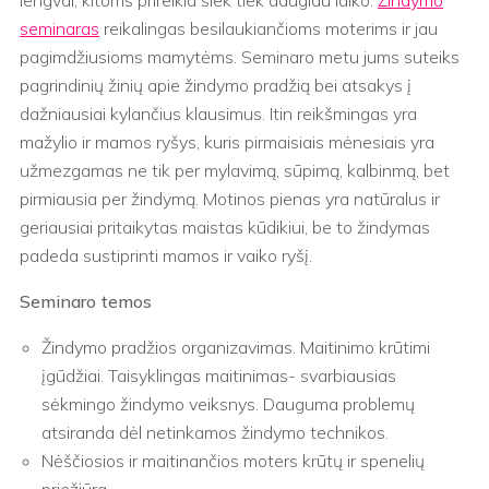
seminaras
reikalingas besilaukiančioms moterims ir jau
pagimdžiusioms mamytėms. Seminaro metu jums suteiks
pagrindinių žinių apie žindymo pradžią bei atsakys į
dažniausiai kylančius klausimus. Itin reikšmingas yra
mažylio ir mamos ryšys, kuris pirmaisiais mėnesiais yra
užmezgamas ne tik per mylavimą, sūpimą, kalbinmą, bet
pirmiausia per žindymą. Motinos pienas yra natūralus ir
geriausiai pritaikytas maistas kūdikiui, be to žindymas
padeda sustiprinti mamos ir vaiko ryšį.
Seminaro temos
Žindymo pradžios organizavimas. Maitinimo krūtimi
įgūdžiai. Taisyklingas maitinimas- svarbiausias
sėkmingo žindymo veiksnys. Dauguma problemų
atsiranda dėl netinkamos žindymo technikos.
Nėščiosios ir maitinančios moters krūtų ir spenelių
priežiūra.