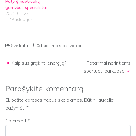
Patyrę nuotraukų
gamybos specialistai
2021-01-27
In "Paslaugos"
Sveikata
kūdikiai
,
maistas
,
vaikai
Post navigation
Kaip susigrąžinti energiją?
Patarimai norintiems
sportuoti parkuose
Parašykite komentarą
El. pašto adresas nebus skelbiamas.
Būtini laukeliai
pažymėti
*
Comment
*