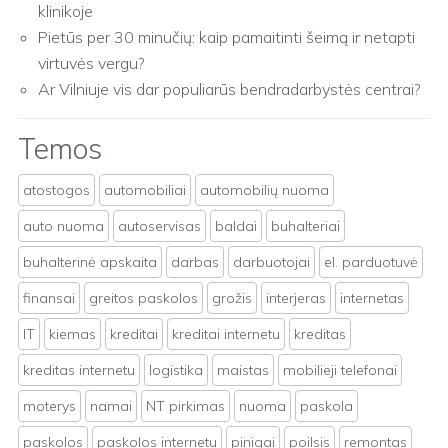
klinikoje
Pietūs per 30 minučių: kaip pamaitinti šeimą ir netapti
virtuvės vergu?
Ar Vilniuje vis dar populiarūs bendradarbystės centrai?
Temos
atostogos
automobiliai
automobilių nuoma
auto nuoma
autoservisas
baldai
buhalteriai
buhalterinė apskaita
darbas
darbuotojai
el. parduotuvė
finansai
greitos paskolos
grožis
interjeras
internetas
IT
kiemas
kreditai
kreditai internetu
kreditas
kreditas internetu
logistika
maistas
mobilieji telefonai
moterys
namai
NT pirkimas
nuoma
paskola
paskolos
paskolos internetu
pinigai
poilsis
remontas