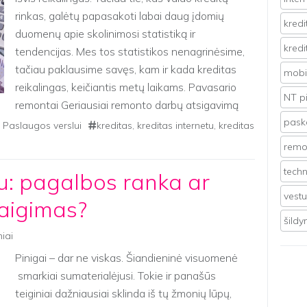
rinkas, galėtų papasakoti labai daug įdomių
kredi
duomenų apie skolinimosi statistiką ir
kredi
tendencijas. Mes tos statistikos nenagrinėsime,
tačiau paklausime savęs, kam ir kada kreditas
mobil
reikalingas, keičiantis metų laikams. Pavasario
NT p
remontai Geriausiai remonto darbų atsigavimą
pavasarį išgyvena statybininkai, […]
pasko
,
Paslaugos verslui
kreditas
,
kreditas internetu
,
kreditas
remo
techn
tu: pagalbos ranka ar
vest
baigimas?
šild
niai
Pinigai – dar ne viskas. Šiandieninė visuomenė
smarkiai sumaterialėjusi. Tokie ir panašūs
teiginiai dažniausiai sklinda iš tų žmonių lūpų,