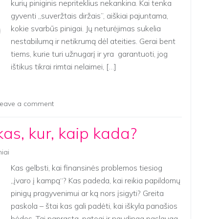
kurių piniginis nepriteklius nekankina. Kai tenka
gyventi „suveržtais diržais”, aiškiai pajuntama,
kokie svarbūs pinigai. Jų neturėjimas sukelia
nestabilumą ir netikrumą dėl ateities. Gerai bent
tiems, kurie turi užnugarį ir yra garantuoti, jog
ištikus tikrai rimtai nelaimei, […]
eave a comment
 kas, kur, kaip kada?
niai
Kas gelbsti, kai finansinės problemos tiesiog
„įvaro į kampą“? Kas padeda, kai reikia papildomų
pinigų pragyvenimui ar ką nors įsigyti? Greita
paskola – štai kas gali padėti, kai iškyla panašios
bėdos. Tai paprasta, patogi ir naudinga paslauga,