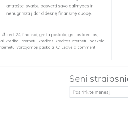
antrašte, svarbu pasverti savo galimybes ir
nenugrimzti į dar didesnę finansinę duobę.
Įvairios kredito bendrovės gali […]
credit24
,
finansai
,
greita paskola
,
greitas kreditas
,
tai
,
kreditai internetu
,
kreditas
,
kreditas internetu
,
paskola
,
nternetu
,
vartojamoji paskola
Leave a comment
Seni straipsni
Seni straipsniai