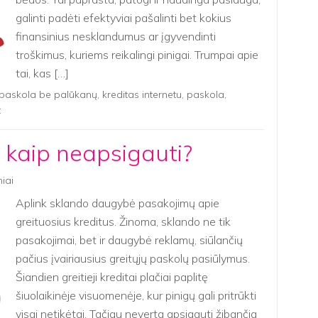
galinti padėti efektyviai pašalinti bet kokius
finansinius nesklandumus ar įgyvendinti
troškimus, kuriems reikalingi pinigai. Trumpai apie
tai, kas […]
 paskola be palūkanų
,
kreditas internetu
,
paskola
,
t
 – kaip neapsigauti?
niai
Aplink sklando daugybė pasakojimų apie
greituosius kreditus. Žinoma, sklando ne tik
pasakojimai, bet ir daugybė reklamų, siūlančių
pačius įvairiausius greitųjų paskolų pasiūlymus.
Šiandien greitieji kreditai plačiai paplitę
šiuolaikinėje visuomenėje, kur pinigų gali pritrūkti
visai netikėtai. Tačiau neverta apsigauti žibančia