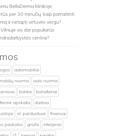
zeriu BellaDerma klinikoje
etūs per 30 minučių: kaip pamaitinti
imą ir netapti virtuvės vergu?
 Vilniuje vis dar populiarūs
ndradarbystės centrai?
emos
togos
automobiliai
mobilių nuoma
auto nuoma
servisas
baldai
buhalteriai
terinė apskaita
darbas
uotojai
el. parduotuvė
finansai
tos paskolos
grožis
interjeras
netas
IT
kiemas
kreditai