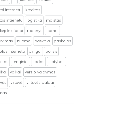
tai internetu
kreditas
tas internetu
logistika
maistas
ieji telefonai
moterys
namai
irkimas
nuoma
paskola
paskolos
los internetu
pinigai
poilsis
ntas
renginiai
sodas
statybos
ika
vaikai
verslo valdymas
uvės
virtuvė
virtuvės baldai
ymas