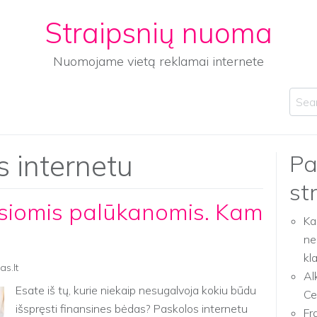
Straipsnių nuoma
Nuomojame vietą reklamai internete
Sear
s internetu
Pa
st
siomis palūkanomis. Kam
Ka
ne
kl
as.lt
Al
Esate iš tų, kurie niekaip nesugalvoja kokiu būdu
Ce
išspręsti finansines bėdas? Paskolos internetu
Fr