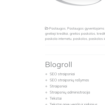
Paslaugos
,
Paslaugos gyventojams
greitieji kreditai
,
greitos paskolos
,
kredi
paskola internetu
,
paskolos
,
paskolos i
Blogroll
SEO straipsniai
SEO straipsnių rašymas
Straipsniai
Straipsnių administracija
Tekstai
Tekstai apie verslą ir pirkinius