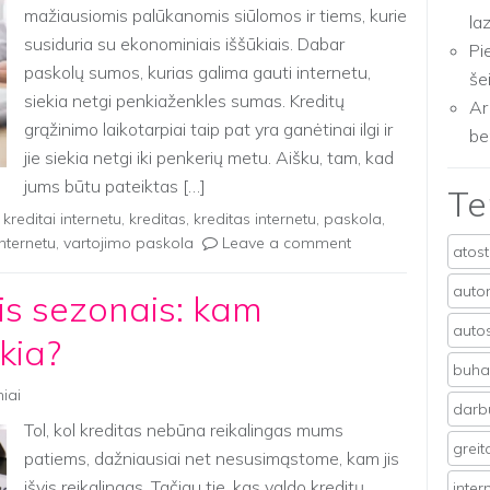
mažiausiomis palūkanomis siūlomos ir tiems, kurie
la
susiduria su ekonominiais iššūkiais. Dabar
Pi
paskolų sumos, kurias galima gauti internetu,
še
siekia netgi penkiaženkles sumas. Kreditų
Ar
grąžinimo laikotarpiai taip pat yra ganėtinai ilgi ir
be
jie siekia netgi iki penkerių metu. Aišku, tam, kad
jums būtu pateiktas […]
T
,
kreditai internetu
,
kreditas
,
kreditas internetu
,
paskola
,
nternetu
,
vartojimo paskola
Leave a comment
atos
auto
ais sezonais: kam
auto
kia?
buhal
niai
darb
Tol, kol kreditas nebūna reikalingas mums
grei
patiems, dažniausiai net nesusimąstome, kam jis
išvis reikalingas. Tačiau tie, kas valdo kreditų
inter