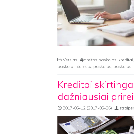
Verslas
greitos paskolos
,
kreditai
paskola internetu
,
paskolos
,
paskolos i
Kreditai skirting
dažniausiai prirei
2017-05-12
(2017-05-26)
straips