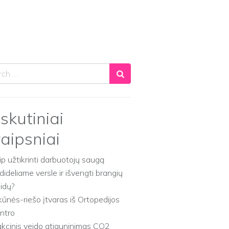
ch
skutiniai
raipsniai
ip užtikrinti darbuotojų saugą
dideliame versle ir išvengti brangių
aidų?
kūnės-riešo įtvaras iš Ortopedijos
ntro
akcinis veido atjauninimas CO2