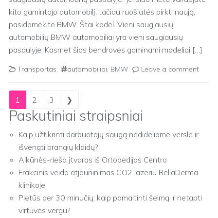
kito gamintojo automobilį, tačiau ruošiatės pirkti naują,
pasidomėkite BMW. Štai kodėl. Vieni saugiausių
automobilių BMW automobiliai yra vieni saugiausių
pasaulyje. Kasmet šios bendrovės gaminami modeliai […]
Transportas
automobiliai
,
BMW
Leave a comment
Posts navigation
1
2
3
❯
Paskutiniai straipsniai
Kaip užtikrinti darbuotojų saugą nedideliame versle ir
išvengti brangių klaidų?
Alkūnės-riešo įtvaras iš Ortopedijos Centro
Frakcinis veido atjauninimas CO2 lazeriu BellaDerma
klinikoje
Pietūs per 30 minučių: kaip pamaitinti šeimą ir netapti
virtuvės vergu?