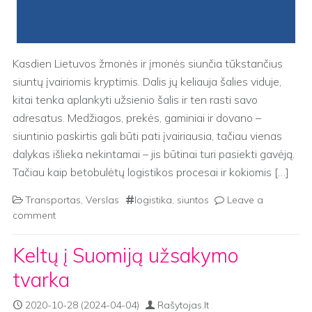
Kasdien Lietuvos žmonės ir įmonės siunčia tūkstančius
siuntų įvairiomis kryptimis. Dalis jų keliauja šalies viduje,
kitai tenka aplankyti užsienio šalis ir ten rasti savo
adresatus. Medžiagos, prekės, gaminiai ir dovano –
siuntinio paskirtis gali būti pati įvairiausia, tačiau vienas
dalykas išlieka nekintamai – jis būtinai turi pasiekti gavėją.
Tačiau kaip betobulėtų logistikos procesai ir kokiomis […]
Transportas
,
Verslas
logistika
,
siuntos
Leave a
comment
Keltų į Suomiją užsakymo
tvarka
2020-10-28
(2024-04-04)
Rašytojas.lt