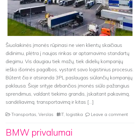
Šiuolaikinės įmonės rūpinasi ne vien klientų skaičiaus
didinimu, plėtra į naujas rinkas ar aptarnavimo standartų
diegimu. Vis daugiau tiek mažų, tiek didelių kompanijų
ieško išorinės pagalbos, vystant savo logistinius procesus.
Būtent čia ir atsiranda 3PL paslaugas siūlančių kompanijų
paklausa. Šioje srityje dirbančios įmonės siūlo pažangius
sprendimus, valdant tiekimo grandis, įskaitant pakavimą,
sandėliavimą, transportavimą ir kitas […]
Transportas
,
Verslas
IT
,
logistika
Leave a comment
BMW privalumai