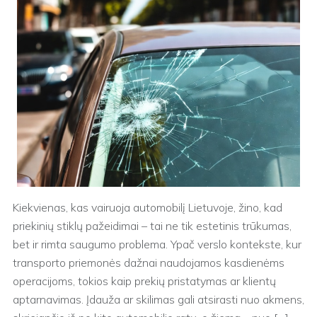
Kiekvienas, kas vairuoja automobilį Lietuvoje, žino, kad
priekinių stiklų pažeidimai – tai ne tik estetinis trūkumas,
bet ir rimta saugumo problema. Ypač verslo kontekste, kur
transporto priemonės dažnai naudojamos kasdienėms
operacijoms, tokios kaip prekių pristatymas ar klientų
aptarnavimas. Įdauža ar skilimas gali atsirasti nuo akmens,