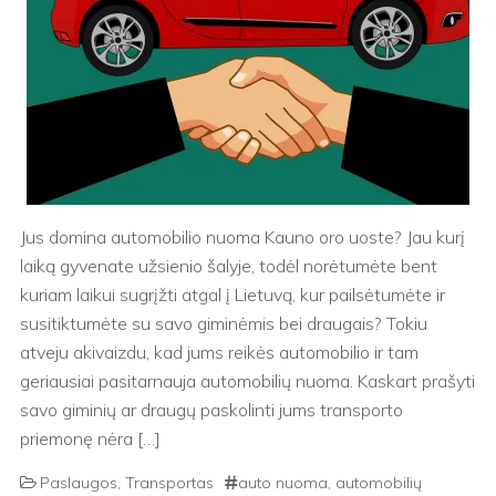
Jus domina automobilio nuoma Kauno oro uoste? Jau kurį
laiką gyvenate užsienio šalyje, todėl norėtumėte bent
kuriam laikui sugrįžti atgal į Lietuvą, kur pailsėtumėte ir
susitiktumėte su savo giminėmis bei draugais? Tokiu
atveju akivaizdu, kad jums reikės automobilio ir tam
geriausiai pasitarnauja automobilių nuoma. Kaskart prašyti
savo giminių ar draugų paskolinti jums transporto
priemonę nėra […]
Paslaugos
,
Transportas
auto nuoma
,
automobilių