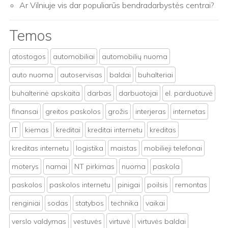
Ar Vilniuje vis dar populiarūs bendradarbystės centrai?
Temos
atostogos
automobiliai
automobilių nuoma
auto nuoma
autoservisas
baldai
buhalteriai
buhalterinė apskaita
darbas
darbuotojai
el. parduotuvė
finansai
greitos paskolos
grožis
interjeras
internetas
IT
kiemas
kreditai
kreditai internetu
kreditas
kreditas internetu
logistika
maistas
mobilieji telefonai
moterys
namai
NT pirkimas
nuoma
paskola
paskolos
paskolos internetu
pinigai
poilsis
remontas
renginiai
sodas
statybos
technika
vaikai
verslo valdymas
vestuvės
virtuvė
virtuvės baldai