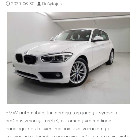
2020-06-30
Rašytojas.lt
BMW automobiliai turi gerbėjų tarp jaunų ir vyresnio
amžiaus žmonių. Turėti šį automobilį yra madinga ir
naudinga, nes tai vieni maloniausiai vairuojamų ir
saugiausių automobilių pasaulyje. Jei šiuo metu vairuojate