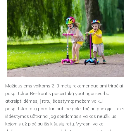
Mažiausiems vaikams 2-3 metų rekomenduojami triračiai
paspirtukai. Renkantis paspirtuką ypatingai svarbu
atkreipti dėmesį į ratų išdėstymą: mažam vaikui
paspirtuko ratų pora turi būti ne gale, tačiau priekyje. Toks
išdėstymas užtikrina, jog spirdamasis vaikas neužklius
kojomis už plačiau išsikišusių ratų. Vyresni vaikai