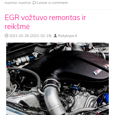
nuoma
,
nuoma
Leave a comment
EGR vožtuvo remontas ir
reikšmė
2021-02-26
(2021-02-19)
Rašytojas.lt