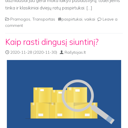
dažniausiai jau gerai moka laikyti pusiausvyrą, todėl jiems
tinka ir klasikiniai dviejų ratų paspirtukai. […]
Pramogos
,
Transportas
paspirtukai
,
vaikai
Leave a
comment
Kaip rasti dingusį siuntinį?
2020-11-28
(2020-11-30)
Rašytojas.lt