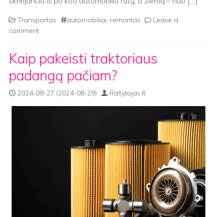
skriejančio iš po kito automobilio ratų, o žiemą – nuo […]
Transportas
automobiliai
,
remontas
Leave a
comment
Kaip pakeisti traktoriaus
padangą pačiam?
2024-08-27
(2024-08-29)
Rašytojas.lt