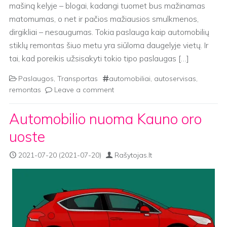
mašiną kelyje – blogai, kadangi tuomet bus mažinamas
matomumas, o net ir pačios mažiausios smulkmenos,
dirgikliai – nesaugumas. Tokia paslauga kaip automobilių
stiklų remontas šiuo metu yra siūloma daugelyje vietų. Ir
tai, kad poreikis užsisakyti tokio tipo paslaugas […]
Paslaugos
,
Transportas
automobiliai
,
autoservisas
,
remontas
Leave a comment
Automobilio nuoma Kauno oro
uoste
2021-07-20
(2021-07-20)
Rašytojas.lt