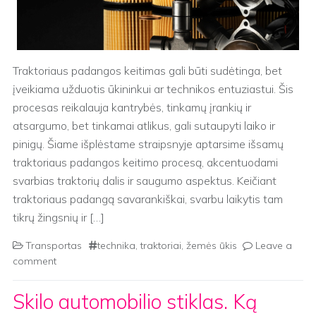
Traktoriaus padangos keitimas gali būti sudėtinga, bet
įveikiama užduotis ūkininkui ar technikos entuziastui. Šis
procesas reikalauja kantrybės, tinkamų įrankių ir
atsargumo, bet tinkamai atlikus, gali sutaupyti laiko ir
pinigų. Šiame išplėstame straipsnyje aptarsime išsamų
traktoriaus padangos keitimo procesą, akcentuodami
svarbias traktorių dalis ir saugumo aspektus. Keičiant
traktoriaus padangą savarankiškai, svarbu laikytis tam
tikrų žingsnių ir […]
Transportas
technika
,
traktoriai
,
žemės ūkis
Leave a
comment
Skilo automobilio stiklas. Ką