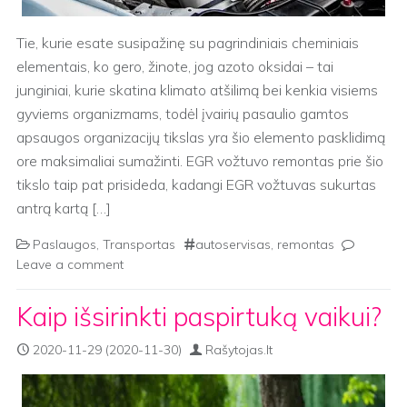
Tie, kurie esate susipažinę su pagrindiniais cheminiais
elementais, ko gero, žinote, jog azoto oksidai – tai
junginiai, kurie skatina klimato atšilimą bei kenkia visiems
gyviems organizmams, todėl įvairių pasaulio gamtos
apsaugos organizacijų tikslas yra šio elemento pasklidimą
ore maksimaliai sumažinti. EGR vožtuvo remontas prie šio
tikslo taip pat prisideda, kadangi EGR vožtuvas sukurtas
antrą kartą […]
Paslaugos
,
Transportas
autoservisas
,
remontas
Leave a comment
Kaip išsirinkti paspirtuką vaikui?
2020-11-29
(2020-11-30)
Rašytojas.lt