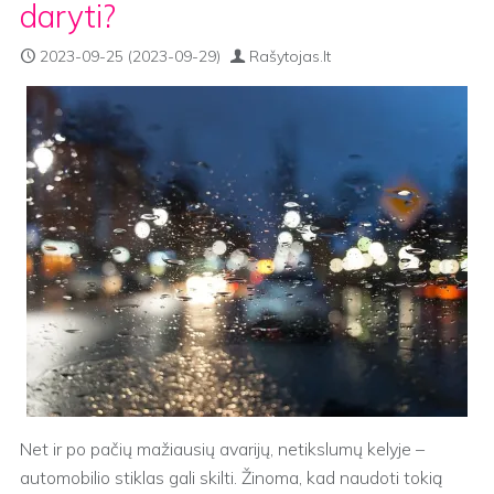
daryti?
2023-09-25
(2023-09-29)
Rašytojas.lt
Net ir po pačių mažiausių avarijų, netikslumų kelyje –
automobilio stiklas gali skilti. Žinoma, kad naudoti tokią