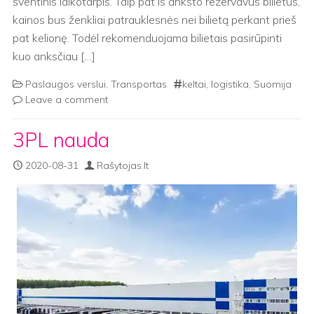
šventinis laikotarpis. Taip pat iš anksto rezervavus bilietus,
kainos bus ženkliai patrauklesnės nei bilietą perkant prieš
pat kelionę. Todėl rekomenduojama bilietais pasirūpinti
kuo anksčiau […]
Paslaugos verslui
,
Transportas
keltai
,
logistika
,
Suomija
Leave a comment
3PL nauda
2020-08-31
Rašytojas.lt