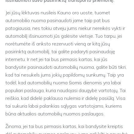
Jei jūsų lėktuvas nusileis Kauno oro uoste, tuomet
automobilio nuoma pasinaudoti jame taip pat bus
patogiausia, nes tokiu atveju jums niekur nereikės vykti ir
automobilį išsinuomoti jūs galėsite vietoje. Tuo tarpu, jei
norėtumėte iš anksto rezervuoti vieną ar kitą jūsų
pasirinktą automobilį, tai galite padaryti pasinaudoję
internetu. Ir net jei tai bus pirmasis kartas, kai jūs
bandysite pasinaudoti automobilių nuoma, galite būti tikri,
kad tai nesukels jums jokių papildomų sunkumų. Taip yra
todėl, kad automobilių nuoma šiomis dienomis yra labai
populiari paslauga, kuria naudojasi daugybė vartotojų. Tai
reiškia, kad didelė paklausa nulemia ir didelę pasiūlą. Visa
tai sukuria labai palankias sąlygas vartotojams, kuriems
būna aktualios automobilių nuomos paslaugos.
Žinoma, jei tai bus pirmasis kartas, kai bandysite kreiptis
dėl automobilių nuomos paslaugų, jums gali kilti ir gausybė