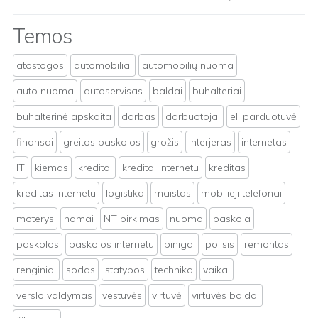
Temos
atostogos
automobiliai
automobilių nuoma
auto nuoma
autoservisas
baldai
buhalteriai
buhalterinė apskaita
darbas
darbuotojai
el. parduotuvė
finansai
greitos paskolos
grožis
interjeras
internetas
IT
kiemas
kreditai
kreditai internetu
kreditas
kreditas internetu
logistika
maistas
mobilieji telefonai
moterys
namai
NT pirkimas
nuoma
paskola
paskolos
paskolos internetu
pinigai
poilsis
remontas
renginiai
sodas
statybos
technika
vaikai
verslo valdymas
vestuvės
virtuvė
virtuvės baldai