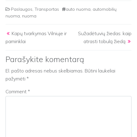
Paslaugos
,
Transportas
auto nuoma
,
automobilių
nuoma
,
nuoma
Post navigation
Kapų tvarkymas Vilniuje ir
Sužadėtuvių žiedas: kaip
paminklai
atrasti tobulą žiedą
Parašykite komentarą
El. pašto adresas nebus skelbiamas.
Būtini laukeliai
pažymėti
*
Comment
*