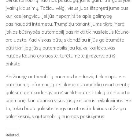
įvairių klausimų. Tačiau vėlgi, visus juos išspręsti jums bus
kur kas lengviau, jei jūs nepamiršite apie galimybę
pasinaudoti internetu. Trumpiau tariant, jums tikrai nėra
jokios būtinybės automobilį pasirinkti tik nusileidus Kauno
oro uoste. Kad viskas būtų sklandžiau ir jūs galėtumėte
būti tikri, jog jūsų automobilis jau lauks, kai lėktuvas
nutūps Kauno oro uoste, turėtumėte jį rezervuoti iš
anksto.
Peržiūrėję automobilių nuomos bendrovių tinklalapiuose
pateikiamą informaciją ir siūlomą automobilių asortimentą
galėsite gerokai lengviau išsirinkti būtent tokią transporto
priemonę, kuri atitinka visus jūsų keliamus reikalavimus. Be
to, tokiu būdu galėsite lengviau atrasti ir kainos atžvilgiu
palankesnius automobilių nuomos pasiūlymus.
Related