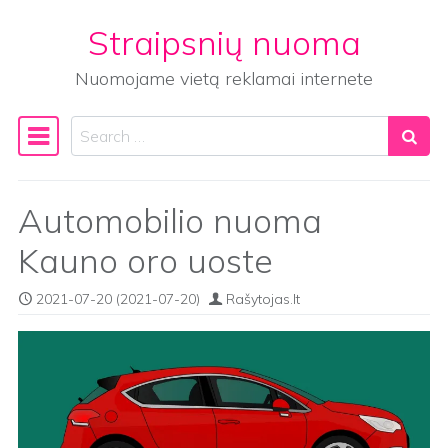
Straipsnių nuoma
Skip to content
Nuomojame vietą reklamai internete
Search
Main Navigation
Automobilio nuoma
Kauno oro uoste
2021-07-20
(2021-07-20)
Rašytojas.lt