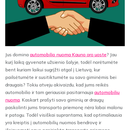
Jus domina
automobilio nuoma Kauno oro uoste
? Jau
kurį laiką gyvenate užsienio šalyje, todėl norėtumėte
bent kuriam laikui sugrįžti atgal į Lietuvą, kur
pailsėtumėte ir susitiktumėte su savo giminėmis bei
draugais? Tokiu atveju akivaizdu, kad jums reikės
automobilio ir tam geriausiai pasitarnauja
automobilių
nuoma
. Kaskart prašyti savo giminių ar draugų
paskolinti jums transporto priemonę nėra labai malonu
ir patogu. Todėl visiškai suprantama, kad optimaliausia
yra kreiptis į automobilių nuomos bendrovę ir
išsinuomoti savo pasirinktą transporto priemonę.