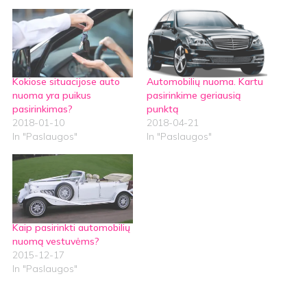
Kokiose situacijose auto
Automobilių nuoma. Kartu
nuoma yra puikus
pasirinkime geriausią
pasirinkimas?
punktą
2018-01-10
2018-04-21
In "Paslaugos"
In "Paslaugos"
Kaip pasirinkti automobilių
nuomą vestuvėms?
2015-12-17
In "Paslaugos"