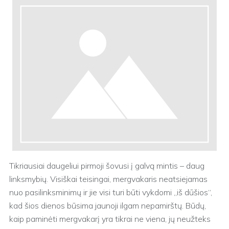
Tikriausiai daugeliui pirmoji šovusi į galvą mintis – daug
linksmybių. Visiškai teisingai, mergvakaris neatsiejamas
nuo pasilinksminimų ir jie visi turi būti vykdomi „iš dūšios“,
kad šios dienos būsima jaunoji ilgam nepamirštų. Būdų,
kaip paminėti mergvakarį yra tikrai ne viena, jų neužteks