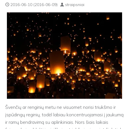
2016-06-10
(2016-06-09)
straipsniai
Švenčių ar renginių metu ne visuomet norisi triukšmo ir
įspūdingų reginių, todėl labiau koncentruojamasi į jaukumą
ir ramų bendravimą su aplinkiniais. Nors šiais laikais