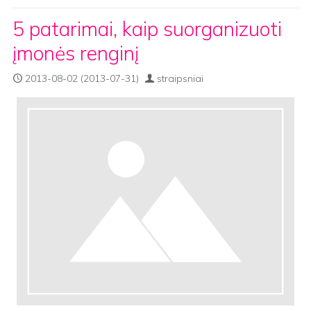
5 patarimai, kaip suorganizuoti
įmonės renginį
2013-08-02
(2013-07-31)
straipsniai