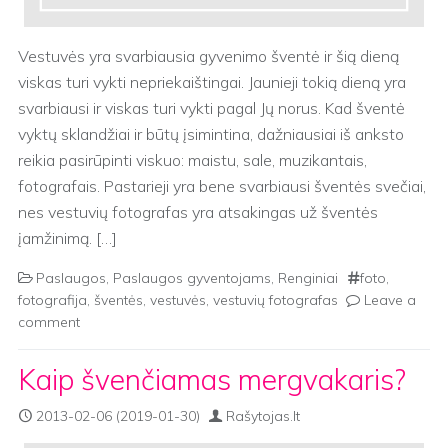
Vestuvės yra svarbiausia gyvenimo šventė ir šią dieną
viskas turi vykti nepriekaištingai. Jaunieji tokią dieną yra
svarbiausi ir viskas turi vykti pagal Jų norus. Kad šventė
vyktų sklandžiai ir būtų įsimintina, dažniausiai iš anksto
reikia pasirūpinti viskuo: maistu, sale, muzikantais,
fotografais. Pastarieji yra bene svarbiausi šventės svečiai,
nes vestuvių fotografas yra atsakingas už šventės
įamžinimą. […]
Paslaugos
,
Paslaugos gyventojams
,
Renginiai
foto
,
fotografija
,
šventės
,
vestuvės
,
vestuvių fotografas
Leave a
comment
Kaip švenčiamas mergvakaris?
2013-02-06
(2019-01-30)
Rašytojas.lt