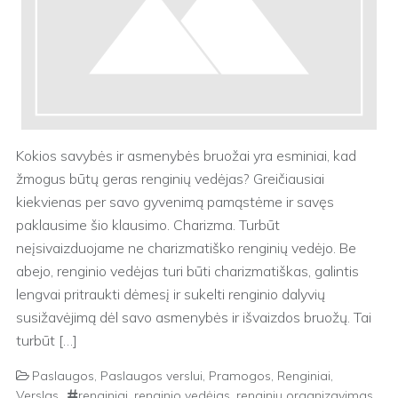
Kokios savybės ir asmenybės bruožai yra esminiai, kad
žmogus būtų geras renginių vedėjas? Greičiausiai
kiekvienas per savo gyvenimą pamąstėme ir savęs
paklausime šio klausimo. Charizma. Turbūt
neįsivaizduojame ne charizmatiško renginių vedėjo. Be
abejo, renginio vedėjas turi būti charizmatiškas, galintis
lengvai pritraukti dėmesį ir sukelti renginio dalyvių
susižavėjimą dėl savo asmenybės ir išvaizdos bruožų. Tai
turbūt […]
Paslaugos
,
Paslaugos verslui
,
Pramogos
,
Renginiai
,
Verslas
renginiai
,
renginio vedėjas
,
renginių organizavimas