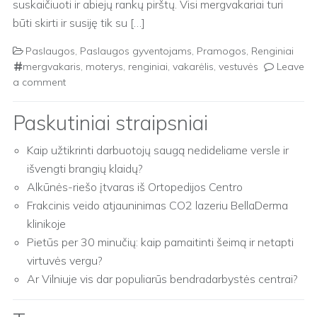
suskaičiuoti ir abiejų rankų pirštų. Visi mergvakariai turi
būti skirti ir susiję tik su […]
Paslaugos
,
Paslaugos gyventojams
,
Pramogos
,
Renginiai
mergvakaris
,
moterys
,
renginiai
,
vakarėlis
,
vestuvės
Leave
a comment
Paskutiniai straipsniai
Kaip užtikrinti darbuotojų saugą nedideliame versle ir
išvengti brangių klaidų?
Alkūnės-riešo įtvaras iš Ortopedijos Centro
Frakcinis veido atjauninimas CO2 lazeriu BellaDerma
klinikoje
Pietūs per 30 minučių: kaip pamaitinti šeimą ir netapti
virtuvės vergu?
Ar Vilniuje vis dar populiarūs bendradarbystės centrai?