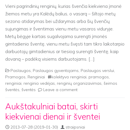
Vieni pagrindinių renginių, kurias švenčia kiekviena įmonė
žiemos metu yra Kalėdų balius, o vasarą – šiltojo metų
sezono atidarymas bei uždarymas arba šių švenčių
sujungimas ir šventimas vienu metu vasaros viduryje.
Metų bėgyje kartais sugalvojama surengti įmonės
gimtadienio šventę, vienu metu švęsti tam tikro laikotarpio
darbuotojų gimtadienius ar tiesiog surengti šventę, kaip
dovaną – padėką visiems darbuotojams. […]
Paslaugos
,
Paslaugos gyventojams
,
Paslaugos verslui
,
Pramogos
,
Renginiai
kolektyvo renginiai
,
pramogos
,
renginiai
,
renginio vedėjas
,
renginių organizavimas
,
šeimos
šventės
,
šventės
Leave a comment
Aukštakulniai batai, skirti
kiekvienai dienai ir šventei
2013-07-28
(2019-01-30)
straipsniai