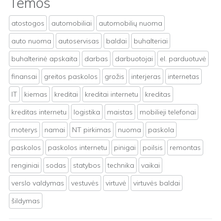
Temos
atostogos
automobiliai
automobilių nuoma
auto nuoma
autoservisas
baldai
buhalteriai
buhalterinė apskaita
darbas
darbuotojai
el. parduotuvė
finansai
greitos paskolos
grožis
interjeras
internetas
IT
kiemas
kreditai
kreditai internetu
kreditas
kreditas internetu
logistika
maistas
mobilieji telefonai
moterys
namai
NT pirkimas
nuoma
paskola
paskolos
paskolos internetu
pinigai
poilsis
remontas
renginiai
sodas
statybos
technika
vaikai
verslo valdymas
vestuvės
virtuvė
virtuvės baldai
šildymas