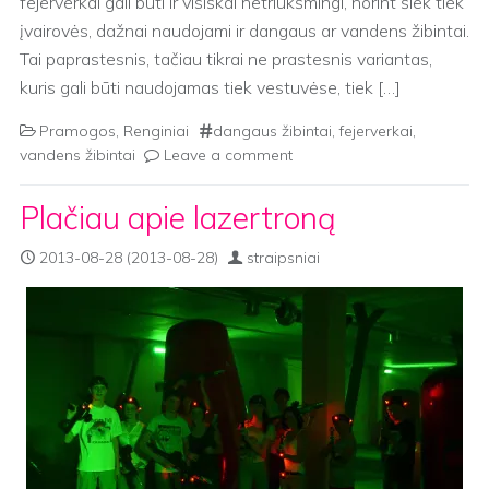
fejerverkai gali būti ir visiškai netriukšmingi, norint šiek tiek
įvairovės, dažnai naudojami ir dangaus ar vandens žibintai.
Tai paprastesnis, tačiau tikrai ne prastesnis variantas,
kuris gali būti naudojamas tiek vestuvėse, tiek […]
Pramogos
,
Renginiai
dangaus žibintai
,
fejerverkai
,
vandens žibintai
Leave a comment
Plačiau apie lazertroną
2013-08-28
(2013-08-28)
straipsniai