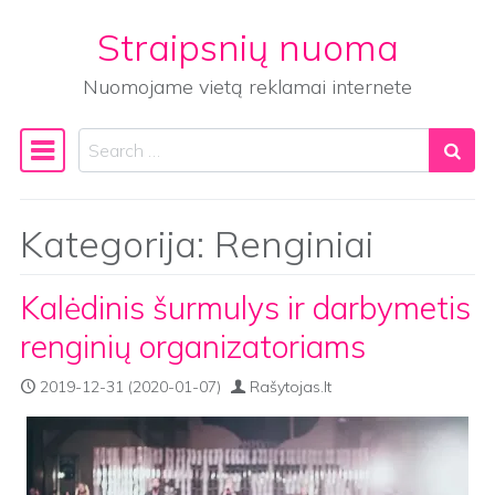
Straipsnių nuoma
Skip to content
Nuomojame vietą reklamai internete
Search
Main Navigation
Kategorija:
Renginiai
Kalėdinis šurmulys ir darbymetis
renginių organizatoriams
2019-12-31
(2020-01-07)
Rašytojas.lt