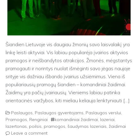
Šiandien Lietuvoje vis daugiau žmonių savo laisvalaikį yra
linkę leisti aktyviai. Vis labiau populiarėja įvairios aktyvios
pramogos ir neišbandytos atrakcijos. Žmonės, mėgstantys
pramogauti ir norintys nuolat išmėginti savo jėgas naujoje
srityje vis dažniau išbando įvairius užsiėmimus. Viena iš
populiariausių pramogų šiandien – komandiniai žaidimai.
Žaidimų yra pačių įvairiausių. Vieniems labiau patinka
orientacinės varžybos, kiti mieliau keliauja lenktyniauti […]
Paslaugos
,
Paslaugos gyventojams
,
Paslaugos verslui
,
Pramogos
,
Renginiai
komandiniai žaidimai
,
lazeriai
,
lazertonas
,
poilsis
,
pramogos
,
šaudymas lazeriais
,
žaidimai
Leave a comment