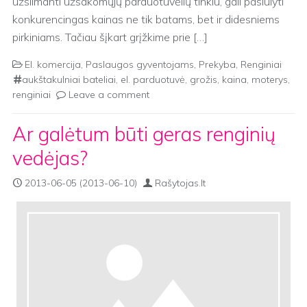
užsiimanti užsakomųjų parduotuvėlių tinklu, gali pasiūlyti
konkurencingas kainas ne tik batams, bet ir didesniems
pirkiniams. Tačiau šįkart grįžkime prie […]
El. komercija
,
Paslaugos gyventojams
,
Prekyba
,
Renginiai
aukštakulniai bateliai
,
el. parduotuvė
,
grožis
,
kaina
,
moterys
,
renginiai
Leave a comment
Ar galėtum būti geras renginių
vedėjas?
2013-06-05
(2013-06-10)
Rašytojas.lt