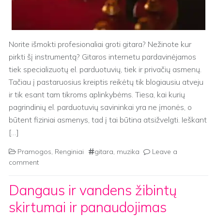
Norite išmokti profesionaliai groti gitara? Nežinote kur
pirkti šį instrumentą? Gitaros internetu pardavinėjamos
tiek specializuotų el. parduotuvių, tiek ir privačių asmenų.
Tačiau į pastaruosius kreiptis reikėtų tik blogiausiu atveju
ir tik esant tam tikroms aplinkybėms. Tiesa, kai kurių
pagrindinių el. parduotuvių savininkai yra ne įmonės, o
būtent fiziniai asmenys, tad į tai būtina atsižvelgti. Ieškant
[…]
Pramogos
,
Renginiai
gitara
,
muzika
Leave a
comment
Dangaus ir vandens žibintų
skirtumai ir panaudojimas