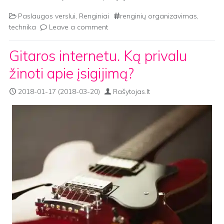
Paslaugos verslui
,
Renginiai
renginių organizavimas
,
technika
Leave a comment
Gitaros internetu. Ką privalu
žinoti apie įsigijimą?
2018-01-17
(2018-03-20)
Rašytojas.lt