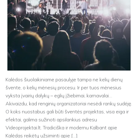
Kalėdos šiuolaikiniame pasaulyje tampa ne kelių dienų
švente, o kelių mėnesių procesu. Ir per tuos mėnesius
vyksta įvairių dalykų – eglių įžiebimai, karnavalai…
Akivaizdu, kad renginių organizatoriai nesėdi rankų sudėję.
O koks nuostabus gali būti šventės projektas, visa eiga ir
efektai, galima sužinoti apsilankius adresu
Videoprojektai.lt. Tradiciška ir modernu Kalbant apie
Kalėdas reikėtų užsiminti apie […]