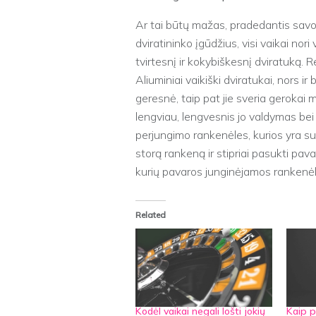
Ar tai būtų mažas, pradedantis savo p
dviratininko įgūdžius, visi vaikai nori 
tvirtesnį ir kokybiškesnį dviratuką.
Aliuminiai vaikiški dviratukai, nors 
geresnė, taip pat jie sveria gerokai
lengviau, lengvesnis jo valdymas bei
perjungimo rankenėles, kurios yra s
storą rankeną ir stipriai pasukti pav
kurių pavaros junginėjamos rankenė
Related
Kodėl vaikai negali lošti jokių
Kaip p