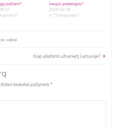
gą pačiam?
naujos padangos?
08-27
2020-02-25
ansportas"
In "Transportas"
kai
,
vaikai
Kaip įdarbinti užsenietį Lietuvoje?
rą
Būtini laukeliai pažymėti
*