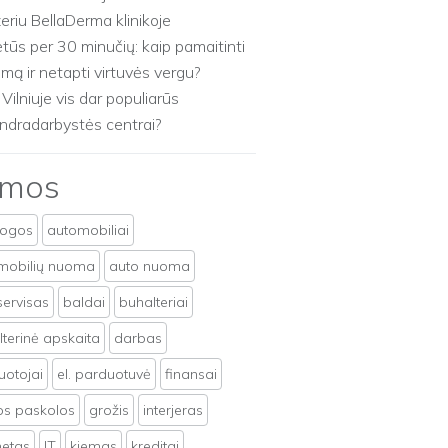
zeriu BellaDerma klinikoje
etūs per 30 minučių: kaip pamaitinti
imą ir netapti virtuvės vergu?
 Vilniuje vis dar populiarūs
ndradarbystės centrai?
emos
togos
automobiliai
mobilių nuoma
auto nuoma
servisas
baldai
buhalteriai
terinė apskaita
darbas
uotojai
el. parduotuvė
finansai
tos paskolos
grožis
interjeras
netas
IT
kiemas
kreditai