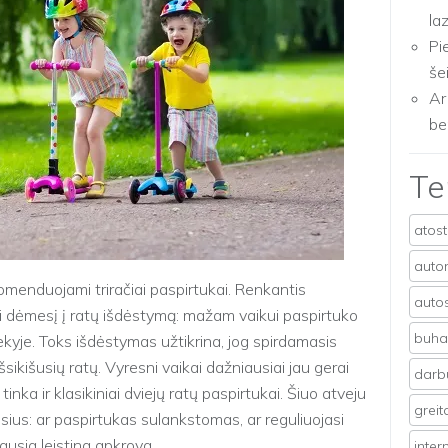
la
Pi
še
Ar
be
T
atos
auto
enduojami triračiai paspirtukai. Renkantis
auto
ti dėmesį į ratų išdėstymą: mažam vaikui paspirtuko
buhal
riekyje. Toks išdėstymas užtikrina, jog spirdamasis
sikišusių ratų. Vyresni vaikai dažniausiai jau gerai
darb
inka ir klasikiniai dviejų ratų paspirtukai. Šiuo atveju
grei
osius: ar paspirtukas sulankstomas, ar reguliuojasi
iausia leistina apkrova.
inter