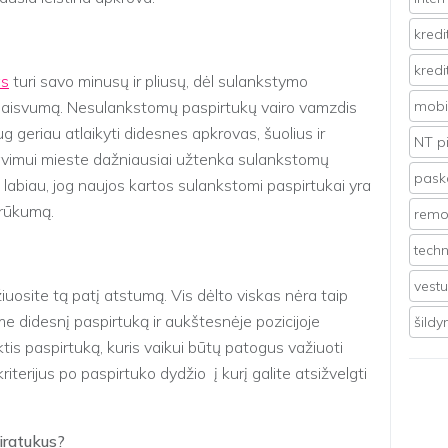
kredi
kredi
as
turi savo minusų ir pliusų, dėl sulankstymo
į laisvumą. Nesulankstomų paspirtukų vairo vamzdis
mobil
aug geriau atlaikyti didesnes apkrovas, šuolius ir
NT p
avimui mieste dažniausiai užtenka sulankstomų
pasko
 labiau, jog naujos kartos sulankstomi paspirtukai yra
trūkumą.
remo
techn
vest
iuosite tą patį atstumą. Vis dėlto viskas nėra taip
ime didesnį paspirtuką ir aukštesnėje pozicijoje
šild
ktis paspirtuką, kuris vaikui būtų patogus važiuoti
iterijus po paspirtuko dydžio į kurį galite atsižvelgti
viratukus?