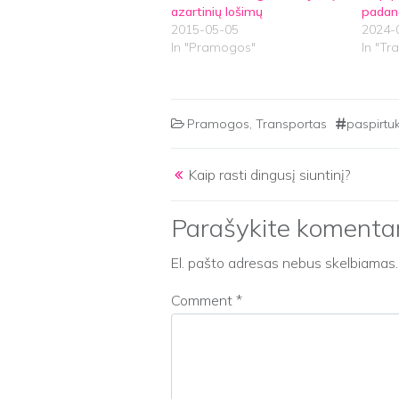
azartinių lošimų
padan
2015-05-05
2024-
In "Pramogos"
In "Tr
Pramogos
,
Transportas
paspirtu
Post navigation
Kaip rasti dingusį siuntinį?
Parašykite komenta
El. pašto adresas nebus skelbiamas.
Comment
*