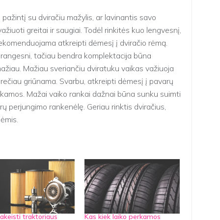
ažintį su dviračiu mažylis, ar lavinantis savo
važiuoti greitai ir saugiai. Todėl rinkitės kuo lengvesnį,
 Rekomenduojama atkreipti dėmesį į dviračio rėmą.
ir brangesni, tačiau bendra komplektacija būna
 mažiau. Mažiau sveriančiu dviratuku vaikas važiuoja
 rečiau griūnama. Svarbu, atkreipti dėmesį į pavarų
ukamos. Mažai vaiko rankai dažnai būna sunku suimti
arų perjungimo rankenėlę. Geriau rinktis dviračius,
lėmis.
akeisti traktoriaus
Kas kiek laiko perkamos