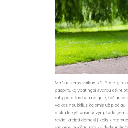
Mažiausiems vaikams 2-3 metų rekom
paspirtuką ypatingai svarbu atkreip
ratų pora turi būti ne gale, tačiau p
vaikas neužklius kojomis už plačiau iš
moka laikyti pusiausvyrą, todėl jiems t
reikia kreipti dėmesį į kelis kintamu
rankenų aukštis, ratukų dydis ir didž