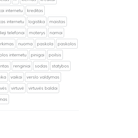
tai internetu
kreditas
tas internetu
logistika
maistas
ieji telefonai
moterys
namai
irkimas
nuoma
paskola
paskolos
los internetu
pinigai
poilsis
ntas
renginiai
sodas
statybos
ika
vaikai
verslo valdymas
uvės
virtuvė
virtuvės baldai
ymas