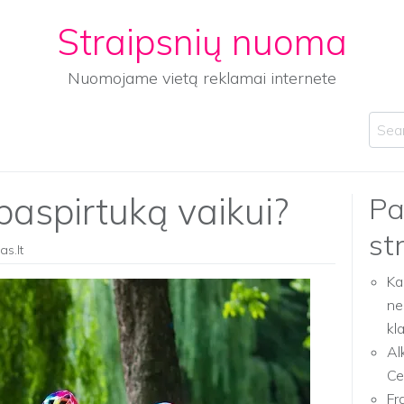
Straipsnių nuoma
Nuomojame vietą reklamai internete
Sear
 paspirtuką vaikui?
Pa
st
as.lt
Ka
ne
kl
Al
Ce
Fr