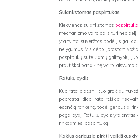
Sulankstomas paspirtukas
Kiekvienas sulankstomas
paspirtuk
mechanizmo vairo dalis turi nedidel
yra tvirtai suveržtas, todėl jis gali d
nelygumus. Vis dėlto, įprastam važi
paspirtukų suteikiamų galimybių. Juo
praktiškai panaikinę vairo laisvumo 
Ratukų dydis
Kuo ratai didesni- tuo greičiau nuvaž
paprasta- dideli ratai reiškia ir sava
esančią rankeną, todėl geriausiai rin
pagal dydį. Ratukų dydis yra antras kr
rinkdamiesi paspirtuką.
Kokius geriausia pirkti vaikiškus d