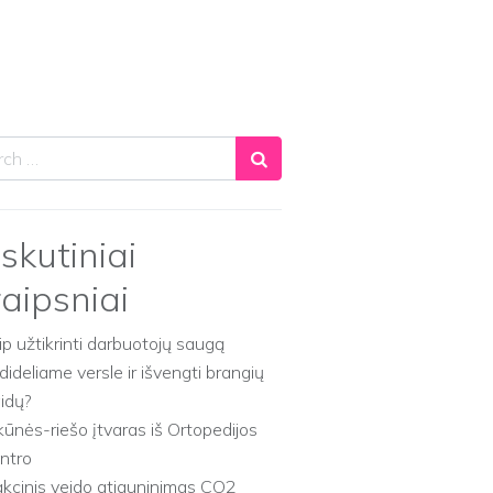
ch
skutiniai
raipsniai
ip užtikrinti darbuotojų saugą
dideliame versle ir išvengti brangių
aidų?
kūnės-riešo įtvaras iš Ortopedijos
ntro
akcinis veido atjauninimas CO2