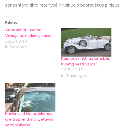
senesni yra tikra retenybė ir kainuoja beprotiškus pinigus.
Related
Automobiliu nuoma
Vilniuje už nedidelę kainą
2013-08-13
In "Kelionės"
Kaip pasirinkti automobilių
nuomą vestuvėms?
2015-12-17
In "Paslaugos"
Priekinių stiklų problemos:
greiti sprendimai Lietuvos
verslininkams