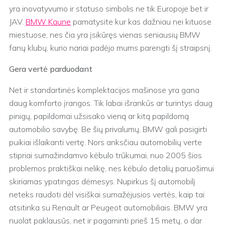
yra inovatyvumo ir statuso simbolis ne tik Europoje bet ir
JAV.
BMW Kaune
pamatysite kur kas dažniau nei kituose
miestuose, nes čia yra įsikūręs vienas seniausių BMW
fanų klubų, kurio nariai padėjo mums parengti šį straipsnį.
Gera vertė parduodant
Net ir standartinės komplektacijos mašinose yra gana
daug komforto įrangos. Tik labai išrankūs ar turintys daug
pinigų, papildomai užsisako vieną ar kitą papildomą
automobilio savybę. Be šių privalumų, BMW gali pasigirti
puikiai išlaikanti vertę. Nors anksčiau automobilių verte
stipriai sumažindamvo kėbulo trūkumai, nuo 2005 šios
problemos praktiškai nelikę, nes kėbulo detalių paruošimui
skiriamas ypatingas dėmesys. Nupirkus šį automobilį
neteks raudoti dėl visiškai sumažėjusios vertės, kaip tai
atsitinka su Renault ar Peugeot automobiliais. BMW yra
nuolat paklausūs, net ir pagaminti prieš 15 metų, o dar