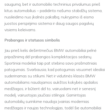
saugumą, bet ir automobilio techninius privalumus prieš
kitus automobilius – padidinto našumo stabdžių sistema,
nusileidimo nuo įkalnės pakalbą, nukrypimo iš eismo
juostos perspėjimo sistema ir daug saugos pagalvių
visiems keleivams.
Prabangos ir statusos simbolis
Jau prieš kelis dešimtmečius BMW automobiliai pelnė
pripažinimą dėl prabangios komplektacijos sedanų.
Sportiniai modeliai taip pat stebina savo prašmatniais
patogumais. Svarbausia, kad patogumas visuomet idealiai
suderinamas su stiliumi. Net ir vidutinės klasės BMW
automobiliams naudojamos aukštos kokybės apdailos
medžiagos, ir būtent dėl to, vairuodami net ir senesnį
modelį, vairuotojas jaučiasi stilingai. Gamintojas
automobilių surinkime naudoja įvairias modernias
medžiagas ir naujas technologijas, todėl šie automobiliai