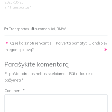
2025-10-25
In "Transportas"
Transportas
automobiliai
,
BMW
Post navigation
Ką reika žinoti renkantis
Ką verta pamatyti Olandijoje?
miegamojo lovą?
Parašykite komentarą
El. pašto adresas nebus skelbiamas.
Būtini laukeliai
pažymėti
*
Comment
*