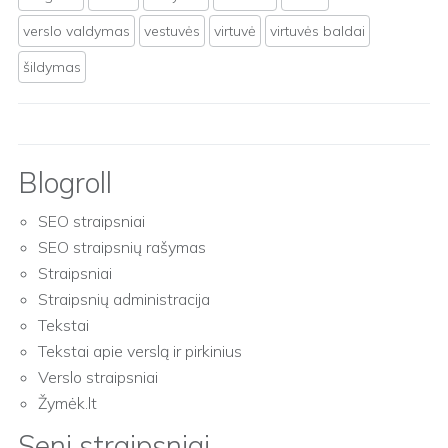
verslo valdymas
vestuvės
virtuvė
virtuvės baldai
šildymas
Blogroll
SEO straipsniai
SEO straipsnių rašymas
Straipsniai
Straipsnių administracija
Tekstai
Tekstai apie verslą ir pirkinius
Verslo straipsniai
Žymėk.lt
Seni straipsniai