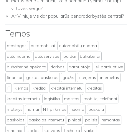
Pietūs per 30 minučių: kaip pamaitinti šeimą ir netapti
virtuvės vergu?
Ar Vilniuje vis dar populiarūs bendradarbystės centrai?
Temos
atostogos
automobiliai
automobilių nuoma
auto nuoma
autoservisas
baldai
buhalteriai
buhalterinė apskaita
darbas
darbuotojai
el. parduotuvė
finansai
greitos paskolos
grožis
interjeras
internetas
IT
kiemas
kreditai
kreditai internetu
kreditas
kreditas internetu
logistika
maistas
mobilieji telefonai
moterys
namai
NT pirkimas
nuoma
paskola
paskolos
paskolos internetu
pinigai
poilsis
remontas
renginiai
sodas
statybos
technika
vaikai