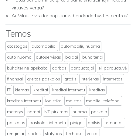
virtuvės vergu?
Ar Vilniuje vis dar populiarūs bendradarbystės centrai?
Temos
atostogos
automobiliai
automobilių nuoma
auto nuoma
autoservisas
baldai
buhalteriai
buhalterinė apskaita
darbas
darbuotojai
el. parduotuvė
finansai
greitos paskolos
grožis
interjeras
internetas
IT
kiemas
kreditai
kreditai internetu
kreditas
kreditas internetu
logistika
maistas
mobilieji telefonai
moterys
namai
NT pirkimas
nuoma
paskola
paskolos
paskolos internetu
pinigai
poilsis
remontas
renginiai
sodas
statybos
technika
vaikai