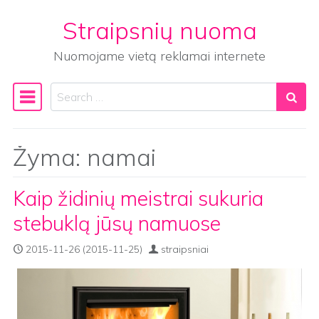
Straipsnių nuoma
Skip to content
Nuomojame vietą reklamai internete
Search
Main Navigation
Žyma:
namai
Kaip židinių meistrai sukuria
stebuklą jūsų namuose
2015-11-26
(2015-11-25)
straipsniai