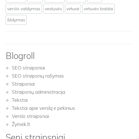
verslo valdymas
vestuvės
virtuvė
virtuvės baldai
šildymas
Blogroll
SEO straipsniai
SEO straipsnių rašymas
Straipsniai
Straipsnių administracija
Tekstai
Tekstai apie verslą ir pirkinius
Verslo straipsniai
Žymėk.lt
Seni straipsniai