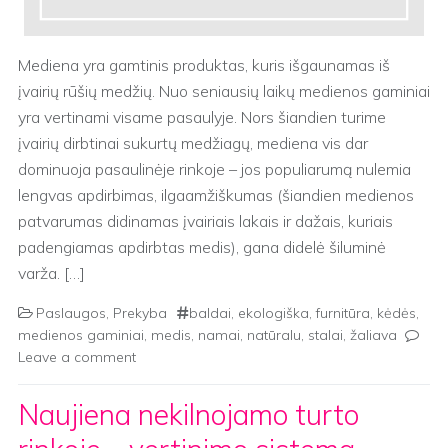
Mediena yra gamtinis produktas, kuris išgaunamas iš
įvairių rūšių medžių. Nuo seniausių laikų medienos gaminiai
yra vertinami visame pasaulyje. Nors šiandien turime
įvairių dirbtinai sukurtų medžiagų, mediena vis dar
dominuoja pasaulinėje rinkoje – jos populiarumą nulemia
lengvas apdirbimas, ilgaamžiškumas (šiandien medienos
patvarumas didinamas įvairiais lakais ir dažais, kuriais
padengiamas apdirbtas medis), gana didelė šiluminė
varža. […]
Paslaugos
,
Prekyba
baldai
,
ekologiška
,
furnitūra
,
kėdės
,
medienos gaminiai
,
medis
,
namai
,
natūralu
,
stalai
,
žaliava
Leave a comment
Naujiena nekilnojamo turto