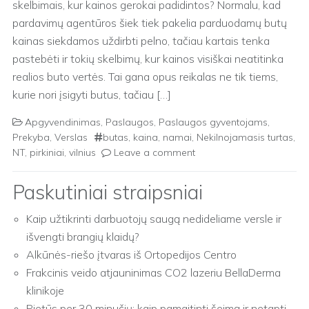
skelbimais, kur kainos gerokai padidintos? Normalu, kad
pardavimų agentūros šiek tiek pakelia parduodamų butų
kainas siekdamos uždirbti pelno, tačiau kartais tenka
pastebėti ir tokių skelbimų, kur kainos visiškai neatitinka
realios buto vertės. Tai gana opus reikalas ne tik tiems,
kurie nori įsigyti butus, tačiau […]
Apgyvendinimas
,
Paslaugos
,
Paslaugos gyventojams
,
Prekyba
,
Verslas
butas
,
kaina
,
namai
,
Nekilnojamasis turtas
,
NT
,
pirkiniai
,
vilnius
Leave a comment
Paskutiniai straipsniai
Kaip užtikrinti darbuotojų saugą nedideliame versle ir
išvengti brangių klaidų?
Alkūnės-riešo įtvaras iš Ortopedijos Centro
Frakcinis veido atjauninimas CO2 lazeriu BellaDerma
klinikoje
Pietūs per 30 minučių: kaip pamaitinti šeimą ir netapti