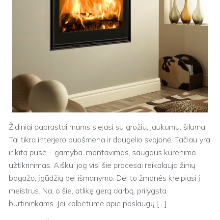
Židiniai paprastai mums siejasi su grožiu, jaukumu, šiluma.
Tai tikra interjero puošmena ir daugelio svajonė. Tačiau yra
ir kita pusė – gamyba, montavimas, saugaus kūrenimo
užtikrinimas. Aišku, jog visi šie procesai reikalauja žinių
bagažo, įgūdžių bei išmanymo. Dėl to žmonės kreipiasi į
meistrus. Na, o šie, atlikę gerą darbą, prilygsta
burtininkams. Jei kalbėtume apie paslaugų […]