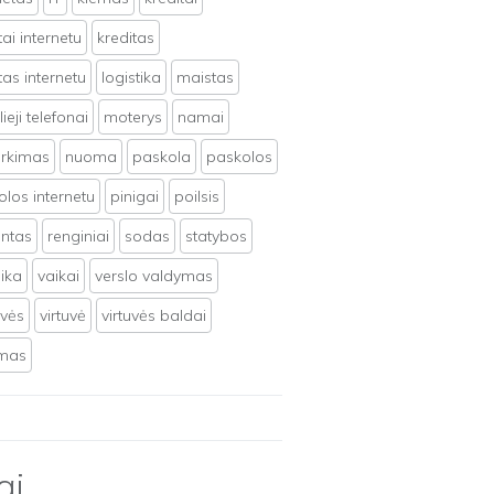
tai internetu
kreditas
tas internetu
logistika
maistas
ieji telefonai
moterys
namai
irkimas
nuoma
paskola
paskolos
los internetu
pinigai
poilsis
ntas
renginiai
sodas
statybos
ika
vaikai
verslo valdymas
uvės
virtuvė
virtuvės baldai
ymas
ai