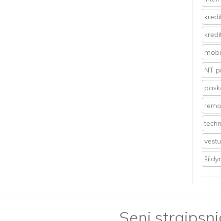
kredi
kredi
mobil
NT p
pasko
remo
techn
vest
šild
Seni straipsni