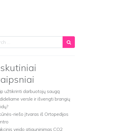
ch
skutiniai
raipsniai
ip užtikrinti darbuotojų saugą
dideliame versle ir išvengti brangių
aidų?
kūnės-riešo įtvaras iš Ortopedijos
ntro
akcinis veido atjauninimas CO2