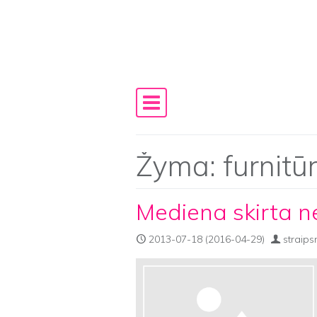
Skip to content
Main Navigation
Žyma:
furnitū
Mediena skirta n
2013-07-18
(2016-04-29)
straips