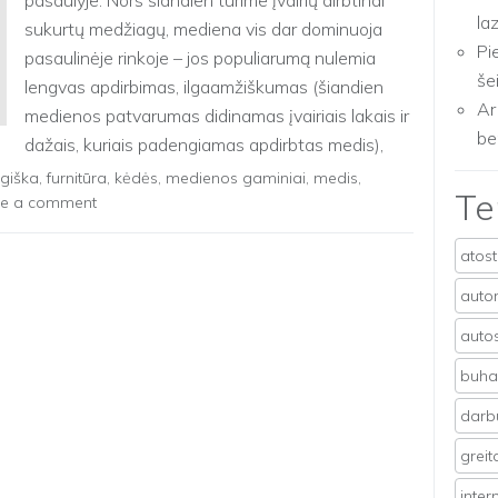
pasaulyje. Nors šiandien turime įvairių dirbtinai
la
sukurtų medžiagų, mediena vis dar dominuoja
Pi
pasaulinėje rinkoje – jos populiarumą nulemia
še
lengvas apdirbimas, ilgaamžiškumas (šiandien
Ar
medienos patvarumas didinamas įvairiais lakais ir
be
dažais, kuriais padengiamas apdirbtas medis),
gana didelė šiluminė varža. […]
giška
,
furnitūra
,
kėdės
,
medienos gaminiai
,
medis
,
T
ve a comment
atos
auto
auto
buhal
darb
grei
inter