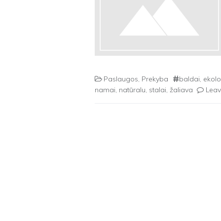
Paslaugos
,
Prekyba
baldai
,
ekolo
namai
,
natūralu
,
stalai
,
žaliava
Lea