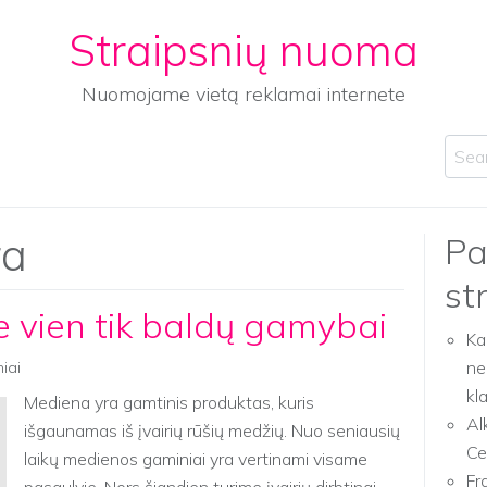
Straipsnių nuoma
Nuomojame vietą reklamai internete
Sear
ra
Pa
st
e vien tik baldų gamybai
Ka
ne
niai
kl
Mediena yra gamtinis produktas, kuris
Al
išgaunamas iš įvairių rūšių medžių. Nuo seniausių
Ce
laikų medienos gaminiai yra vertinami visame
Fr