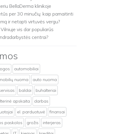
zeriu BellaDerma klinikoje
etūs per 30 minučių: kaip pamaitinti
imą ir netapti virtuvės vergu?
 Vilniuje vis dar populiarūs
ndradarbystės centrai?
emos
togos
automobiliai
mobilių nuoma
auto nuoma
servisas
baldai
buhalteriai
terinė apskaita
darbas
uotojai
el. parduotuvė
finansai
tos paskolos
grožis
interjeras
netas
IT
kiemas
kreditai