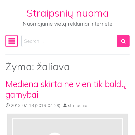
Straipsnių nuoma
Skip to content
Nuomojame vietą reklamai internete
Search
Main Navigation
Žyma:
žaliava
Mediena skirta ne vien tik baldų
gamybai
2013-07-18
(2016-04-29)
straipsniai