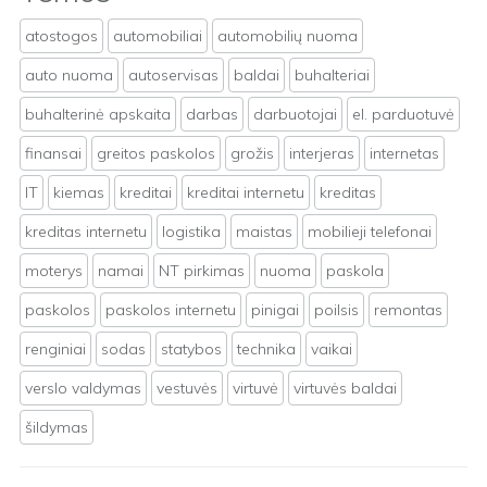
atostogos
automobiliai
automobilių nuoma
auto nuoma
autoservisas
baldai
buhalteriai
buhalterinė apskaita
darbas
darbuotojai
el. parduotuvė
finansai
greitos paskolos
grožis
interjeras
internetas
IT
kiemas
kreditai
kreditai internetu
kreditas
kreditas internetu
logistika
maistas
mobilieji telefonai
moterys
namai
NT pirkimas
nuoma
paskola
paskolos
paskolos internetu
pinigai
poilsis
remontas
renginiai
sodas
statybos
technika
vaikai
verslo valdymas
vestuvės
virtuvė
virtuvės baldai
šildymas