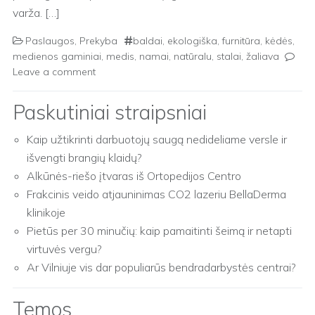
varža. […]
Paslaugos
,
Prekyba
baldai
,
ekologiška
,
furnitūra
,
kėdės
,
medienos gaminiai
,
medis
,
namai
,
natūralu
,
stalai
,
žaliava
Leave a comment
Paskutiniai straipsniai
Kaip užtikrinti darbuotojų saugą nedideliame versle ir
išvengti brangių klaidų?
Alkūnės-riešo įtvaras iš Ortopedijos Centro
Frakcinis veido atjauninimas CO2 lazeriu BellaDerma
klinikoje
Pietūs per 30 minučių: kaip pamaitinti šeimą ir netapti
virtuvės vergu?
Ar Vilniuje vis dar populiarūs bendradarbystės centrai?
Temos