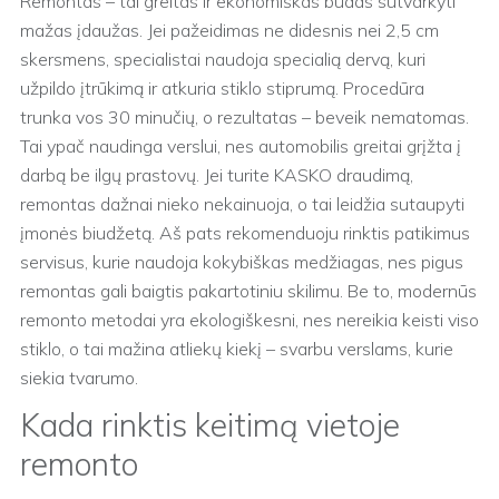
Remontas – tai greitas ir ekonomiškas būdas sutvarkyti
mažas įdaužas. Jei pažeidimas ne didesnis nei 2,5 cm
skersmens, specialistai naudoja specialią dervą, kuri
užpildo įtrūkimą ir atkuria stiklo stiprumą. Procedūra
trunka vos 30 minučių, o rezultatas – beveik nematomas.
Tai ypač naudinga verslui, nes automobilis greitai grįžta į
darbą be ilgų prastovų. Jei turite KASKO draudimą,
remontas dažnai nieko nekainuoja, o tai leidžia sutaupyti
įmonės biudžetą. Aš pats rekomenduoju rinktis patikimus
servisus, kurie naudoja kokybiškas medžiagas, nes pigus
remontas gali baigtis pakartotiniu skilimu. Be to, modernūs
remonto metodai yra ekologiškesni, nes nereikia keisti viso
stiklo, o tai mažina atliekų kiekį – svarbu verslams, kurie
siekia tvarumo.
Kada rinktis keitimą vietoje
remonto