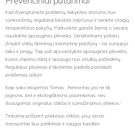
Prevenciniai patarimai
Kad išvengtumėte problemų, laikykitės atstumo nuo
sunkvežimių, reguliariai keiskite valytuvus ir venkite staigių
temperatūros pokyčių. Parkuokite garaže žiemą, o vasarą
naudokite apsaugines plėveles. Verslininkams patariu
įtraukti stiklų tikrinimą į kasmetinę priežiūrą – tai sutaupys
laiko ir pinigų. Taip pat apsvarstykite apsaugines plėveles,
kurios stiprina stiklą ir apsaugo nuo smulkių pažeidimų.
Reguliarus plovimas ir tikrinimas padeda pastebėti
problemas anksti.
Kaip sako ekspertas Tomas: „Remontas yra ne tik
pigesnis, bet ir ekologiškesnis pasirinkimas, nes
išsaugomas originalus stiklas ir sumažinamos atliekos.“
Tinkamai prižiūrint priekinius stiklus, jūsų verslo
transportas bus patikimas ir saugus kasdien.