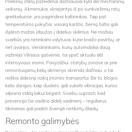
Priekinių stiklų pažeidimai dažniausiai kyla dėl mechaninių
veiksnių. Akmenukai, skriejantys iš po sunkvežimių ratų
greitkeliuose, yra pagrindinis kaltininkas. Taip pat
temperatūros pokyčiai: vasarą karštis, žiemą šaltis gali
išplėsti mažas įdaužas į didelius skilimus. Ne mažiau
svarbūs yra netinkami valytuvai, kurie braižo paviršių, ar
net avarijos. Verslininkams, kurių automobiliai daug
važinėja Vilniaus gatvėmis, tai ypač aktualu dėl
intensyvaus eismo. Pavyzdžiui, statybų zonose ar prie
remontuojamų kelių akmenys skrenda dažniau, o tai
reiškia didesnę riziką įmonės transportui. Be to, blogos
kelio dangos, kaip duobės, gali sukelti vibracijas, kurios
silpnina stiklą laikui bėgant. Svarbu suprasti, kad
prevencija čia vaidina didelį vaidmenį – reguliarus
tikrinimas gali padėti išvengti netikėtų išlaidų.
Remonto galimybės