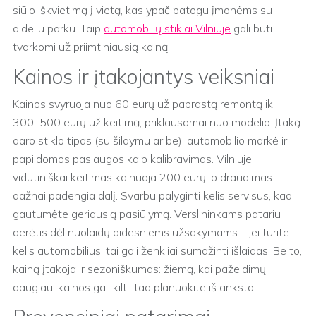
siūlo iškvietimą į vietą, kas ypač patogu įmonėms su
dideliu parku. Taip
automobilių stiklai Vilniuje
gali būti
tvarkomi už priimtiniausią kainą.
Kainos ir įtakojantys veiksniai
Kainos svyruoja nuo 60 eurų už paprastą remontą iki
300–500 eurų už keitimą, priklausomai nuo modelio. Įtaką
daro stiklo tipas (su šildymu ar be), automobilio markė ir
papildomos paslaugos kaip kalibravimas. Vilniuje
vidutiniškai keitimas kainuoja 200 eurų, o draudimas
dažnai padengia dalį. Svarbu palyginti kelis servisus, kad
gautumėte geriausią pasiūlymą. Verslininkams patariu
derėtis dėl nuolaidų didesniems užsakymams – jei turite
kelis automobilius, tai gali ženkliai sumažinti išlaidas. Be to,
kainą įtakoja ir sezoniškumas: žiemą, kai pažeidimų
daugiau, kainos gali kilti, tad planuokite iš anksto.