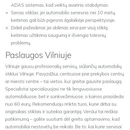
ADAS sistemas, kad veiktų avarinis stabdymas.
Senas stiklas: jei automobilis senesnis nei 10 metų,
keitimas gali būti pigesnis ilgalaikėje perspektyvoje.
Dideli pažeidimai: jei skilimas eina per visą stiklą,
keitimas užtikrina saugumą ir išvengia tolesnių
problemų.
Paslaugos Vilniuje
Vilniuje gausu profesionalių servisų, siūlančių automobilių
stiklus Vilniuje. Pavyzdžiui, centruose prie prekybos centrų
ar miesto centre – tai vietos, kur greitai gausite paslaugą.
Specialistai specializuojasi ne tik lengvuosiuose
automobiliuose, bet ir sunkvežimiuose, o kainos prasideda
nuo 60 eurų. Rekomenduoju rinktis tuos, kurie dirba su
originaliais stiklais ir suteikia garantiją. Verslui tai reiškia
patikimumą – galite susitarti dėl greito aptarnavimo, kad
automobiliai nestovėtų be reikalo. Be to, kai kurie servisai