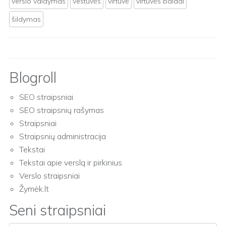
verslo valdymas
vestuvės
virtuvė
virtuvės baldai
šildymas
Blogroll
SEO straipsniai
SEO straipsnių rašymas
Straipsniai
Straipsnių administracija
Tekstai
Tekstai apie verslą ir pirkinius
Verslo straipsniai
Žymėk.lt
Seni straipsniai