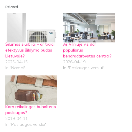
Related
Šilumos siurbliai – ar tikrai
Ar Vilniuje vis dar
efektyvus šildymo būdas
populiarūs
Lietuvoje?
bendradarbystės centrai?
2025-04-15
2026-04-19
In "Namai"
In "Paslaugos verslui"
Kam reikalingos buhalterio
paslaugos?
2019-04-11
In "Paslaugos verslui"