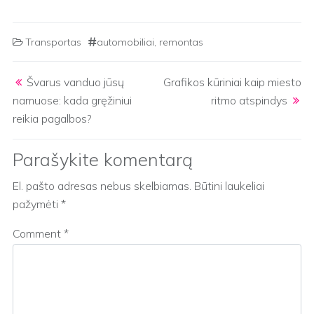
Transportas
automobiliai
,
remontas
Post navigation
Švarus vanduo jūsų
Grafikos kūriniai kaip miesto
namuose: kada gręžiniui
ritmo atspindys
reikia pagalbos?
Parašykite komentarą
El. pašto adresas nebus skelbiamas.
Būtini laukeliai
pažymėti
*
Comment
*