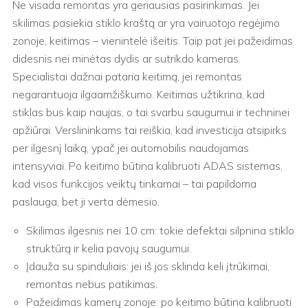
Ne visada remontas yra geriausias pasirinkimas. Jei
skilimas pasiekia stiklo kraštą ar yra vairuotojo regėjimo
zonoje, keitimas – vienintelė išeitis. Taip pat jei pažeidimas
didesnis nei minėtas dydis ar sutrikdo kameras.
Specialistai dažnai pataria keitimą, jei remontas
negarantuoja ilgaamžiškumo. Keitimas užtikrina, kad
stiklas bus kaip naujas, o tai svarbu saugumui ir techninei
apžiūrai. Verslininkams tai reiškia, kad investicija atsipirks
per ilgesnį laiką, ypač jei automobilis naudojamas
intensyviai. Po keitimo būtina kalibruoti ADAS sistemas,
kad visos funkcijos veiktų tinkamai – tai papildoma
paslauga, bet ji verta dėmesio.
Skilimas ilgesnis nei 10 cm: tokie defektai silpnina stiklo
struktūrą ir kelia pavojų saugumui.
Įdauža su spinduliais: jei iš jos sklinda keli įtrūkimai,
remontas nebus patikimas.
Pažeidimas kamerų zonoje: po keitimo būtina kalibruoti