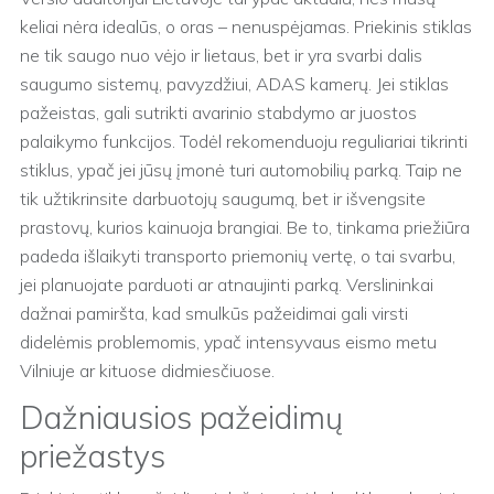
keliai nėra idealūs, o oras – nenuspėjamas. Priekinis stiklas
ne tik saugo nuo vėjo ir lietaus, bet ir yra svarbi dalis
saugumo sistemų, pavyzdžiui, ADAS kamerų. Jei stiklas
pažeistas, gali sutrikti avarinio stabdymo ar juostos
palaikymo funkcijos. Todėl rekomenduoju reguliariai tikrinti
stiklus, ypač jei jūsų įmonė turi automobilių parką. Taip ne
tik užtikrinsite darbuotojų saugumą, bet ir išvengsite
prastovų, kurios kainuoja brangiai. Be to, tinkama priežiūra
padeda išlaikyti transporto priemonių vertę, o tai svarbu,
jei planuojate parduoti ar atnaujinti parką. Verslininkai
dažnai pamiršta, kad smulkūs pažeidimai gali virsti
didelėmis problemomis, ypač intensyvaus eismo metu
Vilniuje ar kituose didmiesčiuose.
Dažniausios pažeidimų
priežastys