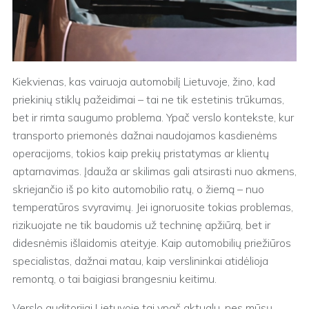
Kiekvienas, kas vairuoja automobilį Lietuvoje, žino, kad
priekinių stiklų pažeidimai – tai ne tik estetinis trūkumas,
bet ir rimta saugumo problema. Ypač verslo kontekste, kur
transporto priemonės dažnai naudojamos kasdienėms
operacijoms, tokios kaip prekių pristatymas ar klientų
aptarnavimas. Įdauža ar skilimas gali atsirasti nuo akmens,
skriejančio iš po kito automobilio ratų, o žiemą – nuo
temperatūros svyravimų. Jei ignoruosite tokias problemas,
rizikuojate ne tik baudomis už techninę apžiūrą, bet ir
didesnėmis išlaidomis ateityje. Kaip automobilių priežiūros
specialistas, dažnai matau, kaip verslininkai atidėlioja
remontą, o tai baigiasi brangesniu keitimu.
Verslo auditorijai Lietuvoje tai ypač aktualu, nes mūsų