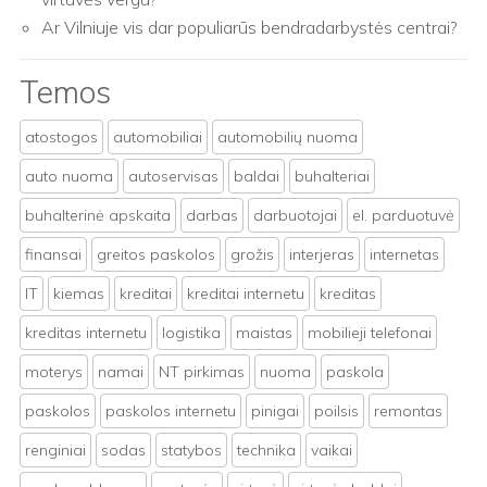
Ar Vilniuje vis dar populiarūs bendradarbystės centrai?
Temos
atostogos
automobiliai
automobilių nuoma
auto nuoma
autoservisas
baldai
buhalteriai
buhalterinė apskaita
darbas
darbuotojai
el. parduotuvė
finansai
greitos paskolos
grožis
interjeras
internetas
IT
kiemas
kreditai
kreditai internetu
kreditas
kreditas internetu
logistika
maistas
mobilieji telefonai
moterys
namai
NT pirkimas
nuoma
paskola
paskolos
paskolos internetu
pinigai
poilsis
remontas
renginiai
sodas
statybos
technika
vaikai