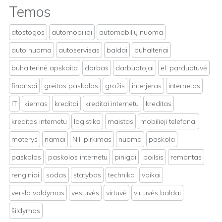
Temos
atostogos
automobiliai
automobilių nuoma
auto nuoma
autoservisas
baldai
buhalteriai
buhalterinė apskaita
darbas
darbuotojai
el. parduotuvė
finansai
greitos paskolos
grožis
interjeras
internetas
IT
kiemas
kreditai
kreditai internetu
kreditas
kreditas internetu
logistika
maistas
mobilieji telefonai
moterys
namai
NT pirkimas
nuoma
paskola
paskolos
paskolos internetu
pinigai
poilsis
remontas
renginiai
sodas
statybos
technika
vaikai
verslo valdymas
vestuvės
virtuvė
virtuvės baldai
šildymas