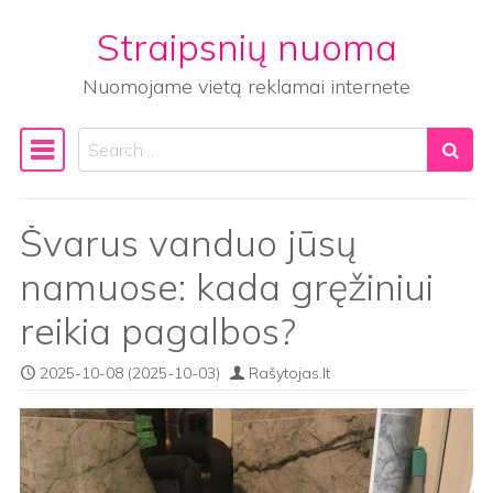
Straipsnių nuoma
Skip to content
Nuomojame vietą reklamai internete
Search
Main Navigation
Švarus vanduo jūsų
namuose: kada gręžiniui
reikia pagalbos?
2025-10-08
(2025-10-03)
Rašytojas.lt