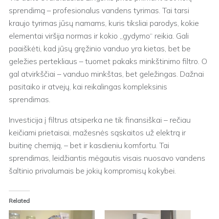
sprendimą – profesionalus vandens tyrimas. Tai tarsi
kraujo tyrimas jūsų namams, kuris tiksliai parodys, kokie
elementai viršija normas ir kokio „gydymo“ reikia. Gali
paaiškėti, kad jūsų gręžinio vanduo yra kietas, bet be
geležies pertekliaus – tuomet pakaks minkštinimo filtro. O
gal atvirkščiai – vanduo minkštas, bet geležingas. Dažnai
pasitaiko ir atvejų, kai reikalingas kompleksinis
sprendimas.
Investicija į filtrus atsiperka ne tik finansiškai – rečiau
keičiami prietaisai, mažesnės sąskaitos už elektrą ir
buitinę chemiją, – bet ir kasdieniu komfortu. Tai
sprendimas, leidžiantis mėgautis visais nuosavo vandens
šaltinio privalumais be jokių kompromisų kokybei.
Related