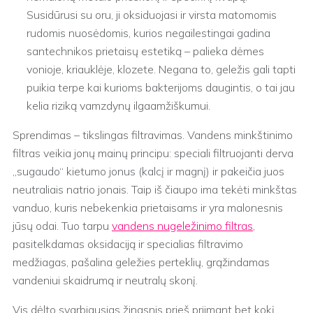
Susidūrusi su oru, ji oksiduojasi ir virsta matomomis
rudomis nuosėdomis, kurios negailestingai gadina
santechnikos prietaisų estetiką – palieka dėmes
vonioje, kriauklėje, klozete. Negana to, geležis gali tapti
puikia terpe kai kurioms bakterijoms daugintis, o tai jau
kelia riziką vamzdynų ilgaamžiškumui.
Sprendimas – tikslingas filtravimas. Vandens minkštinimo
filtras veikia jonų mainų principu: speciali filtruojanti derva
„sugaudo“ kietumo jonus (kalcį ir magnį) ir pakeičia juos
neutraliais natrio jonais. Taip iš čiaupo ima tekėti minkštas
vanduo, kuris nebekenkia prietaisams ir yra malonesnis
jūsų odai. Tuo tarpu
vandens nugeležinimo filtras
,
pasitelkdamas oksidaciją ir specialias filtravimo
medžiagas, pašalina geležies perteklių, grąžindamas
vandeniui skaidrumą ir neutralų skonį.
Vis dėlto svarbiausias žingsnis prieš priimant bet kokį