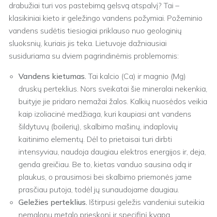
drabužiai turi vos pastebimą gelsvą atspalvį? Tai –
klasikiniai kieto ir geležingo vandens požymiai. Požeminio
vandens sudėtis tiesiogiai priklauso nuo geologinių
sluoksnių, kuriais jis teka. Lietuvoje dažniausiai
susiduriama su dviem pagrindinėmis problemomis:
Vandens kietumas.
Tai kalcio (Ca) ir magnio (Mg)
druskų perteklius. Nors sveikatai šie mineralai nekenkia,
buityje jie pridaro nemažai žalos. Kalkių nuosėdos veikia
kaip izoliacinė medžiaga, kuri kaupiasi ant vandens
šildytuvų (boilerių), skalbimo mašinų, indaplovių
kaitinimo elementų. Dėl to prietaisai turi dirbti
intensyviau, naudoja daugiau elektros energijos ir, deja,
genda greičiau. Be to, kietas vanduo sausina odą ir
plaukus, o prausimosi bei skalbimo priemonės jame
prasčiau putoja, todėl jų sunaudojame daugiau.
Geležies perteklius.
Ištirpusi geležis vandeniui suteikia
nemalonų metalo prieskonį ir specifinį kvapą.