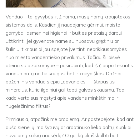
Vanduo – tai gyvybės ir, žinoma, mūsų namų kraujotakos
sistemos dalis. Kasdien jį naudojame gėrimui, maisto
gamybai, asmeninei higienai ir buities prietaisų darbui
užtikrinti. Jei gyvenate name su nuosavu gręžiniu ar
šuliniu, tikriausiai jau spėjote įvertinti nepriklausomybės
nuo miesto vandentiekio privalumus. Tačiau ši laisvė
ateina su atsakomybe – pasirūpinti, kad iš čiaupo tekantis
vanduo būtų ne tik saugus, bet ir kokybiškas. Dažnai
požeminis vanduo slepia „dovanėles“ – ištirpusius
mineralus, kurie ilgainiui gali tapti galvos skausmu. Tad
kada verta susimąstyti apie vandens minkštinimo ir
nugeležinimo filtrus?
Pirmiausia, atpažinkime problemą. Ar pastebėjote, kad ant
dušo sienelių, maišytuvų ar arbatinuko lieka baltų, sunkiai
nuvalomų kalkių nuosėdų? O gal ką tik išskalbti balti