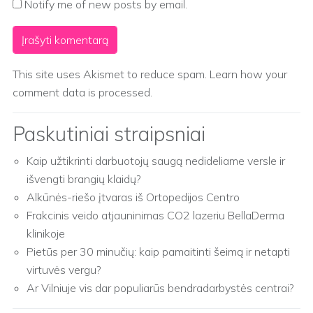
Notify me of new posts by email.
This site uses Akismet to reduce spam.
Learn how your
comment data is processed.
Paskutiniai straipsniai
Kaip užtikrinti darbuotojų saugą nedideliame versle ir
išvengti brangių klaidų?
Alkūnės-riešo įtvaras iš Ortopedijos Centro
Frakcinis veido atjauninimas CO2 lazeriu BellaDerma
klinikoje
Pietūs per 30 minučių: kaip pamaitinti šeimą ir netapti
virtuvės vergu?
Ar Vilniuje vis dar populiarūs bendradarbystės centrai?