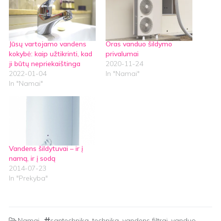
Jūsų vartojamo vandens
Oras vanduo šildymo
kokybė: kaip užtikrinti, kad
privalumai
ji būtų nepriekaištinga
2020-11-24
2022-01-04
In "Namai"
In "Namai"
Vandens šildytuvai – ir į
namą, ir į sodą
2014-07-23
In "Prekyba"
Namai
santechnika
,
technika
,
vandens filtrai
,
vanduo