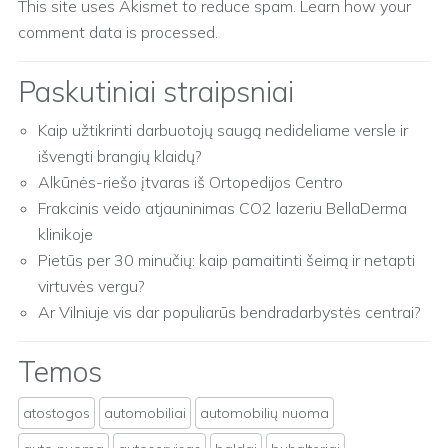
This site uses Akismet to reduce spam.
Learn how your
comment data is processed.
Paskutiniai straipsniai
Kaip užtikrinti darbuotojų saugą nedideliame versle ir
išvengti brangių klaidų?
Alkūnės-riešo įtvaras iš Ortopedijos Centro
Frakcinis veido atjauninimas CO2 lazeriu BellaDerma
klinikoje
Pietūs per 30 minučių: kaip pamaitinti šeimą ir netapti
virtuvės vergu?
Ar Vilniuje vis dar populiarūs bendradarbystės centrai?
Temos
atostogos
automobiliai
automobilių nuoma