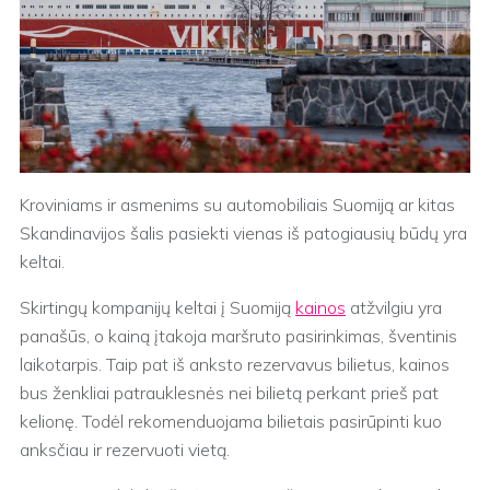
Kroviniams ir asmenims su automobiliais Suomiją ar kitas
Skandinavijos šalis pasiekti vienas iš patogiausių būdų yra
keltai.
Skirtingų kompanijų keltai į Suomiją
kainos
atžvilgiu yra
panašūs, o kainą įtakoja maršruto pasirinkimas, šventinis
laikotarpis. Taip pat iš anksto rezervavus bilietus, kainos
bus ženkliai patrauklesnės nei bilietą perkant prieš pat
kelionę. Todėl rekomenduojama bilietais pasirūpinti kuo
anksčiau ir rezervuoti vietą.