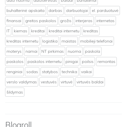
auto nuoma
autoservisas
baldai
buhalteriai
buhalterinė apskaita
darbas
darbuotojai
el. parduotuvė
finansai
greitos paskolos
grožis
interjeras
internetas
IT
kiemas
kreditai
kreditai internetu
kreditas
kreditas internetu
logistika
maistas
mobilieji telefonai
moterys
namai
NT pirkimas
nuoma
paskola
paskolos
paskolos internetu
pinigai
poilsis
remontas
renginiai
sodas
statybos
technika
vaikai
verslo valdymas
vestuvės
virtuvė
virtuvės baldai
šildymas
Blogroll