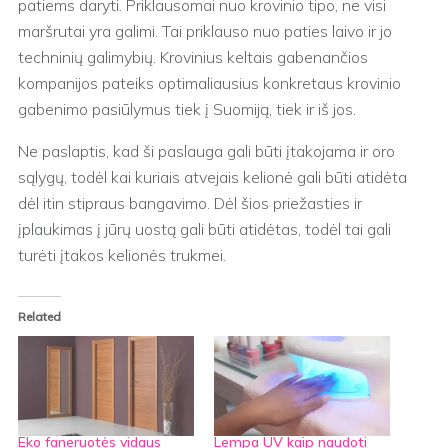
patiems daryti. Priklausomai nuo krovinio tipo, ne visi
maršrutai yra galimi. Tai priklauso nuo paties laivo ir jo
techninių galimybių. Krovinius keltais gabenančios
kompanijos pateiks optimaliausius konkretaus krovinio
gabenimo pasiūlymus tiek į Suomiją, tiek ir iš jos.
Ne paslaptis, kad ši paslauga gali būti įtakojama ir oro
sąlygų, todėl kai kuriais atvejais kelionė gali būti atidėta
dėl itin stipraus bangavimo. Dėl šios priežasties ir
įplaukimas į jūrų uostą gali būti atidėtas, todėl tai gali
turėti įtakos kelionės trukmei.
Related
Eko faneruotės vidaus
Lempa UV kaip naudoti