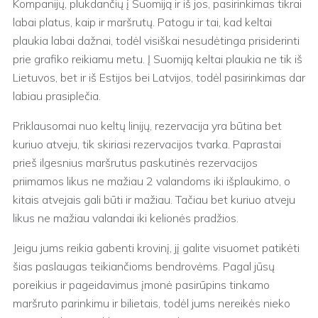
Kompanijų, plukdančių į Suomiją ir iš jos, pasirinkimas tikrai
labai platus, kaip ir maršrutų. Patogu ir tai, kad keltai
plaukia labai dažnai, todėl visiškai nesudėtinga prisiderinti
prie grafiko reikiamu metu. Į Suomiją keltai plaukia ne tik iš
Lietuvos, bet ir iš Estijos bei Latvijos, todėl pasirinkimas dar
labiau prasiplečia.
Priklausomai nuo keltų linijų, rezervacija yra būtina bet
kuriuo atveju, tik skiriasi rezervacijos tvarka. Paprastai
prieš ilgesnius maršrutus paskutinės rezervacijos
priimamos likus ne mažiau 2 valandoms iki išplaukimo, o
kitais atvejais gali būti ir mažiau. Tačiau bet kuriuo atveju
likus ne mažiau valandai iki kelionės pradžios.
Jeigu jums reikia gabenti krovinį, jį galite visuomet patikėti
šias paslaugas teikiančioms bendrovėms. Pagal jūsų
poreikius ir pageidavimus įmonė pasirūpins tinkamo
maršruto parinkimu ir bilietais, todėl jums nereikės nieko