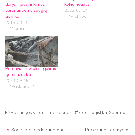
durys – pasirinkimas
kokia nauda?
vertinantiems saugią
2023-05-17
aplinką
In "Prekyba"
2015-08-16
In "Namai"
Pardavus metalą – galima
gerai uždirbti
2023-09-15
In "Paslaugos"
Paslaugos verslui
,
Transportas
keltai
,
logistika
,
Suomija
Post navigation
Kodėl atsiranda raumenų
Projektinės gamybos