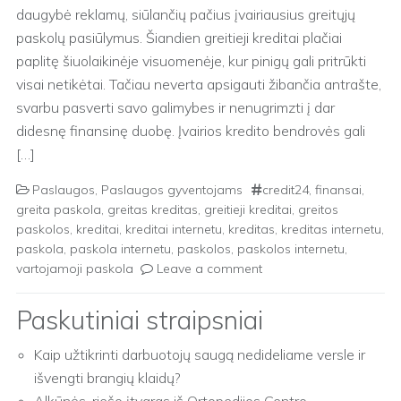
daugybė reklamų, siūlančių pačius įvairiausius greitųjų
paskolų pasiūlymus. Šiandien greitieji kreditai plačiai
paplitę šiuolaikinėje visuomenėje, kur pinigų gali pritrūkti
visai netikėtai. Tačiau neverta apsigauti žibančia antrašte,
svarbu pasverti savo galimybes ir nenugrimzti į dar
didesnę finansinę duobę. Įvairios kredito bendrovės gali
[…]
Paslaugos
,
Paslaugos gyventojams
credit24
,
finansai
,
greita paskola
,
greitas kreditas
,
greitieji kreditai
,
greitos
paskolos
,
kreditai
,
kreditai internetu
,
kreditas
,
kreditas internetu
,
paskola
,
paskola internetu
,
paskolos
,
paskolos internetu
,
vartojamoji paskola
Leave a comment
Paskutiniai straipsniai
Kaip užtikrinti darbuotojų saugą nedideliame versle ir
išvengti brangių klaidų?