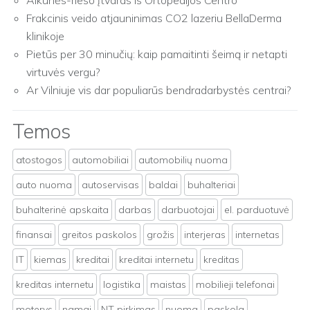
Alkūnės-riešo įtvaras iš Ortopedijos Centro
Frakcinis veido atjauninimas CO2 lazeriu BellaDerma
klinikoje
Pietūs per 30 minučių: kaip pamaitinti šeimą ir netapti
virtuvės vergu?
Ar Vilniuje vis dar populiarūs bendradarbystės centrai?
Temos
atostogos
automobiliai
automobilių nuoma
auto nuoma
autoservisas
baldai
buhalteriai
buhalterinė apskaita
darbas
darbuotojai
el. parduotuvė
finansai
greitos paskolos
grožis
interjeras
internetas
IT
kiemas
kreditai
kreditai internetu
kreditas
kreditas internetu
logistika
maistas
mobilieji telefonai
moterys
namai
NT pirkimas
nuoma
paskola