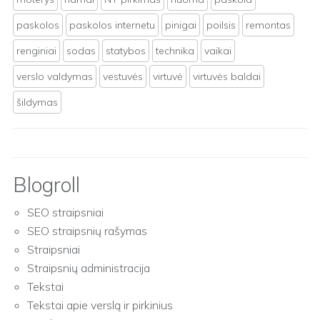
paskolos
paskolos internetu
pinigai
poilsis
remontas
renginiai
sodas
statybos
technika
vaikai
verslo valdymas
vestuvės
virtuvė
virtuvės baldai
šildymas
Blogroll
SEO straipsniai
SEO straipsnių rašymas
Straipsniai
Straipsnių administracija
Tekstai
Tekstai apie verslą ir pirkinius