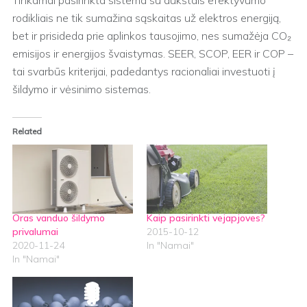
Tinkamai pasirinkta sistema su aukštais efektyvumo
rodikliais ne tik sumažina sąskaitas už elektros energiją,
bet ir prisideda prie aplinkos tausojimo, nes sumažėja CO₂
emisijos ir energijos švaistymas. SEER, SCOP, EER ir COP –
tai svarbūs kriterijai, padedantys racionaliai investuoti į
šildymo ir vėsinimo sistemas.
Related
Oras vanduo šildymo
Kaip pasirinkti vejapjoves?
privalumai
2015-10-12
2020-11-24
In "Namai"
In "Namai"