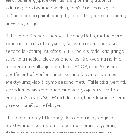
elektros energiją. Kiekvienas iš šių terminų atspindi
skirtingą efektyvumo aspektą, todėl žinojimas, ką jie
reiškia, padeda priimti pagrįstą sprendimą renkantis namų
ar verslo įrangą.
SEER, arba Season Energy Efficiency Ratio, matuoja oro
kondicionieriaus efektyvumą šaldymo režimu per visą
sezono laikotarpį. Aukštas SEER rodiklis rodo, kad įranga
suvartoja mažiau elektros energijos, išlaikydama norimą
temperatūrą šaltuoju metų laiku. SCOP, arba Seasonal
Coefficient of Performance, vertina šildymo sistemos
efektyvumą viso šildymo sezono metu. Tai leidžia įvertinti,
kiek šilumos sistema pagamina santykyje su suvartota
energija. Aukštas SCOP rodiklis rodo, kad šildymo sistema
yra ekonomiška ir efektyvi.
EER, arba Energy Efficiency Ratio, matuoja įrenginio
efektyvumą nustatytomis laboratorinėmis sąlygomis,