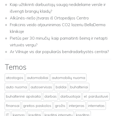
Kaip užtikrinti darbuotojų saugą nedideliame versle ir
išvengti brangių klaidų?
Alkūnės-riešo įtvaras iš Ortopedijos Centro
Frakcinis veido atjauninimas CO2 lazeriu BellaDerma
klinikoje
Pietūs per 30 minučių: kaip pamaitinti šeimą ir netapti
virtuvės vergu?
Ar Vilniuje vis dar populiarūs bendradarbystės centrai?
Temos
atostogos
automobiliai
automobilių nuoma
auto nuoma
autoservisas
baldai
buhalteriai
buhalterinė apskaita
darbas
darbuotojai
el. parduotuvė
finansai
greitos paskolos
grožis
interjeras
internetas
IT
kiemas
kreditai
kreditai internetu
kreditas