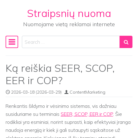
Straipsnių nuoma
Skip to content
Nuomojame vietą reklamai internete
Search
Main Navigation
Ką reiškia SEER, SCOP,
EER ir COP?
2026-03-18
(2026-03-29)
ContentMarketing
Renkantis šildymo ir vėsinimo sistemas, vis dažniau
susiduriame su terminais
SEER, SCOP, EER ir COP
. Šie
rodikliai yra esminiai, norint suprasti, kaip efektyviai įranga
naudoja energiją ir kiek ji gali sutaupyti sąskaitose už