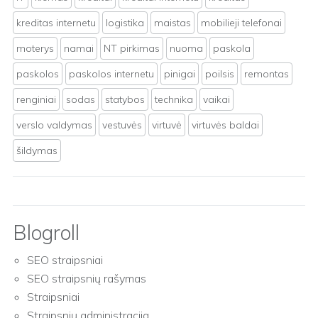
kreditas internetu
logistika
maistas
mobilieji telefonai
moterys
namai
NT pirkimas
nuoma
paskola
paskolos
paskolos internetu
pinigai
poilsis
remontas
renginiai
sodas
statybos
technika
vaikai
verslo valdymas
vestuvės
virtuvė
virtuvės baldai
šildymas
Blogroll
SEO straipsniai
SEO straipsnių rašymas
Straipsniai
Straipsnių administracija