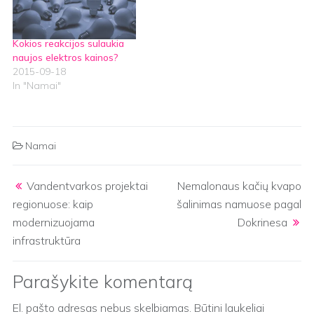
Kokios reakcijos sulaukia
naujos elektros kainos?
2015-09-18
In "Namai"
Namai
Post navigation
Vandentvarkos projektai
Nemalonaus kačių kvapo
regionuose: kaip
šalinimas namuose pagal
modernizuojama
Dokrinesa
infrastruktūra
Parašykite komentarą
El. pašto adresas nebus skelbiamas.
Būtini laukeliai