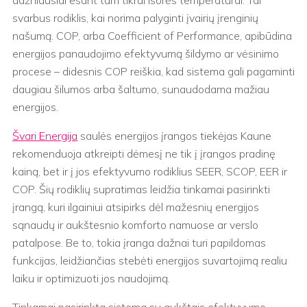
dažniausiai esant tam tikrai išorės temperatūrai. Tai
svarbus rodiklis, kai norima palyginti įvairių įrenginių
našumą. COP, arba Coefficient of Performance, apibūdina
energijos panaudojimo efektyvumą šildymo ar vėsinimo
procese – didesnis COP reiškia, kad sistema gali pagaminti
daugiau šilumos arba šaltumo, sunaudodama mažiau
energijos.
Švari Energija
saulės energijos įrangos tiekėjas Kaune
rekomenduoja atkreipti dėmesį ne tik į įrangos pradinę
kainą, bet ir į jos efektyvumo rodiklius SEER, SCOP, EER ir
COP. Šių rodiklių supratimas leidžia tinkamai pasirinkti
įrangą, kuri ilgainiui atsipirks dėl mažesnių energijos
sąnaudų ir aukštesnio komforto namuose ar verslo
patalpose. Be to, tokia įranga dažnai turi papildomas
funkcijas, leidžiančias stebėti energijos suvartojimą realiu
laiku ir optimizuoti jos naudojimą.