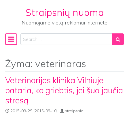
Straipsnių nuoma
Skip to content
Nuomojame vietą reklamai internete
Search
Main Navigation
Žyma:
veterinaras
Veterinarijos klinika Vilniuje
pataria, ko griebtis, jei šuo jaučia
stresą
2015-09-29
(2015-09-10)
straipsniai