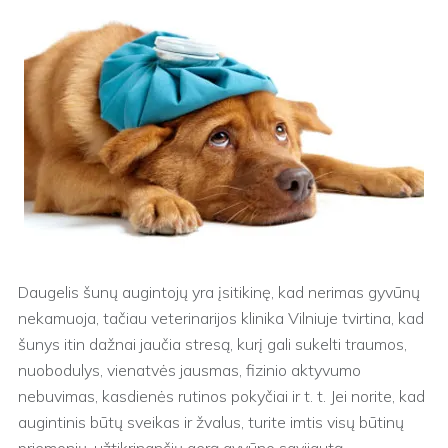
Daugelis šunų augintojų yra įsitikinę, kad nerimas gyvūnų
nekamuoja, tačiau veterinarijos klinika Vilniuje tvirtina, kad
šunys itin dažnai jaučia stresą, kurį gali sukelti traumos,
nuobodulys, vienatvės jausmas, fizinio aktyvumo
nebuvimas, kasdienės rutinos pokyčiai ir t. t. Jei norite, kad
augintinis būtų sveikas ir žvalus, turite imtis visų būtinų