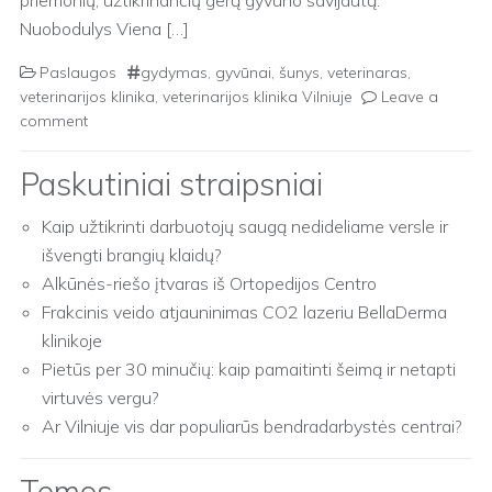
priemonių, užtikrinančių gerą gyvūno savijautą.
Nuobodulys Viena […]
Paslaugos
gydymas
,
gyvūnai
,
šunys
,
veterinaras
,
veterinarijos klinika
,
veterinarijos klinika Vilniuje
Leave a
comment
Paskutiniai straipsniai
Kaip užtikrinti darbuotojų saugą nedideliame versle ir
išvengti brangių klaidų?
Alkūnės-riešo įtvaras iš Ortopedijos Centro
Frakcinis veido atjauninimas CO2 lazeriu BellaDerma
klinikoje
Pietūs per 30 minučių: kaip pamaitinti šeimą ir netapti
virtuvės vergu?
Ar Vilniuje vis dar populiarūs bendradarbystės centrai?
Temos