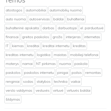
atostogos
automobiliai
automobilių nuoma
auto nuoma
autoservisas
baldai
buhalteriai
buhalterinė apskaita
darbas
darbuotojai
el. parduotuvė
finansai
greitos paskolos
grožis
interjeras
internetas
IT
kiemas
kreditai
kreditai internetu
kreditas
kreditas internetu
logistika
maistas
mobilieji telefonai
moterys
namai
NT pirkimas
nuoma
paskola
paskolos
paskolos internetu
pinigai
poilsis
remontas
renginiai
sodas
statybos
technika
vaikai
verslo valdymas
vestuvės
virtuvė
virtuvės baldai
šildymas