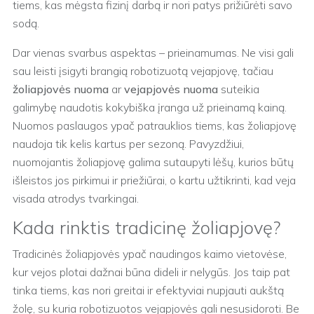
tiems, kas mėgsta fizinį darbą ir nori patys prižiūrėti savo
sodą.
Dar vienas svarbus aspektas – prieinamumas. Ne visi gali
sau leisti įsigyti brangią robotizuotą vejapjovę, tačiau
žoliapjovės nuoma
ar
vejapjovės nuoma
suteikia
galimybę naudotis kokybiška įranga už prieinamą kainą.
Nuomos paslaugos ypač patrauklios tiems, kas žoliapjovę
naudoja tik kelis kartus per sezoną. Pavyzdžiui,
nuomojantis žoliapjovę galima sutaupyti lėšų, kurios būtų
išleistos jos pirkimui ir priežiūrai, o kartu užtikrinti, kad veja
visada atrodys tvarkingai.
Kada rinktis tradicinę žoliapjovę?
Tradicinės žoliapjovės ypač naudingos kaimo vietovėse,
kur vejos plotai dažnai būna dideli ir nelygūs. Jos taip pat
tinka tiems, kas nori greitai ir efektyviai nupjauti aukštą
žolę, su kuria robotizuotos vejapjovės gali nesusidoroti. Be