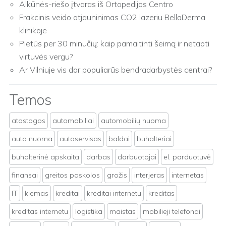
Alkūnės-riešo įtvaras iš Ortopedijos Centro
Frakcinis veido atjauninimas CO2 lazeriu BellaDerma
klinikoje
Pietūs per 30 minučių: kaip pamaitinti šeimą ir netapti
virtuvės vergu?
Ar Vilniuje vis dar populiarūs bendradarbystės centrai?
Temos
atostogos
automobiliai
automobilių nuoma
auto nuoma
autoservisas
baldai
buhalteriai
buhalterinė apskaita
darbas
darbuotojai
el. parduotuvė
finansai
greitos paskolos
grožis
interjeras
internetas
IT
kiemas
kreditai
kreditai internetu
kreditas
kreditas internetu
logistika
maistas
mobilieji telefonai