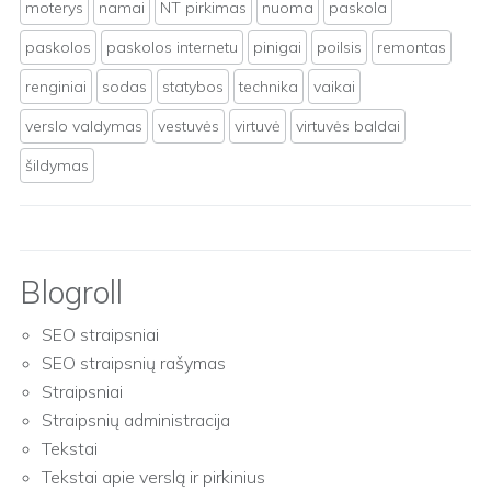
moterys
namai
NT pirkimas
nuoma
paskola
paskolos
paskolos internetu
pinigai
poilsis
remontas
renginiai
sodas
statybos
technika
vaikai
verslo valdymas
vestuvės
virtuvė
virtuvės baldai
šildymas
Blogroll
SEO straipsniai
SEO straipsnių rašymas
Straipsniai
Straipsnių administracija
Tekstai
Tekstai apie verslą ir pirkinius