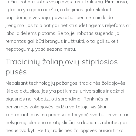
Tačiau robotizuotos vejapjovės turi ir trūkumų. Pirmiausia,
jų kaina yra gana aukšta, o diegimas gali reikalauti
papildomų investicijų, pavyzdžiui, perimetrinio laido
įrengimo. Jos taip pat gali netikti sudėtingiems reljefams ar
labai dideliems plotams. Be to, jei robotas sugenda, jo
remontas gali būti brangus ir užtrukti, o tai gali sukelti
nepatogumų, ypač sezono metu.
Tradicinių žoliapjovių stipriosios
pusės
Nepaisant technologijų pažangos, tradicinės žoliapjovės
išlieka aktualios. Jos yra patikimos, universalios ir dažnai
pigesnės nei robotizuoti sprendimai. Rankinės ar
benzininės žoliapjovės leidžia vartotojui visiškai
kontroliuoti pjovimo procesą, o tai ypač svarbu, jei veja turi
nelygumų, akmenų ar kitų kliūčių, su kuriomis robotas gali
nesusitvarkyti. Be to, tradicinės žoliapjovės puikiai tinka