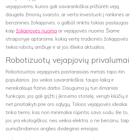
vejapjovėms, kurios gali savarankiškai prižiūrėti veją,
daugelis žmonių svarsto, ar verta investuoti į rankines ar
benzinines žoliapjoves, o galbūt rinktis tokias paslaugas
kaip
žoliapjovės nuoma
ar vejapjovės nuoma. Šiame
straipsnyje aptarsime, kokią vertę tradicinės žoliapjovės
teikia robotų amžiuje ir ar jos išlieka aktualios.
Robotizuotų vejapjovių privalumai
Robotizuotos vejapjovės pastaraisiais metais tapo itin
populiarios. Jos veikia savarankiškai, taupo laiką ir
nereikalauja fizinio darbo. Dauguma jų turi išmanias
funkcijas: jos gali grįžti į įkrovimo stotelę, vengti kliūčių ir
net prisitaikyti prie oro sąlygų. Tokios vejapjovės idealiai
tinka tiems, kas nori minimaliai rūpintis savo sodu. Be to,
jos yra ekologiškos, nes veikia elektra, o ne benzinu, taip
sumažindamos anglies dvideginio emisijas.