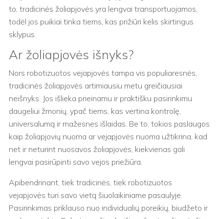
to, tradicinės žoliapjovės yra lengvai transportuojamos,
todėl jos puikiai tinka tiems, kas prižiūri kelis skirtingus
sklypus.
Ar žoliapjovės išnyks?
Nors robotizuotos vejapjovės tampa vis populiaresnės,
tradicinės žoliapjovės artimiausiu metu greičiausiai
neišnyks. Jos išlieka prieinamu ir praktišku pasirinkimu
daugeliui žmonių, ypač tiems, kas vertina kontrolę,
universalumą ir mažesnes išlaidas. Be to, tokios paslaugos
kaip žoliapjovių nuoma ar vejapjovės nuoma užtikrina, kad
net ir neturint nuosavos žoliapjovės, kiekvienas gali
lengvai pasirūpinti savo vejos priežiūra.
Apibendrinant, tiek tradicinės, tiek robotizuotos
vejapjovės turi savo vietą šiuolaikiniame pasaulyje.
Pasirinkimas priklauso nuo individualių poreikių, biudžeto ir