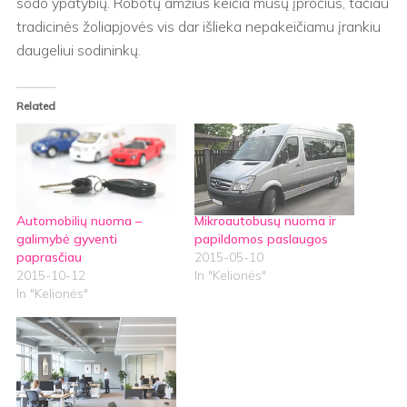
sodo ypatybių. Robotų amžius keičia mūsų įpročius, tačiau
tradicinės žoliapjovės vis dar išlieka nepakeičiamu įrankiu
daugeliui sodininkų.
Related
Automobilių nuoma –
Mikroautobusų nuoma ir
galimybė gyventi
papildomos paslaugos
paprasčiau
2015-05-10
2015-10-12
In "Kelionės"
In "Kelionės"