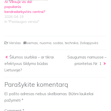
Ar Vilniuje vis dar
populiarūs
bendradarbystės centrai?
2026-04-19
In "Paslaugos verslui"
Verslas
kiemas
,
nuoma
,
sodas
,
technika
,
žoliapjovės
Post navigation
Šilumos siurbliai – ar tikrai
Saugumas namuose –
efektyvus šildymo būdas
prioritetas Nr. 1
Lietuvoje?
Parašykite komentarą
El. pašto adresas nebus skelbiamas.
Būtini laukeliai
pažymėti
*
Comment
*