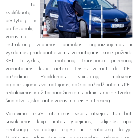
tai
kvalifikuotų
dėstytojų ir
profesionalių
vairavimo
instruktorių vedamos pamokos, organizuojamos ir
vykdomos pradedantiesiems vairuotojams, kurie pažeidė
KET taisykles, ir motorinių transporto priemonių
vairuotojams, kurie neteko teisės vairuoti dėl KET
pažeidimų. Papildomas vairuotojų mokymas
organizuojamas vairuotojams, dažnai pažeidžiantiems KET
reikalavimus ir už tai baudžiamiems administracine tvarka,
šiuo atveju įskaitant ir vairavimo teisės atėmimą.
Vairavimo teisės atėmimas visais atvejais turi būti
suvokiamas kaip rimtas įspėjimas, liudijantis apie
neatsargų vairuotojo elgesį ir neatidumą kelyje.
Minėtosios administracinės atsakomybės taikymas gali