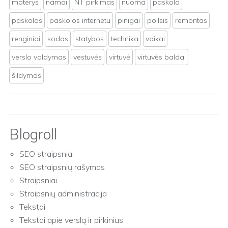
moterys
namai
NT pirkimas
nuoma
paskola
paskolos
paskolos internetu
pinigai
poilsis
remontas
renginiai
sodas
statybos
technika
vaikai
verslo valdymas
vestuvės
virtuvė
virtuvės baldai
šildymas
Blogroll
SEO straipsniai
SEO straipsnių rašymas
Straipsniai
Straipsnių administracija
Tekstai
Tekstai apie verslą ir pirkinius