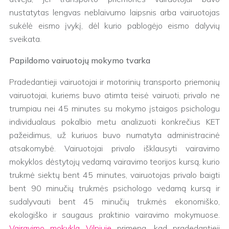
nustatytas lengvas neblaivumo laipsnis arba vairuotojas
sukėlė eismo įvykį, dėl kurio pablogėjo eismo dalyvių
sveikata.
Papildomo vairuotojų mokymo tvarka
Pradedantieji vairuotojai ir motorinių transporto priemonių
vairuotojai, kuriems buvo atimta teisė vairuoti, privalo ne
trumpiau nei 45 minutes su mokymo įstaigos psichologu
individualaus pokalbio metu analizuoti konkrečius KET
pažeidimus, už kuriuos buvo numatyta administracinė
atsakomybė. Vairuotojai privalo išklausyti vairavimo
mokyklos dėstytojų vedamą vairavimo teorijos kursą, kurio
trukmė siektų bent 45 minutes, vairuotojas privalo baigti
bent 90 minučių trukmės psichologo vedamą kursą ir
sudalyvauti bent 45 minučių trukmės ekonomiško,
ekologiško ir saugaus praktinio vairavimo mokymuose.
Vairavimo mokykla Vilniuje
primena, kad pradedantieji