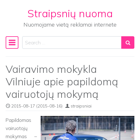
Straipsnių nuoma
Skip to content
Nuomojame vietą reklamai internete
Search
Main Navigation
Vairavimo mokykla
Vilniuje apie papildomą
vairuotojų mokymą
2015-08-17
(2015-08-16)
straipsniai
Papildomas
vairuotojų
mokymas –