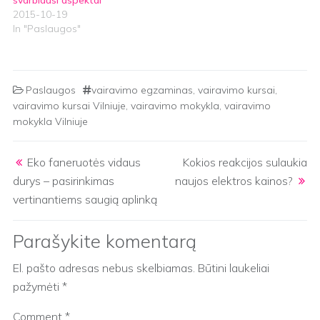
svarbiausi aspektai
2015-10-19
In "Paslaugos"
Paslaugos
vairavimo egzaminas
,
vairavimo kursai
,
vairavimo kursai Vilniuje
,
vairavimo mokykla
,
vairavimo
mokykla Vilniuje
Post navigation
Eko faneruotės vidaus
Kokios reakcijos sulaukia
durys – pasirinkimas
naujos elektros kainos?
vertinantiems saugią aplinką
Parašykite komentarą
El. pašto adresas nebus skelbiamas.
Būtini laukeliai
pažymėti
*
Comment
*