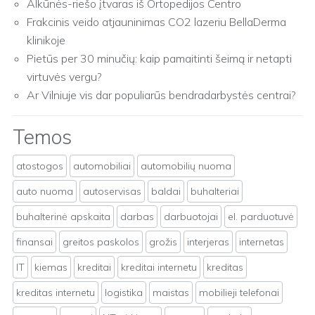
Alkūnės-riešo įtvaras iš Ortopedijos Centro
Frakcinis veido atjauninimas CO2 lazeriu BellaDerma
klinikoje
Pietūs per 30 minučių: kaip pamaitinti šeimą ir netapti
virtuvės vergu?
Ar Vilniuje vis dar populiarūs bendradarbystės centrai?
Temos
atostogos
automobiliai
automobilių nuoma
auto nuoma
autoservisas
baldai
buhalteriai
buhalterinė apskaita
darbas
darbuotojai
el. parduotuvė
finansai
greitos paskolos
grožis
interjeras
internetas
IT
kiemas
kreditai
kreditai internetu
kreditas
kreditas internetu
logistika
maistas
mobilieji telefonai