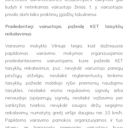
liudyti ir netinkamas vairuotojo žinias, t. y. vairuotojas
privalo skirti laiko praktinių įgūdžių tobulinimui.
Pradedantieji vairuotojai, pažeidę KET taisyklių
reikalavimus
Vairavimo mokykla Vilniuje teigia, kad dažniausiai
papildomas vairavimo mokymas organizuojamas
pradedantiesiems vairuotojams, kurie pažeidė KET
taisyklių reikalavimus, pvz., nevykdė vairuotojo pareigų
pėsčiųjų atžvilgiu, nesilaikė reglamentuotų lenkimo
taisyklių, pažeidė mobiliojo ryšio priemonių naudojimo
taisykles, nesilaikė eismo reguliavimo signalų arba
nenaudojo įspėjamųjų signalų, nesilaikė važiavimo per
sankryžas tvarkos, nevykdė saugos diržų segėjimo
reikalavimų, numatytą greitį viršijo daugiau nei 10 km/h.
Papildomo vairavimo pamokos organizuojamos ir tuo
atveju, jei transporto priemonės vairuotojui buvo