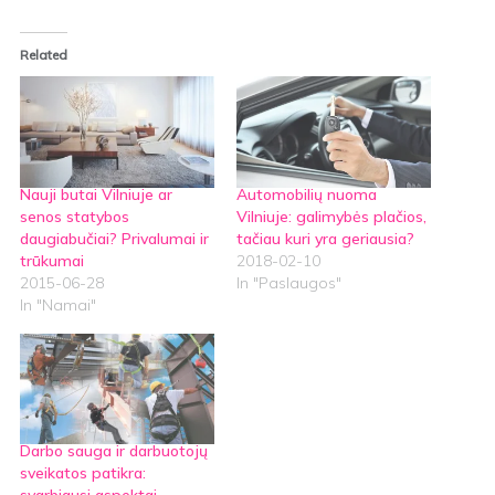
Related
Nauji butai Vilniuje ar
Automobilių nuoma
senos statybos
Vilniuje: galimybės plačios,
daugiabučiai? Privalumai ir
tačiau kuri yra geriausia?
trūkumai
2018-02-10
2015-06-28
In "Paslaugos"
In "Namai"
Darbo sauga ir darbuotojų
sveikatos patikra: