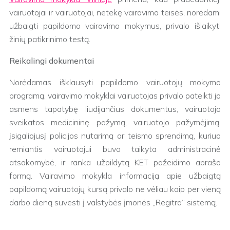
vairuotojai ir vairuotojai, netekę vairavimo teisės, norėdami
užbaigti papildomo vairavimo mokymus, privalo išlaikyti
žinių patikrinimo testą.
Reikalingi dokumentai
Norėdamas išklausyti papildomo vairuotojų mokymo
programą, vairavimo mokyklai vairuotojas privalo pateikti jo
asmens tapatybę liudijančius dokumentus, vairuotojo
sveikatos medicininę pažymą, vairuotojo pažymėjimą,
įsigaliojusį policijos nutarimą ar teismo sprendimą, kuriuo
remiantis vairuotojui buvo taikyta administracinė
atsakomybė, ir ranka užpildytą KET pažeidimo aprašo
formą. Vairavimo mokykla informaciją apie užbaigtą
papildomą vairuotojų kursą privalo ne vėliau kaip per vieną
darbo dieną suvesti į valstybės įmonės „Regitra“ sistemą.