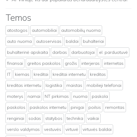
Temos
atostogos
automobiliai
automobilių nuoma
auto nuoma
autoservisas
baldai
buhalteriai
buhalterinė apskaita
darbas
darbuotojai
el. parduotuvė
finansai
greitos paskolos
grožis
interjeras
internetas
IT
kiemas
kreditai
kreditai internetu
kreditas
kreditas internetu
logistika
maistas
mobilieji telefonai
moterys
namai
NT pirkimas
nuoma
paskola
paskolos
paskolos internetu
pinigai
poilsis
remontas
renginiai
sodas
statybos
technika
vaikai
verslo valdymas
vestuvės
virtuvė
virtuvės baldai