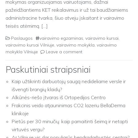
mokymas organizuojamas vairuotojams, dažnai
pažeidžiantiems KET reikalavimus ir už tai baudžiamiems
administracine tvarka, šiuo atveju įskaitant ir vairavimo
teisės atėmimą. […]
Paslaugos
vairavimo egzaminas
,
vairavimo kursai
,
vairavimo kursai Vilniuje
,
vairavimo mokykla
,
vairavimo
mokykla Vilniuje
Leave a comment
Paskutiniai straipsniai
Kaip užtikrinti darbuotojų saugą nedideliame versle ir
išvengti brangių klaidų?
Alkūnės-riešo įtvaras iš Ortopedijos Centro
Frakcinis veido atjauninimas CO2 lazeriu BellaDerma
klinikoje
Pietūs per 30 minučių: kaip pamaitinti šeimą ir netapti
virtuvės vergu?
Ar Vilniuje vis dar populiarūs bendradarbystės centrai?