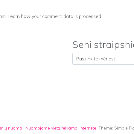
pam.
Learn how your comment data is processed.
Seni straipsni
Seni straipsniai
psnių nuoma
:
Nuomojame vietą reklamai internete
. Theme: Simple Fl