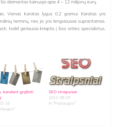
is deimantas kainuoja apie 4 – 12 milijonų eurų.
ais. Vienas karatas lygus 0,2 gramui. Karatas yra
ndinių terminų, nes jis yra lengviausiai suprantamas.
i, todėl geriausia kreiptis į šios srities specialistus,
s, bandant grąžinti
SEO straipsniai
ą
2012-08-03
02-16
In "Paslaugos"
slaugos"