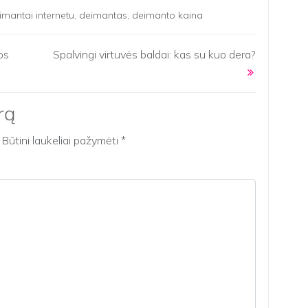
imantai internetu
,
deimantas
,
deimanto kaina
os
Spalvingi virtuvės baldai: kas su kuo dera?
rą
Būtini laukeliai pažymėti
*