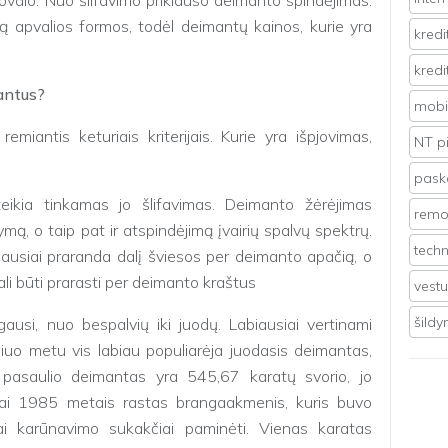
 ovalo. Nuo šlifavimo priklauso deimanto spindėjimas.
ą apvalios formos, todėl deimantų kainos, kurie yra
kredi
kredi
mantus?
mobil
remiantis keturiais kriterijais. Kurie yra išpjovimas,
NT p
pasko
teikia tinkamas jo šlifavimas. Deimanto žėrėjimas
remo
ą, o taip pat ir atspindėjimą įvairių spalvų spektrų.
techn
ausiai praranda dalį šviesos per deimanto apačią, o
li būti prarasti per deimanto kraštus
vest
šild
si, nuo bespalvių iki juodų. Labiausiai vertinami
iuo metu vis labiau populiarėja juodasis deimantas,
 pasaulio deimantas yra 545,67 karatų svorio, jo
. Tai 1985 metais rastas brangaakmenis, kuris buvo
ai karūnavimo sukakčiai paminėti. Vienas karatas