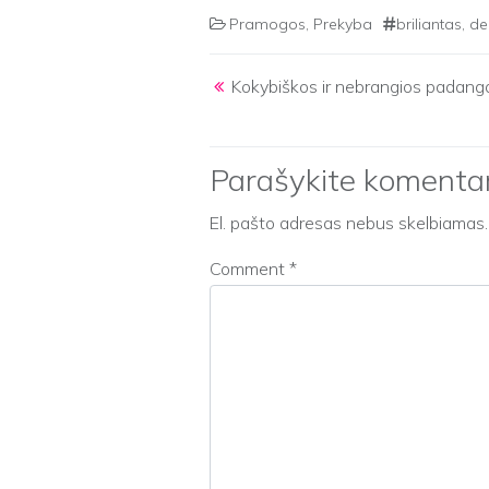
Pramogos
,
Prekyba
briliantas
,
de
Post navigation
Kokybiškos ir nebrangios padang
Parašykite komenta
El. pašto adresas nebus skelbiamas.
Comment
*