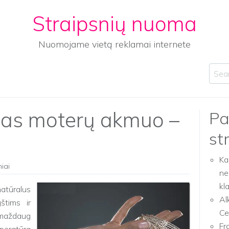
Straipsnių nuoma
Nuomojame vietą reklamai internete
Sear
ias moterų akmuo –
Pa
st
Ka
niai
ne
kl
atūralus
Al
štims ir
Ce
 maždaug
Fr