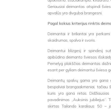
apskritimo, stačiakampio, kvadrato,
Geriausiai deimantas atspindi švies
apvalūs yra divgubai brangesni.
Pagal kokius kriterijus rinktis dei
Deimantai ir briliantai yra perkami 
skaidrumas, spalva ir svoris.
Deimantui blizgesį ir spindesį su
apibūdina deimanto šviesos išskaidym
Pernelyg plokščias deimantas dažni
esant per gyliam deimantui šviesa ga
Deimantų spalvų gama yra gana gau
bespalviai brangaakmeniai, tačiau š
kuris yra gana retas. Didžiausias
pavadinimas „Auksinis jubiliejus“
skirtas Tailando karaliaus 50 – j