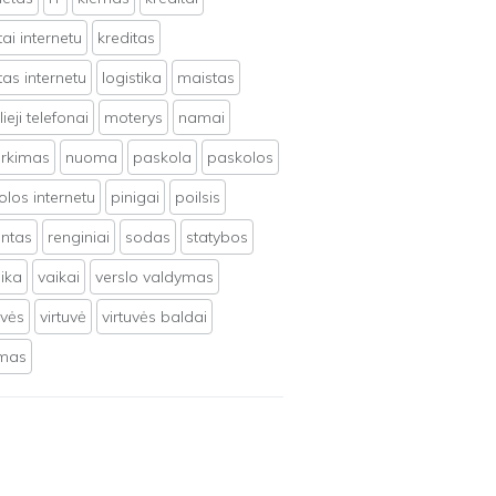
tai internetu
kreditas
tas internetu
logistika
maistas
ieji telefonai
moterys
namai
irkimas
nuoma
paskola
paskolos
los internetu
pinigai
poilsis
ntas
renginiai
sodas
statybos
ika
vaikai
verslo valdymas
uvės
virtuvė
virtuvės baldai
ymas