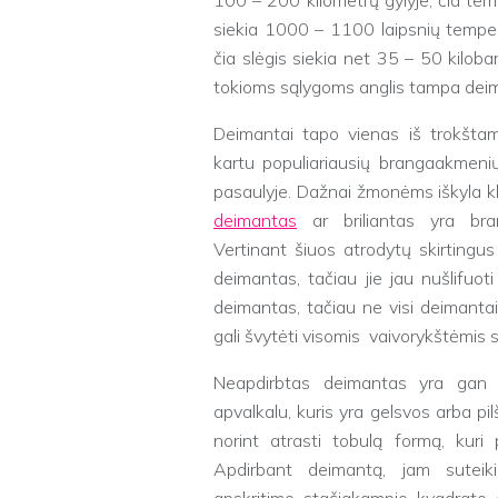
100 – 200 kilometrų gylyje, čia te
siekia 1000 – 1100 laipsnių temper
čia slėgis siekia net 35 – 50 kiloba
tokioms sąlygoms anglis tampa dei
Deimantai tapo vienas iš trokštami
kartu populiariausių brangaakmeni
pasaulyje. Dažnai žmonėms iškyla k
deimantas
ar briliantas yra bra
Vertinant šiuos atrodytų skirtingus 
deimantas, tačiau jie jau nušlifuoti
deimantas, tačiau ne visi deimantai 
gali švytėti visomis vaivorykštėmis 
Neapdirbtas deimantas yra gan n
apvalkalu, kuris yra gelsvos arba p
norint atrasti tobulą formą, kuri 
Apdirbant deimantą, jam suteiki