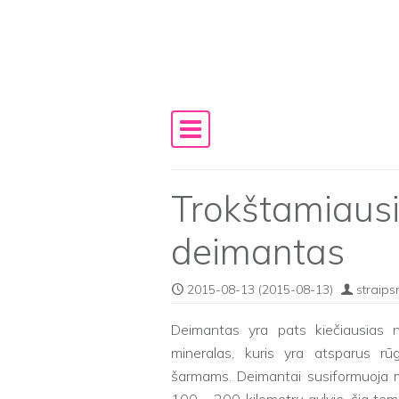
Skip to content
Main Navigation
Trokštamiaus
deimantas
2015-08-13
(2015-08-13)
straips
Deimantas yra pats kiečiausias n
mineralas, kuris yra atsparus rūg
šarmams. Deimantai susiformuoja