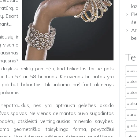
mperatūra
la
atūrą, o
Pi
rų. Esant
še
mantu.
Ar
ausių ir
be
ų visame
lausimas
T
ngesnis?
dalykus, reiktų paminėti, kad briliantas tai tie pats
atos
 ir turi 57 ar 58 briaunas. Kiekvienas briliantas yra
auto
gali būti briliantais. Tik tinkamai nušlifuoti akmenys
spalvomis.
auto
buhal
epatrauklus, nes yra aptraukti geležies oksido
ilšvos spalvos. Ne vienas deimantas buvo sugadintas
darb
padėtų atskleisti vertingiausias mineralo savybes.
grei
ama geometriškai taisyklinga forma, pavyzdžiui
inter