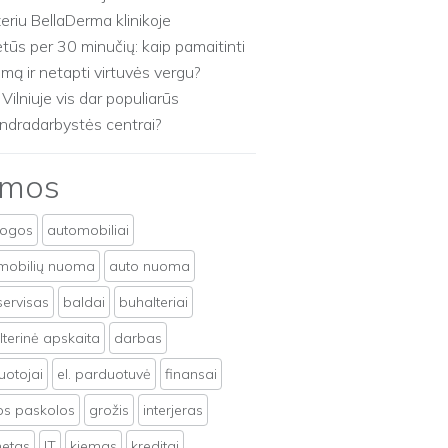
zeriu BellaDerma klinikoje
etūs per 30 minučių: kaip pamaitinti
imą ir netapti virtuvės vergu?
 Vilniuje vis dar populiarūs
ndradarbystės centrai?
emos
togos
automobiliai
mobilių nuoma
auto nuoma
servisas
baldai
buhalteriai
terinė apskaita
darbas
uotojai
el. parduotuvė
finansai
tos paskolos
grožis
interjeras
netas
IT
kiemas
kreditai