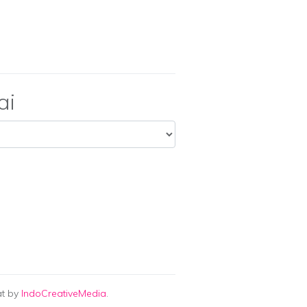
ai
at by
IndoCreativeMedia
.