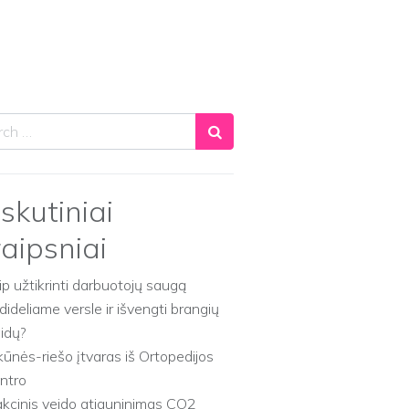
ch
skutiniai
raipsniai
ip užtikrinti darbuotojų saugą
dideliame versle ir išvengti brangių
aidų?
kūnės-riešo įtvaras iš Ortopedijos
ntro
akcinis veido atjauninimas CO2