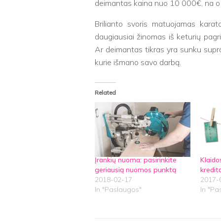
deimantas kaina nuo 10 000€, na o š
Brilianto svoris matuojamas karat
daugiausiai žinomas iš keturių pagri
Ar deimantas tikras yra sunku suprast
kurie išmano savo darbą.
Related
Įrankių nuoma: pasirinkite
Klaido
geriausią nuomos punktą
kredit
2018-02-17
2017-
In "Paslaugos"
In "Pa