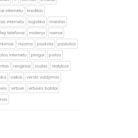
tai internetu
kreditas
tas internetu
logistika
maistas
ieji telefonai
moterys
namai
irkimas
nuoma
paskola
paskolos
los internetu
pinigai
poilsis
ntas
renginiai
sodas
statybos
ika
vaikai
verslo valdymas
uvės
virtuvė
virtuvės baldai
ymas