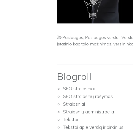
Paslaugos
,
Paslaugos verslui
,
Versl
įstatinio kapitalo mažinimas
,
verslininka
Blogroll
SEO straipsniai
SEO straipsnių rašymas
Straipsniai
Straipsnių administracija
Tekstai
Tekstai apie verslą ir pirkinius