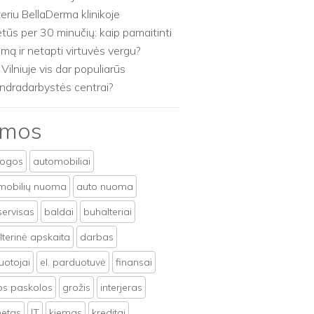
zeriu BellaDerma klinikoje
etūs per 30 minučių: kaip pamaitinti
imą ir netapti virtuvės vergu?
 Vilniuje vis dar populiarūs
ndradarbystės centrai?
emos
togos
automobiliai
mobilių nuoma
auto nuoma
servisas
baldai
buhalteriai
terinė apskaita
darbas
uotojai
el. parduotuvė
finansai
tos paskolos
grožis
interjeras
netas
IT
kiemas
kreditai