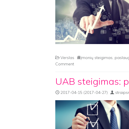
Verslas
įmonių steigimas
,
paslaug
Comment
UAB steigimas: p
2017-04-15
(2017-04-27)
straips