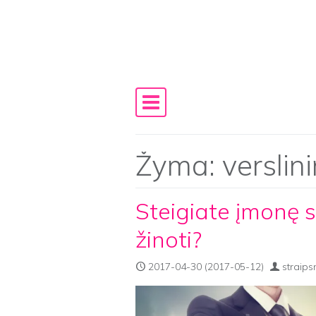
Skip to content
Main Navigation
Žyma:
verslin
Steigiate įmonę s
žinoti?
2017-04-30
(2017-05-12)
straips