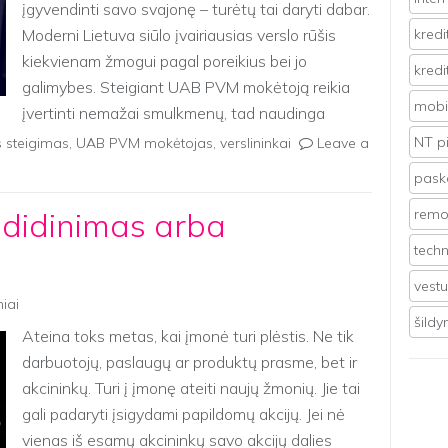
įgyvendinti savo svajonę – turėtų tai daryti dabar.
Moderni Lietuva siūlo įvairiausias verslo rūšis
kredi
kiekvienam žmogui pagal poreikius bei jo
kredi
galimybes. Steigiant UAB PVM mokėtoją reikia
mobil
įvertinti nemažai smulkmenų, tad naudinga
bendradarbiauti su […]
NT p
 steigimas
,
UAB PVM mokėtojas
,
verslininkai
Leave a
pasko
o didinimas arba
remo
techn
vest
niai
šild
Ateina toks metas, kai įmonė turi plėstis. Ne tik
darbuotojų, paslaugų ar produktų prasme, bet ir
akcininkų. Turi į įmonę ateiti naujų žmonių. Jie tai
gali padaryti įsigydami papildomų akcijų. Jei nė
vienas iš esamų akcininkų savo akcijų dalies