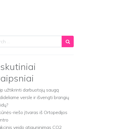
ch
skutiniai
raipsniai
ip užtikrinti darbuotojų saugą
dideliame versle ir išvengti brangių
aidų?
kūnės-riešo įtvaras iš Ortopedijos
ntro
akcinis veido atjauninimas CO2