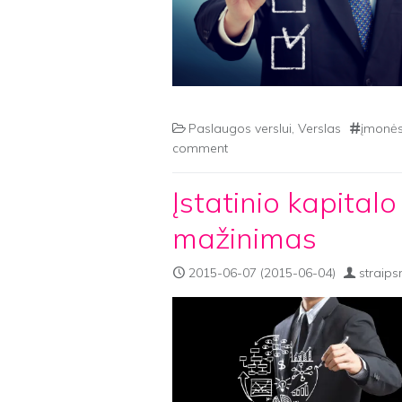
Paslaugos verslui
,
Verslas
įmonės
comment
Įstatinio kapital
mažinimas
2015-06-07
(2015-06-04)
straips