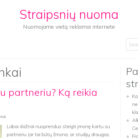
Straipsnių nuoma
Nuomojame vietą reklamai internete
Sear
inkai
Pa
st
u partneriu? Ką reikia
Ka
ne
kl
niai
Al
Labai dažnai nusprendus steigti įmonę kartu su
Ce
partneriu (ar tai būtų žmona, ar studijų draugas,
Fr