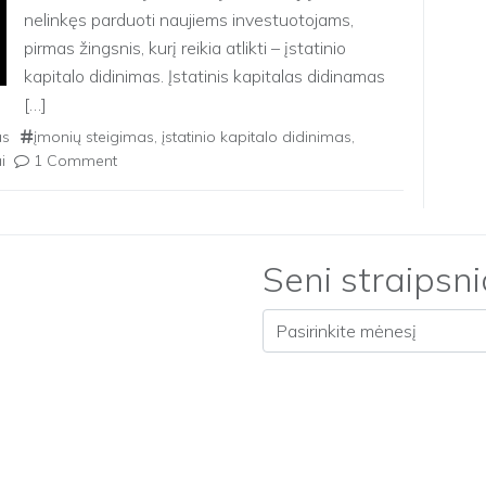
nelinkęs parduoti naujiems investuotojams,
pirmas žingsnis, kurį reikia atlikti – įstatinio
kapitalo didinimas. Įstatinis kapitalas didinamas
[…]
as
įmonių steigimas
,
įstatinio kapitalo didinimas
,
i
1 Comment
Seni straipsni
Seni straipsniai