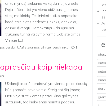
ar kaimynas) siekiama viską dalinti į dvi dalis.
la
Deja, būtent tai yra viena didžiausių įmonės
Pi
steigimo klaidų. Teisininkai sutiko papasakoti
še
kodėl taip elgtis nederėtų ir kokių dar klaidų
Ar
galima išvengti. Demokratija – daugiausiai
be
trūkumų turinti valdymo forma Uab steigimas
Vilniuje […]
T
os verslui
,
UAB steigimas vilniuje
,
verslininkai
1
atos
auto
aprasčiau kaip niekada
auto
niai
buhal
Uždaroji akcinė bendrovė yra vienas palankiausių
darb
būdų pradėti savo verslą. Steigiant šią įmonę
Lietuvoje suteikiamos patrauklios galimybės
grei
sutaupyti, tad kiekvienas norintis pagaliau
inter