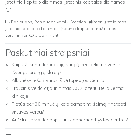
įstatinio kapitalo didinimas. Įstatinis kapitalas didinamas
[…]
Paslaugos
,
Paslaugos verslui
,
Verslas
įmonių steigimas
,
įstatinio kapitalo didinimas
,
įstatinio kapitalo mažinimas
,
verslininkai
1 Comment
Paskutiniai straipsniai
Kaip užtikrinti darbuotojų saugą nedideliame versle ir
išvengti brangių klaidų?
Alkūnės-riešo įtvaras iš Ortopedijos Centro
Frakcinis veido atjauninimas CO2 lazeriu BellaDerma
klinikoje
Pietūs per 30 minučių: kaip pamaitinti šeimą ir netapti
virtuvės vergu?
Ar Vilniuje vis dar populiarūs bendradarbystės centrai?