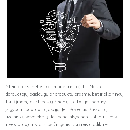
Ateina toks metas, kai įmonė turi plėstis. Ne tik
darbuotojų, paslaugų ar produktų prasme, bet ir akcininkų.
Turi į įmonę ateiti naujų žmonių. Jie tai gali padaryti
įsigydami papildomų akcijų. Jei nė vienas iš esamų
akcininkų savo akcijų dalies nelinkęs parduoti naujiems
investuotojams, pirmas žingsnis, kurį reikia atlikti –