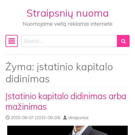
Straipsnių nuoma
Skip to content
Nuomojame vietą reklamai internete
Search
Main Navigation
Žyma:
įstatinio kapitalo
didinimas
Įstatinio kapitalo didinimas arba
mažinimas
2015-06-07
(2015-06-04)
straipsniai