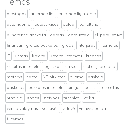
Temos
atostogos
automobiliai
automobilių nuoma
auto nuoma
autoservisas
baldai
buhalteriai
buhalterinė apskaita
darbas
darbuotojai
el. parduotuvė
finansai
greitos paskolos
grožis
interjeras
internetas
IT
kiemas
kreditai
kreditai internetu
kreditas
kreditas internetu
logistika
maistas
mobilieji telefonai
moterys
namai
NT pirkimas
nuoma
paskola
paskolos
paskolos internetu
pinigai
poilsis
remontas
renginiai
sodas
statybos
technika
vaikai
verslo valdymas
vestuvės
virtuvė
virtuvės baldai
šildymas