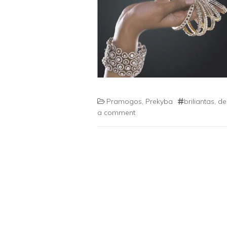
Pramogos
,
Prekyba
briliantas
,
de
a comment