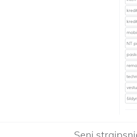
kredi
kredi
mobil
NT p
pasko
remo
techn
vest
šild
Seni straipsni