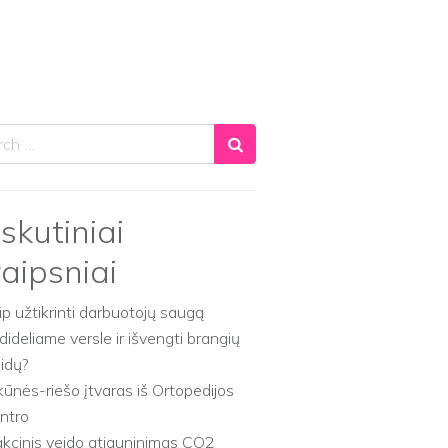
ch
skutiniai
raipsniai
ip užtikrinti darbuotojų saugą
dideliame versle ir išvengti brangių
aidų?
kūnės-riešo įtvaras iš Ortopedijos
ntro
akcinis veido atjauninimas CO2