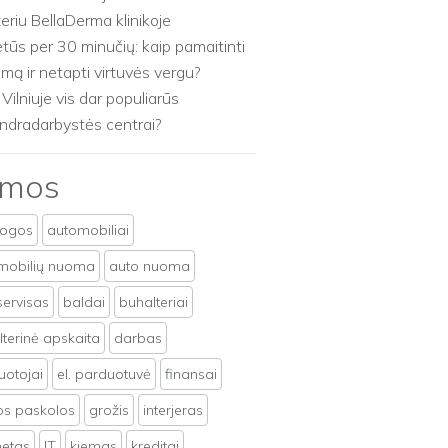
zeriu BellaDerma klinikoje
etūs per 30 minučių: kaip pamaitinti
imą ir netapti virtuvės vergu?
 Vilniuje vis dar populiarūs
ndradarbystės centrai?
emos
togos
automobiliai
mobilių nuoma
auto nuoma
servisas
baldai
buhalteriai
terinė apskaita
darbas
uotojai
el. parduotuvė
finansai
tos paskolos
grožis
interjeras
netas
IT
kiemas
kreditai