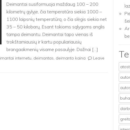
Deimantai susiformuoja maždaug 100 – 200
la
kilometrų gylyje, čia temperatūra siekia 1000 –
Pi
1100 laipsnių temperatūrą, o čia slėgis siekia net
še
35 – 50 kilobarų. Esant tokioms sąlygoms anglis
Ar
tampa deimantu. Deimantai tapo vienas iš
be
trokštamiausių ir kartu populiariausių
brangaakmenių visame pasaulyje. Dažnai […]
T
imantai internetu
,
deimantas
,
deimanto kaina
Leave
atos
auto
auto
buhal
darb
grei
inter