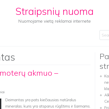
Straipsnių nuoma
Nuomojame vietą reklamai internete
Sear
tas
Pa
st
 moterų akmuo –
Ka
ne
kl
niai
Al
Deimantas yra pats kiečiausias natūralus
Ce
mineralas, kuris yra atsparus rūgštims ir šarmams.
Fr