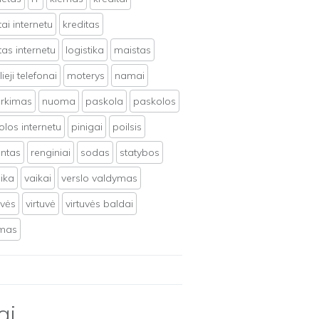
tai internetu
kreditas
tas internetu
logistika
maistas
ieji telefonai
moterys
namai
irkimas
nuoma
paskola
paskolos
los internetu
pinigai
poilsis
ntas
renginiai
sodas
statybos
ika
vaikai
verslo valdymas
uvės
virtuvė
virtuvės baldai
ymas
ai