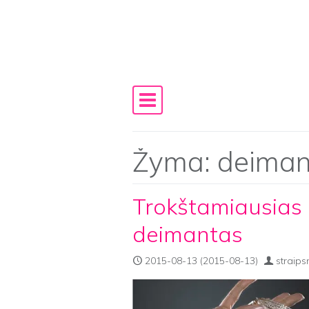
Skip to content
Main Navigation
Žyma:
deiman
Trokštamiausias
deimantas
2015-08-13
(2015-08-13)
straips