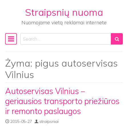
Straipsnių nuoma
Skip to content
Nuomojame vietą reklamai internete
Search
Main Navigation
Žyma:
pigus autoservisas
Vilnius
Autoservisas Vilnius –
geriausios transporto priežiūros
ir remonto paslaugos
2015-05-27
straipsniai