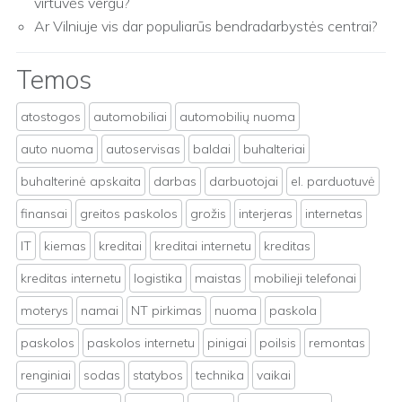
virtuvės vergu?
Ar Vilniuje vis dar populiarūs bendradarbystės centrai?
Temos
atostogos
automobiliai
automobilių nuoma
auto nuoma
autoservisas
baldai
buhalteriai
buhalterinė apskaita
darbas
darbuotojai
el. parduotuvė
finansai
greitos paskolos
grožis
interjeras
internetas
IT
kiemas
kreditai
kreditai internetu
kreditas
kreditas internetu
logistika
maistas
mobilieji telefonai
moterys
namai
NT pirkimas
nuoma
paskola
paskolos
paskolos internetu
pinigai
poilsis
remontas
renginiai
sodas
statybos
technika
vaikai