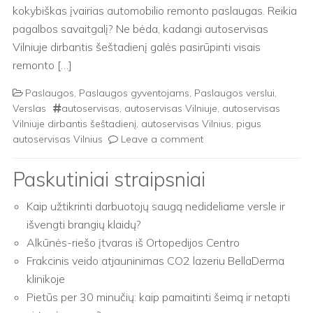
kokybiškas įvairias automobilio remonto paslaugas. Reikia
pagalbos savaitgalį? Ne bėda, kadangi autoservisas
Vilniuje dirbantis šeštadienį galės pasirūpinti visais
remonto […]
Paslaugos
,
Paslaugos gyventojams
,
Paslaugos verslui
,
Verslas
autoservisas
,
autoservisas Vilniuje
,
autoservisas
Vilniuje dirbantis šeštadienį
,
autoservisas Vilnius
,
pigus
autoservisas Vilnius
Leave a comment
Paskutiniai straipsniai
Kaip užtikrinti darbuotojų saugą nedideliame versle ir
išvengti brangių klaidų?
Alkūnės-riešo įtvaras iš Ortopedijos Centro
Frakcinis veido atjauninimas CO2 lazeriu BellaDerma
klinikoje
Pietūs per 30 minučių: kaip pamaitinti šeimą ir netapti