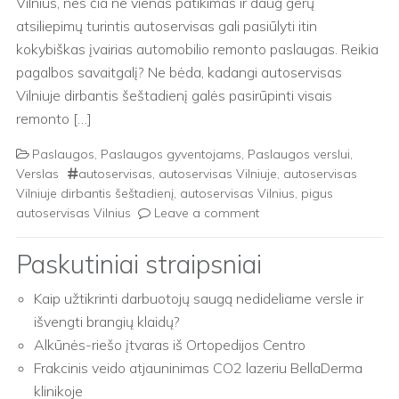
Vilnius, nes čia ne vienas patikimas ir daug gerų
atsiliepimų turintis autoservisas gali pasiūlyti itin
kokybiškas įvairias automobilio remonto paslaugas. Reikia
pagalbos savaitgalį? Ne bėda, kadangi autoservisas
Vilniuje dirbantis šeštadienį galės pasirūpinti visais
remonto […]
Paslaugos
,
Paslaugos gyventojams
,
Paslaugos verslui
,
Verslas
autoservisas
,
autoservisas Vilniuje
,
autoservisas
Vilniuje dirbantis šeštadienį
,
autoservisas Vilnius
,
pigus
autoservisas Vilnius
Leave a comment
Paskutiniai straipsniai
Kaip užtikrinti darbuotojų saugą nedideliame versle ir
išvengti brangių klaidų?
Alkūnės-riešo įtvaras iš Ortopedijos Centro
Frakcinis veido atjauninimas CO2 lazeriu BellaDerma
klinikoje