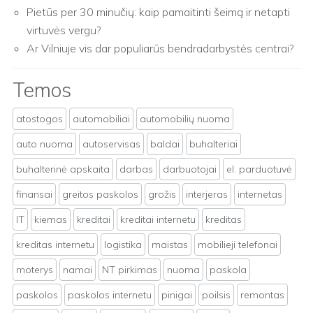
Pietūs per 30 minučių: kaip pamaitinti šeimą ir netapti
virtuvės vergu?
Ar Vilniuje vis dar populiarūs bendradarbystės centrai?
Temos
atostogos
automobiliai
automobilių nuoma
auto nuoma
autoservisas
baldai
buhalteriai
buhalterinė apskaita
darbas
darbuotojai
el. parduotuvė
finansai
greitos paskolos
grožis
interjeras
internetas
IT
kiemas
kreditai
kreditai internetu
kreditas
kreditas internetu
logistika
maistas
mobilieji telefonai
moterys
namai
NT pirkimas
nuoma
paskola
paskolos
paskolos internetu
pinigai
poilsis
remontas