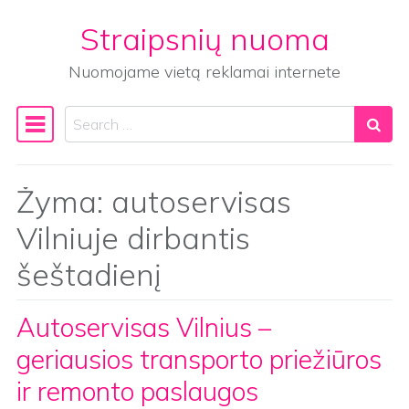
Straipsnių nuoma
Skip to content
Nuomojame vietą reklamai internete
Search
Main Navigation
Žyma:
autoservisas
Vilniuje dirbantis
šeštadienį
Autoservisas Vilnius –
geriausios transporto priežiūros
ir remonto paslaugos