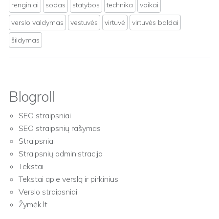
renginiai
sodas
statybos
technika
vaikai
verslo valdymas
vestuvės
virtuvė
virtuvės baldai
šildymas
Blogroll
SEO straipsniai
SEO straipsnių rašymas
Straipsniai
Straipsnių administracija
Tekstai
Tekstai apie verslą ir pirkinius
Verslo straipsniai
Žymėk.lt