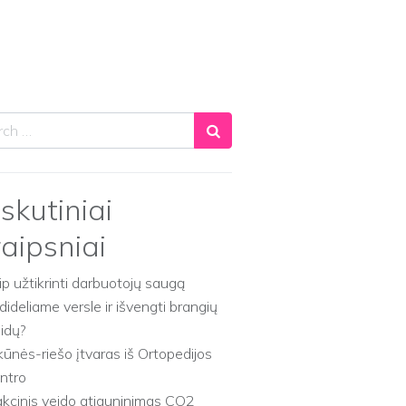
ch
skutiniai
raipsniai
ip užtikrinti darbuotojų saugą
dideliame versle ir išvengti brangių
aidų?
kūnės-riešo įtvaras iš Ortopedijos
ntro
akcinis veido atjauninimas CO2