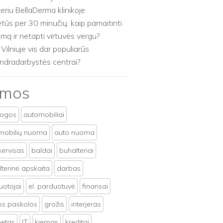
zeriu BellaDerma klinikoje
etūs per 30 minučių: kaip pamaitinti
imą ir netapti virtuvės vergu?
 Vilniuje vis dar populiarūs
ndradarbystės centrai?
emos
togos
automobiliai
mobilių nuoma
auto nuoma
servisas
baldai
buhalteriai
terinė apskaita
darbas
uotojai
el. parduotuvė
finansai
tos paskolos
grožis
interjeras
netas
IT
kiemas
kreditai