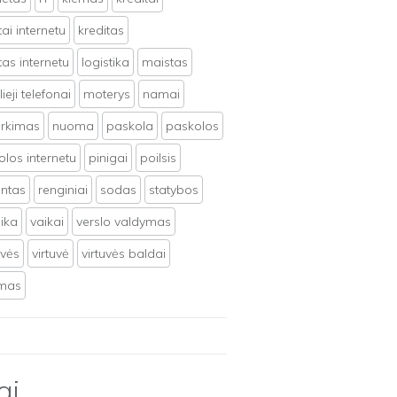
tai internetu
kreditas
tas internetu
logistika
maistas
ieji telefonai
moterys
namai
irkimas
nuoma
paskola
paskolos
los internetu
pinigai
poilsis
ntas
renginiai
sodas
statybos
ika
vaikai
verslo valdymas
uvės
virtuvė
virtuvės baldai
ymas
ai