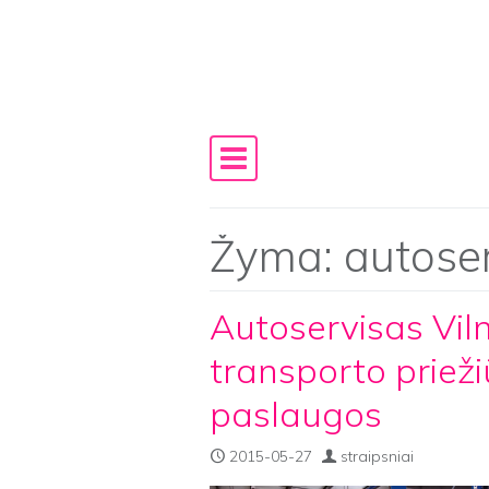
Skip to content
Main Navigation
Žyma:
autoser
Autoservisas Viln
transporto prieži
paslaugos
2015-05-27
straipsniai