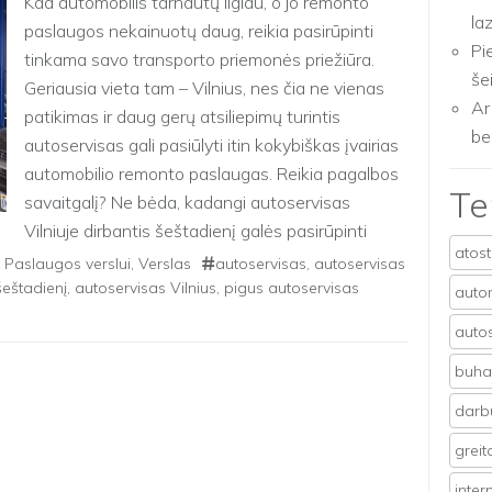
Kad automobilis tarnautų ilgiau, o jo remonto
la
paslaugos nekainuotų daug, reikia pasirūpinti
Pi
tinkama savo transporto priemonės priežiūra.
še
Geriausia vieta tam – Vilnius, nes čia ne vienas
Ar
patikimas ir daug gerų atsiliepimų turintis
be
autoservisas gali pasiūlyti itin kokybiškas įvairias
automobilio remonto paslaugas. Reikia pagalbos
T
savaitgalį? Ne bėda, kadangi autoservisas
Vilniuje dirbantis šeštadienį galės pasirūpinti
atos
visais remonto […]
,
Paslaugos verslui
,
Verslas
autoservisas
,
autoservisas
šeštadienį
,
autoservisas Vilnius
,
pigus autoservisas
auto
auto
buhal
darb
grei
inter