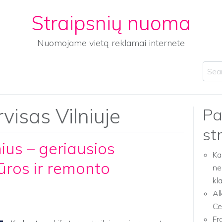
Straipsnių nuoma
Nuomojame vietą reklamai internete
Sear
visas Vilniuje
Pa
st
ius – geriausios
Ka
ūros ir remonto
ne
kl
Al
Ce
Fr