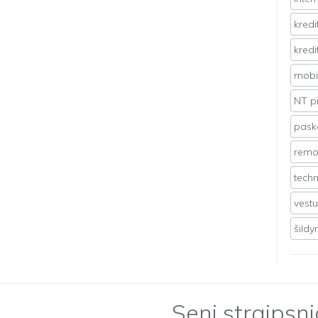
kredi
kredi
mobil
NT p
pasko
remo
techn
vest
šild
Seni straipsni