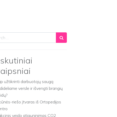
ch
skutiniai
raipsniai
ip užtikrinti darbuotojų saugą
dideliame versle ir išvengti brangių
aidų?
kūnės-riešo įtvaras iš Ortopedijos
ntro
akcinis veido atjauninimas CO2