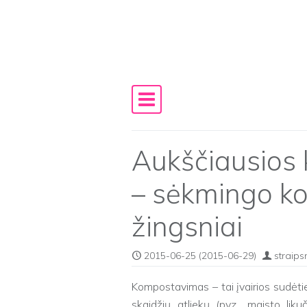
Skip to content
Main Navigation
Aukščiausios
– sėkmingo k
žingsniai
2015-06-25
(2015-06-29)
straips
Kompostavimas – tai įvairios sudėtie
skaidžių atliekų (pvz., maisto likuč