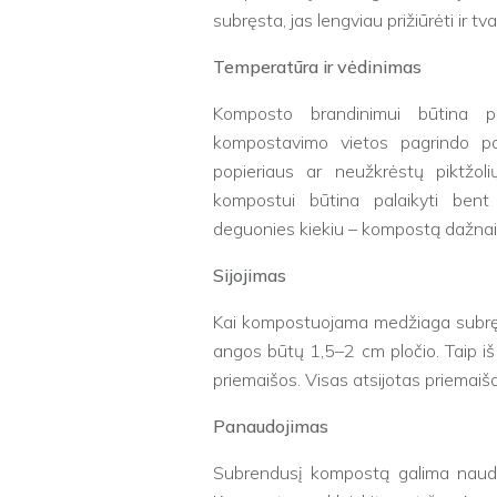
subręsta, jas lengviau prižiūrėti ir tva
Temperatūra ir vėdinimas
Komposto brandinimui būtina p
kompostavimo vietos pagrindo pak
popieriaus ar neužkrėstų piktžo
kompostui būtina palaikyti bent
deguonies kiekiu – kompostą dažnai v
Sijojimas
Kai kompostuojama medžiaga subręsta,
angos būtų 1,5–2 cm pločio. Taip iš 
priemaišos. Visas atsijotas priemaiš
Panaudojimas
Subrendusį kompostą galima naudot