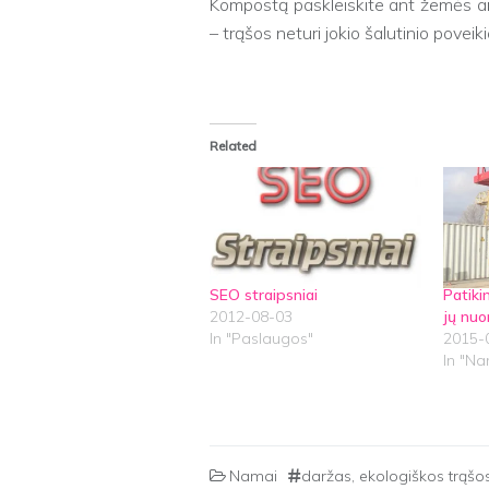
Kompostą paskleiskite ant žemės arb
– trąšos neturi jokio šalutinio poveiki
Related
SEO straipsniai
Patiki
2012-08-03
jų nu
In "Paslaugos"
2015-
In "Na
Namai
daržas
,
ekologiškos trąšo