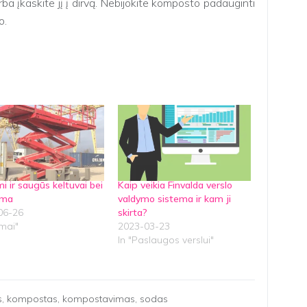
a įkaskite jį į dirvą. Nebijokite komposto padauginti
o.
mi ir saugūs keltuvai bei
Kaip veikia Finvalda verslo
oma
valdymo sistema ir kam ji
06-26
skirta?
mai"
2023-03-23
In "Paslaugos verslui"
s
,
kompostas
,
kompostavimas
,
sodas