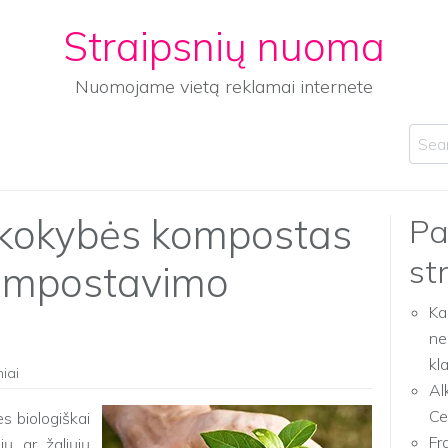
Straipsnių nuoma
Nuomojame vietą reklamai internete
Sear
 kokybės kompostas
Pa
st
ompostavimo
Ka
ne
kl
niai
Al
Ce
s biologiškai
Fr
ių ar žaliųjų