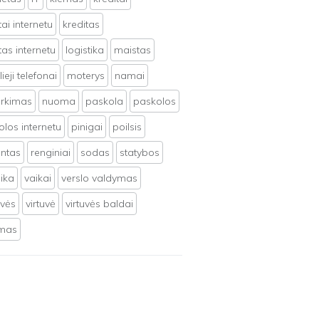
tai internetu
kreditas
tas internetu
logistika
maistas
ieji telefonai
moterys
namai
irkimas
nuoma
paskola
paskolos
los internetu
pinigai
poilsis
ntas
renginiai
sodas
statybos
ika
vaikai
verslo valdymas
uvės
virtuvė
virtuvės baldai
ymas