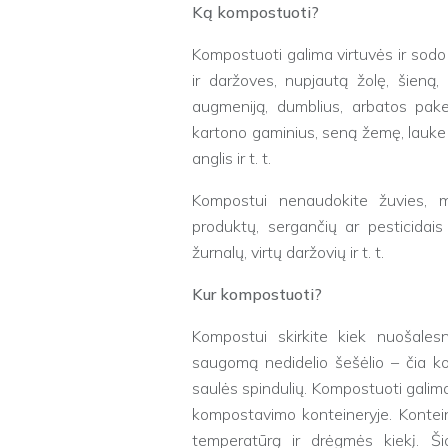
Ką kompostuoti?
Kompostuoti galima virtuvės ir sodo a
ir daržoves, nupjautą žolę, šieną
augmeniją, dumblius, arbatos pakeli
kartono gaminius, seną žemę, lauke a
anglis ir t. t.
Kompostui nenaudokite žuvies, mė
produktų, sergančių ar pesticidais
žurnalų, virtų daržovių ir t. t.
Kur kompostuoti?
Kompostui skirkite kiek nuošalesn
saugomą nedidelio šešėlio – čia k
saulės spindulių. Kompostuoti galim
kompostavimo konteineryje. Konteine
temperatūrą ir drėgmės kiekį. 