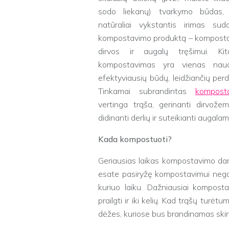
sodo liekanų) tvarkymo būdas,
natūraliai vykstantis irimas sud
kompostavimo produktą – kompost
dirvos ir augalų tręšimui. Kit
kompostavimas yra vienas naudi
efektyviausių būdų, leidžiančių perdi
Tinkamai subrandintas
kompost
vertinga trąša, gerinanti dirvožem
didinanti derlių ir suteikianti augal
Kada kompostuoti?
Geriausias laikas kompostavimo dar
esate pasiryžę kompostavimui negai
kuriuo laiku. Dažniausiai komposta
prailgti ir iki kelių. Kad trąšų turė
dėžes, kuriose bus brandinamas ski