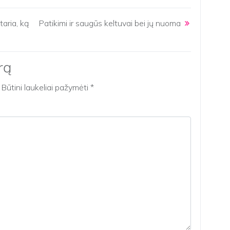
aria, ką
Patikimi ir saugūs keltuvai bei jų nuoma
rą
Būtini laukeliai pažymėti
*