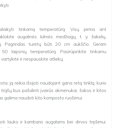
rkyti.
alaikyti tinkamą temperatūrą. Visų pirma ant
lokite augalinės kilmės medžiagų, t. y. šakelių,
lių. Pagrindas turėtų būti 20 cm aukščio. Geram
 50 laipsnių temperatūrą. Pasirūpinkite tinkamu
artykite ir nespauskite atliekų.
 ją reikia išsijoti naudojant gana retą tinklą, kurio
trąšų bus pašalinti įvairūs akmenukai, šakos ir kitos
as galima naudoti kito komposto ruošimui.
i lauko ir kambario augalams bei dirvos tręšimui.