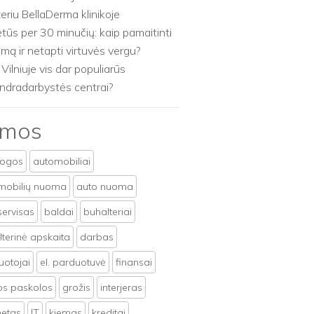
zeriu BellaDerma klinikoje
etūs per 30 minučių: kaip pamaitinti
imą ir netapti virtuvės vergu?
 Vilniuje vis dar populiarūs
ndradarbystės centrai?
emos
togos
automobiliai
mobilių nuoma
auto nuoma
servisas
baldai
buhalteriai
terinė apskaita
darbas
uotojai
el. parduotuvė
finansai
tos paskolos
grožis
interjeras
netas
IT
kiemas
kreditai