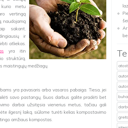
la
 kurio metu
Pi
aro vertingą
še
ą, naudojamą
Ar
aip sakant,
be
ngiausių ir
rbti atliekas.
T
as
yra itin
io struktūrą,
ams maistingųjų medžiagų.
atos
auto
auto
bams yra pavasaris arba vasaros pabaiga. Tiesa, jei
buhal
lėti savo pastangų, šiuos darbus galite pradėti bet
vimo darbai užsitęsia vienerius metus, tačiau gali
darb
tumėte ilgesnį laiką, siūlome turėti kelias kompostavimo
grei
rtingo amžiaus kompostas.
inter