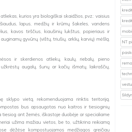
kredi
tliekas, kurios yra biologiškai skaidžios, pvz.: vaisius
kredi
, šiaudus, lapus, medžių ir krūmų šakeles, vandens
us, kavos tirščius, kiaušinių lukštus, popieriaus ir
mobil
uginamų gyvūnų (vištų, triušių, arklių, karvių) mėšlą,
NT p
pasko
sos ir skerdienos atliekų, kaulų, riebalų, pieno
remo
 užkrėstų augalų, šunų ar kačių išmatų, laikraščių,
techn
vest
šild
ę sklypo vietą, rekomenduojama rinktis teritoriją,
ompostas bus apsaugotas nuo kaitros ir tiesioginių
a tiesiog ant žemės, iškastoje duobėje ar specialiame
riai užima mažiau vietos, be to, užtikrina reikiamą
Šiose dėžėse kompostuojamos medžiagos greičiau