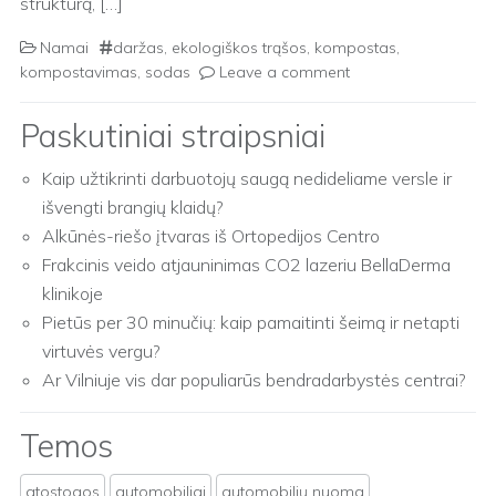
struktūrą, […]
Namai
daržas
,
ekologiškos trąšos
,
kompostas
,
kompostavimas
,
sodas
Leave a comment
Paskutiniai straipsniai
Kaip užtikrinti darbuotojų saugą nedideliame versle ir
išvengti brangių klaidų?
Alkūnės-riešo įtvaras iš Ortopedijos Centro
Frakcinis veido atjauninimas CO2 lazeriu BellaDerma
klinikoje
Pietūs per 30 minučių: kaip pamaitinti šeimą ir netapti
virtuvės vergu?
Ar Vilniuje vis dar populiarūs bendradarbystės centrai?
Temos
atostogos
automobiliai
automobilių nuoma