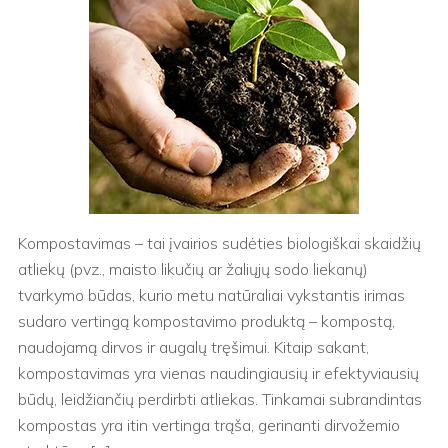
Kompostavimas – tai įvairios sudėties biologiškai skaidžių
atliekų (pvz., maisto likučių ar žaliųjų sodo liekanų)
tvarkymo būdas, kurio metu natūraliai vykstantis irimas
sudaro vertingą kompostavimo produktą – kompostą,
naudojamą dirvos ir augalų tręšimui. Kitaip sakant,
kompostavimas yra vienas naudingiausių ir efektyviausių
būdų, leidžiančių perdirbti atliekas. Tinkamai subrandintas
kompostas yra itin vertinga trąša, gerinanti dirvožemio