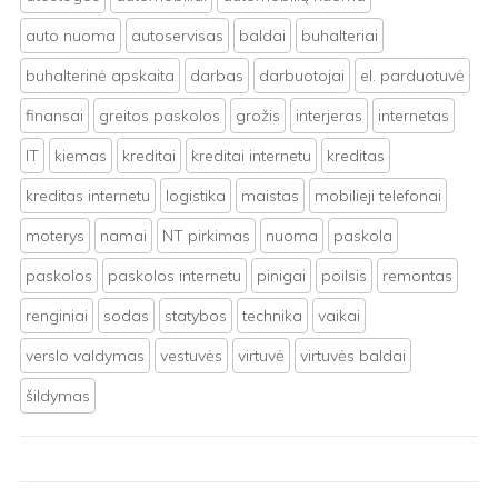
auto nuoma
autoservisas
baldai
buhalteriai
buhalterinė apskaita
darbas
darbuotojai
el. parduotuvė
finansai
greitos paskolos
grožis
interjeras
internetas
IT
kiemas
kreditai
kreditai internetu
kreditas
kreditas internetu
logistika
maistas
mobilieji telefonai
moterys
namai
NT pirkimas
nuoma
paskola
paskolos
paskolos internetu
pinigai
poilsis
remontas
renginiai
sodas
statybos
technika
vaikai
verslo valdymas
vestuvės
virtuvė
virtuvės baldai
šildymas