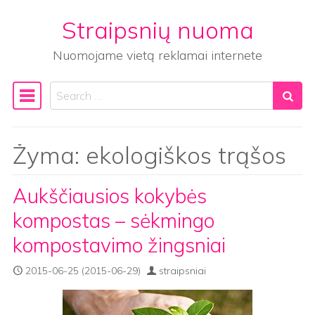
Straipsnių nuoma
Skip to content
Nuomojame vietą reklamai internete
Search
Main Navigation
Žyma:
ekologiškos trąšos
Aukščiausios kokybės
kompostas – sėkmingo
kompostavimo žingsniai
2015-06-25
(2015-06-29)
straipsniai