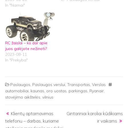
In "Namai"
RC žaislai – ko dar apie
juos galėjote nežinoti?
2023-08-11
In "Prekyba"
Paslaugos
,
Paslaugos verslui
,
Transportas
,
Verslas
automobiliai
,
kaunas
,
oro uostas
,
parkingas
,
Ryanair
,
stovėjimo aikštelės
,
vilnius
Post navigation
Klientų aptarnavimas
Gintariniai karoliai kūdikiams
telefonu – darbas, kuriame
ir vaikams