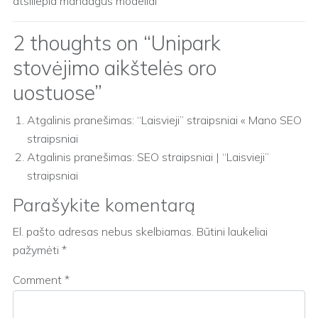
atsiliepia mandagūs modeliai
2 thoughts on “
Unipark
stovėjimo aikštelės oro
uostuose
”
Atgalinis pranešimas: “Laisvieji” straipsniai « Mano SEO
straipsniai
Atgalinis pranešimas:
SEO straipsniai | “Laisvieji”
straipsniai
Parašykite komentarą
El. pašto adresas nebus skelbiamas.
Būtini laukeliai
pažymėti
*
Comment
*