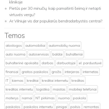
klinikoje
Pietūs per 30 minučių: kaip pamaitinti šeimą ir netapti
virtuvės vergu?
Ar Vilniuje vis dar populiarūs bendradarbystės centrai?
Temos
atostogos
automobiliai
automobilių nuoma
auto nuoma
autoservisas
baldai
buhalteriai
buhalterinė apskaita
darbas
darbuotojai
el. parduotuvė
finansai
greitos paskolos
grožis
interjeras
internetas
IT
kiemas
kreditai
kreditai internetu
kreditas
kreditas internetu
logistika
maistas
mobilieji telefonai
moterys
namai
NT pirkimas
nuoma
paskola
paskolos
paskolos internetu
pinigai
poilsis
remontas