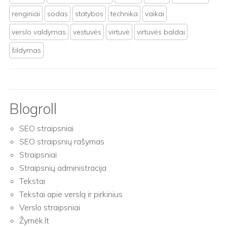
renginiai
sodas
statybos
technika
vaikai
verslo valdymas
vestuvės
virtuvė
virtuvės baldai
šildymas
Blogroll
SEO straipsniai
SEO straipsnių rašymas
Straipsniai
Straipsnių administracija
Tekstai
Tekstai apie verslą ir pirkinius
Verslo straipsniai
Žymėk.lt