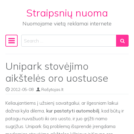
Straipsnių nuoma
Skip to content
Nuomojame vietą reklamai internete
Search
Main Navigation
Unipark stovėjimo
aikštelės oro uostuose
2012-05-08
Rašytojas.lt
Keliaujantiems į užsienį savaitgaliui, ar ilgesniam laikui
dažnai kyla dilema,
kur pastatyti automobilį
, kad būtų ir
patogu nuvažiuoti iki oro uosto, ir juo grįžti namo
sugrįžus. Unipark šią problemą išsprendė įrengdama