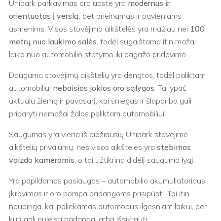
Unipark parkavimas oro uoste yra
modernus ir
orientuotas į verslą
, bet prieinamas ir pavieniams
asmenims. Visos stovėjimo aikštelės yra mažiau nei
100
metrų nuo laukimo salės
, todėl sugaištama itin mažai
laiko nuo automobilio statymo iki bagažo pridavimo.
Dauguma stovėjimų aikštelių yra dengtos, todėl paliktam
automobiliui
nebaisios jokios oro sąlygos
. Tai ypač
aktualu žiemą ir pavasarį, kai sniegas ir šlapdriba gali
pridaryti nemažai žalos paliktam automobiliui.
Saugumas yra viena iš didžiausių Unipark stovėjimo
aikštelių privalumų, nes visos aikštelės yra
stebimos
vaizdo kameromis
, o tai užtikrina didelį saugumo lygį.
Yra papildomos paslaugos – automobilio akumuliatoriaus
įkrovimas ir oro pompa padangoms prisipūsti. Tai itin
naudinga, kai paliekamas automobilis ilgesniam laikui, per
kurį gali nuleisti padangą, arba išsikrauti