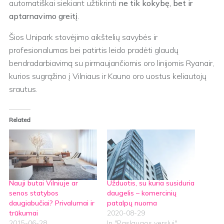
automatiškai siekiant užtikrinti
ne tik kokybę, bet ir
aptarnavimo greitį
.
Šios Unipark stovėjimo aikštelių savybės ir
profesionalumas bei patirtis leido pradėti glaudų
bendradarbiavimą su pirmaujančiomis oro linijomis Ryanair,
kurios sugrąžino į Vilniaus ir Kauno oro uostus keliautojų
srautus.
Related
Nauji butai Vilniuje ar
Užduotis, su kuria susiduria
senos statybos
daugelis – komercinių
daugiabučiai? Privalumai ir
patalpų nuoma
trūkumai
2020-08-29
2015-06-28
In "Paslaugos verslui"