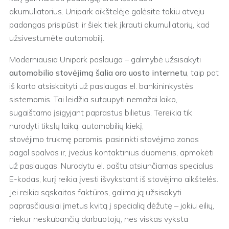
akumuliatorius. Unipark aikštelėje galėsite tokiu atveju
padangas prisipūsti ir šiek tiek įkrauti akumuliatorių, kad
užsivestumėte automobilį.
Moderniausia Unipark paslauga – galimybė užsisakyti
automobilio stovėjimą šalia oro uosto internetu
, taip pat
iš karto atsiskaityti už paslaugas el. bankininkystės
sistemomis. Tai leidžia sutaupyti nemažai laiko,
sugaištamo įsigyjant paprastus bilietus. Tereikia tik
nurodyti tikslų laiką, automobilių kiekį,
stovėjimo trukmę paromis, pasirinkti stovėjimo zonas
pagal spalvas ir, įvedus kontaktinius duomenis, apmokėti
už paslaugas. Nurodytu el. paštu atsiunčiamas specialus
E-kodas, kurį reikia įvesti išvykstant iš stovėjimo aikštelės.
Jei reikia sąskaitos faktūros, galima ją užsisakyti
paprasčiausiai įmetus kvitą į specialią dėžutę – jokiu eilių,
niekur neskubančių darbuotojų, nes viskas vyksta