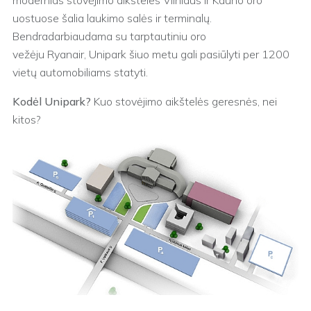
modernias stovėjimo aikšteles Vilniaus ir Kauno oro
uostuose šalia laukimo salės ir terminalų.
Bendradarbiaudama su tarptautiniu oro
vežėju Ryanair, Unipark šiuo metu gali pasiūlyti per 1200
vietų automobiliams statyti.
Kodėl
Unipark
?
Kuo stovėjimo aikštelės geresnės, nei
kitos?