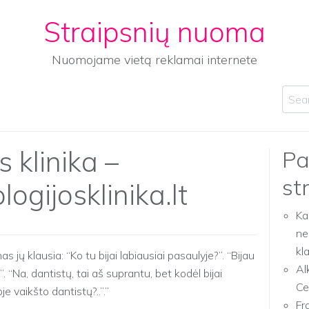
Straipsnių nuoma
Nuomojame vietą reklamai internete
Sear
 klinika –
Pa
st
gijosklinika.lt
Ka
ne
kl
 jų klausia: “Ko tu bijai labiausiai pasaulyje?”. “Bijau
Al
”. “Na, dantistų, tai aš suprantu, bet kodėl bijai
Ce
je vaikšto dantistų?..”.
Fr