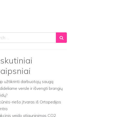
ch
skutiniai
raipsniai
ip užtikrinti darbuotojų saugą
dideliame versle ir išvengti brangių
aidų?
kūnės-riešo įtvaras iš Ortopedijos
ntro
akcinis veido atjauninimas CO2