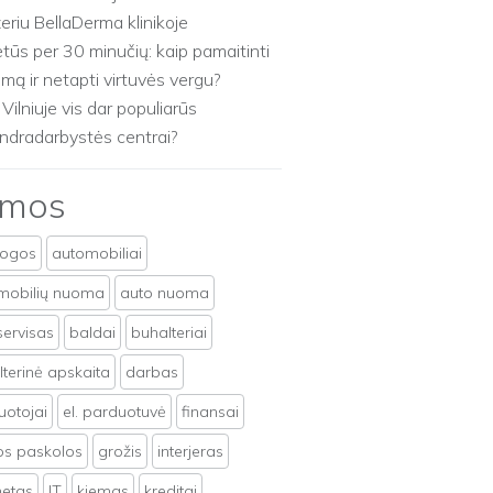
zeriu BellaDerma klinikoje
etūs per 30 minučių: kaip pamaitinti
imą ir netapti virtuvės vergu?
 Vilniuje vis dar populiarūs
ndradarbystės centrai?
emos
togos
automobiliai
mobilių nuoma
auto nuoma
servisas
baldai
buhalteriai
terinė apskaita
darbas
uotojai
el. parduotuvė
finansai
tos paskolos
grožis
interjeras
netas
IT
kiemas
kreditai