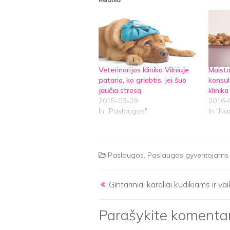
Veterinarijos klinika Vilniuje
Maisto
pataria, ko griebtis, jei šuo
konsul
jaučia stresą
klinika
2015-09-29
2016-
In "Paslaugos"
In "Na
Paslaugos
,
Paslaugos gyventojams
Post navigation
Gintariniai karoliai kūdikiams ir v
Parašykite komenta