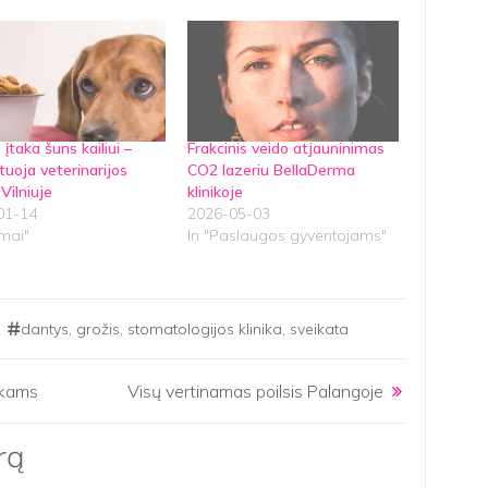
 įtaka šuns kailiui –
Frakcinis veido atjauninimas
tuoja veterinarijos
CO2 lazeriu BellaDerma
 Vilniuje
klinikoje
01-14
2026-05-03
mai"
In "Paslaugos gyventojams"
dantys
,
grožis
,
stomatologijos klinika
,
sveikata
aikams
Visų vertinamas poilsis Palangoje
rą