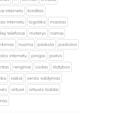
tai internetu
kreditas
tas internetu
logistika
maistas
ieji telefonai
moterys
namai
irkimas
nuoma
paskola
paskolos
los internetu
pinigai
poilsis
ntas
renginiai
sodas
statybos
ika
vaikai
verslo valdymas
uvės
virtuvė
virtuvės baldai
ymas