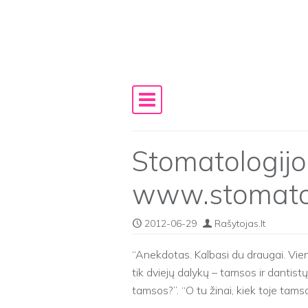
Skip to content
Main Navigation
Stomatologijos
www.stomatolo
2012-06-29
Rašytojas.lt
Anekdotas. Kalbasi du draugai. Vienas
tik dviejų dalykų – tamsos ir dantistų
tamsos?”. “O tu žinai, kiek toje tamso