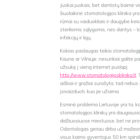
Juokai juokais, bet dantistų baimė vis
šiuolaikinė stomatologijos klinika yra
rūmai su vaiduokliais ir daugybe keist
steriliomis sąlygomis, nes dantys – lab
infekcijų ir ligų.
Kokias paslaugas teikia stomatologij
Kaune ar Vilniuje, nesunkiai galite pa
užsukę į vieną internet puslapį
http://www.stomatologijosklinika.lt
.
aiškiai ir gražiai surašyta, tad nebu
įsivaizduoti, kuo jie užsiima.
Esminė problema Lietuvoje yra ta, k
stomatologijos klinikų yra daugiausia
didžiuosiuose miestuose, bet ne prov
Odontologas geriau dirba už mažesnį
visus kaimo gyventojus 50 km spinduliu