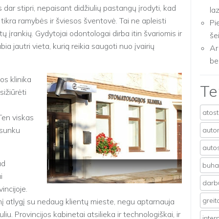
 dar stipri, nepaisant didžiulių pastangų įrodyti, kad
la
 tikra ramybės ir šviesos šventovė. Tai ne apleisti
Pi
ų įrankių. Gydytojai odontologai dirba itin švariomis ir
še
ia jautri vieta, kurią reikia saugoti nuo įvairių
Ar
be
os klinika
T
sižiūrėti
atos
 Ten viskas
s sunku
auto
auto
ad
buhal
i
darb
incijoje.
grei
 atlygį su nedaug klientų mieste, negu aptarnauja
. Provincijos kabinetai atsilieka ir technologiškai, ir
inter