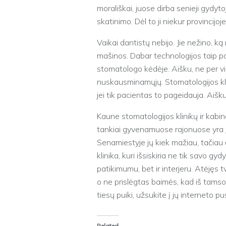
morališkai, juose dirba senieji gydyto
skatinimo. Dėl to ji niekur provincijoj
Vaikai dantistų nebijo. Jie nežino, ką 
mašinos. Dabar technologijos taip pa
stomatologo kėdėje. Aišku, ne per vis
nuskausminamųjų. Stomatologijos kl
jei tik pacientas to pageidauja. Aišk
Kaune stomatologijos klinikų ir kabi
tankiai gyvenamuose rajonuose yra įs
Senamiestyje jų kiek mažiau, tačiau
klinika, kuri išsiskiria ne tik savo g
patikimumu, bet ir interjeru. Atėjęs tv
o ne prislėgtas baimės, kad iš tamsos 
tiesų puiki, užsukite į jų interneto p
Related