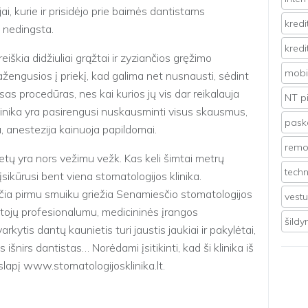
jai, kurie ir prisidėjo prie baimės dantistams
kredi
e nedingsta.
kredi
reiškia didžiuliai grąžtai ir zyziančios gręžimo
mobil
žengusios į priekį, kad galima net nusnausti, sėdint
as procedūras, nes kai kurios jų vis dar reikalauja
NT p
inika yra pasirengusi nuskausminti visus skausmus,
pasko
u, anestezija kainuoja papildomai.
remo
netų yra nors vežimu vežk. Kas keli šimtai metrų
techn
ikūrusi bent viena stomatologijos klinika.
 čia pirmu smuiku griežia Senamiesčio stomatologijos
vest
ydytojų profesionalumu, medicininės įrangos
šild
arkytis dantų kaunietis turi jaustis jaukiai ir pakylėtai,
išnirs dantistas… Norėdami įsitikinti, kad ši klinika iš
uslapį www.stomatologijosklinika.lt.