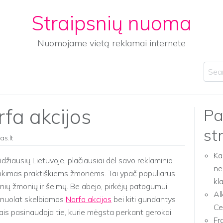
Straipsnių nuoma
Nuomojame vietą reklamai internete
Sear
rfa akcijos
Pa
st
as.lt
Ka
džiausių Lietuvoje, plačiausiai dėl savo reklaminio
ne
inkimas praktiškiems žmonėms. Tai ypač populiarus
kl
nių žmonių ir šeimų. Be abejo, pirkėjų patogumui
Al
e nuolat skelbiamos
Norfa akcijos
bei kiti gundantys
Ce
r jais pasinaudoja tie, kurie mėgsta perkant gerokai
Fr