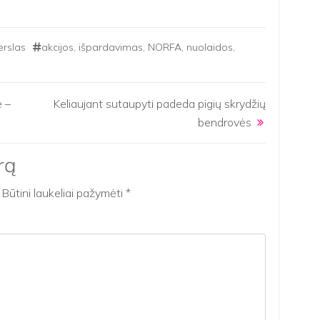
erslas
akcijos
,
išpardavimas
,
NORFA
,
nuolaidos
,
e –
Keliaujant sutaupyti padeda pigių skrydžių
bendrovės
rą
Būtini laukeliai pažymėti
*