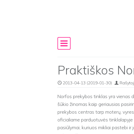
Skip to content
Main Navigation
Praktiškos No
2013-04-13
(2019-01-30)
Rašytoj
Norfos prekybos tinklas yra vienas di
šūkio žinomas kaip geriausias pasir
prekybos centras tarp moterų, vyres
oficialiame parduotuvės tinklalapyj
pasiūlymai, kuriuos mikliai pastebi i