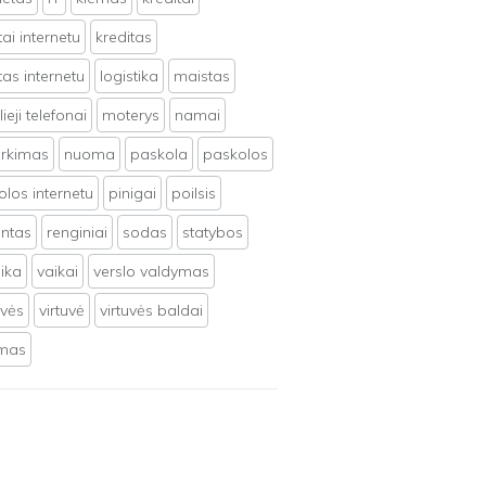
tai internetu
kreditas
tas internetu
logistika
maistas
ieji telefonai
moterys
namai
irkimas
nuoma
paskola
paskolos
los internetu
pinigai
poilsis
ntas
renginiai
sodas
statybos
ika
vaikai
verslo valdymas
uvės
virtuvė
virtuvės baldai
ymas