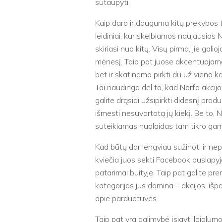
sutaupyti.
Kaip daro ir dauguma kitų prekybos ti
leidiniai, kur skelbiamos naujausios N
skiriasi nuo kitų. Visų pirma, jie galio
mėnesį. Taip pat juose akcentuojama 
bet ir skatinama pirkti du už vieno 
Tai naudinga dėl to, kad Norfa akcij
galite drąsiai užsipirkti didesnį pro
išmesti nesuvartotą jų kiekį. Be to, N
suteikiamas nuolaidas tam tikro gamin
Kad būtų dar lengviau sužinoti ir ne
kviečia juos sekti Facebook puslapyje,
patarimai buityje. Taip pat galite pr
kategorijos jus domina – akcijos, išpar
apie parduotuves.
Taip pat yra galimybė įsigyti lojalumo