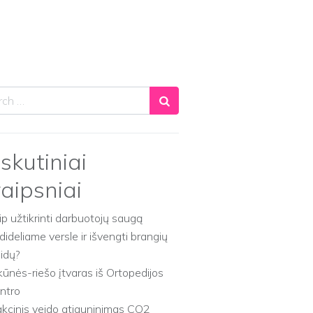
ch
skutiniai
raipsniai
ip užtikrinti darbuotojų saugą
dideliame versle ir išvengti brangių
aidų?
kūnės-riešo įtvaras iš Ortopedijos
ntro
akcinis veido atjauninimas CO2