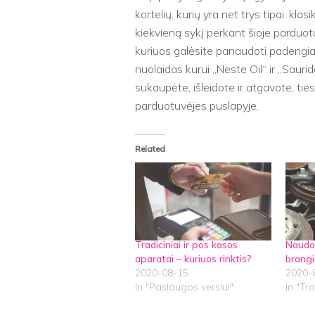
kortelių, kurių yra net trys tipai: klas
kiekvieną sykį perkant šioje parduotu
kuriuos galėsite panaudoti padengiant
nuolaidas kurui „Neste Oil“ ir „Saurid
sukaupėte, išleidote ir atgavote, tie
parduotuvėjes puslapyje.
Related
Tradiciniai ir pos kasos
Naudo
aparatai – kuriuos rinktis?
brang
2020-08-15
2020-
In "Paslaugos verslui"
In "Tr