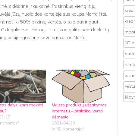
ikinė, sidabrinė ir auksinė. Pasirinkus vieną iš jų,
kredi
vėje jūsų nuolaidos kortelėje susikaups Norfa litai,
kredi
 net iki 50% pirkinių vertės, o taip pat ir gauti
a“ degalinėse. Patogu ir tai, kad galite sekti kiek litų
mobil
siog prisijungus prie savo sąskaitos Norfa
NT p
pasko
remo
techn
vest
šild
tos dalys: kam mokėti
Maisto produktų užsakymas
iau?
internetu – praktika, verta
03-17
dėmesio
ansportas"
2021-04-29
In "El. komercija"