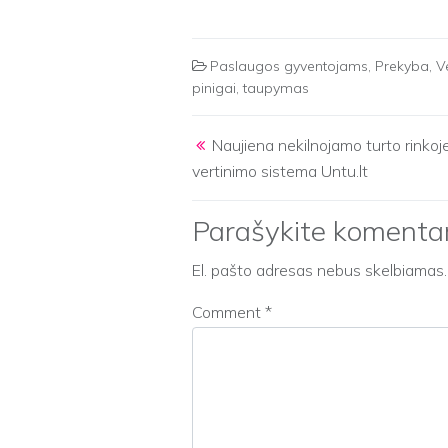
Paslaugos gyventojams
,
Prekyba
,
V
pinigai
,
taupymas
Post navigation
Naujiena nekilnojamo turto rinkoj
vertinimo sistema Untu.lt
Parašykite komenta
El. pašto adresas nebus skelbiamas.
Comment
*