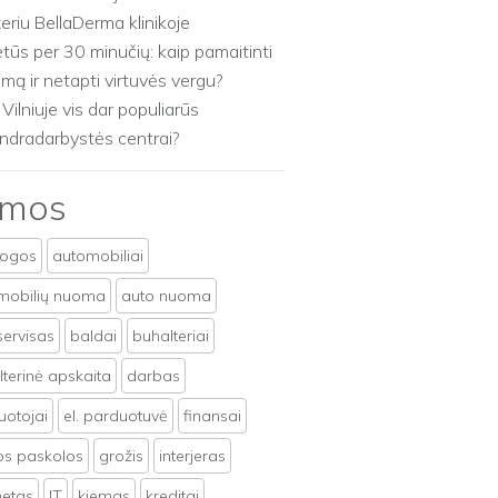
zeriu BellaDerma klinikoje
etūs per 30 minučių: kaip pamaitinti
imą ir netapti virtuvės vergu?
 Vilniuje vis dar populiarūs
ndradarbystės centrai?
emos
togos
automobiliai
mobilių nuoma
auto nuoma
servisas
baldai
buhalteriai
terinė apskaita
darbas
uotojai
el. parduotuvė
finansai
tos paskolos
grožis
interjeras
netas
IT
kiemas
kreditai