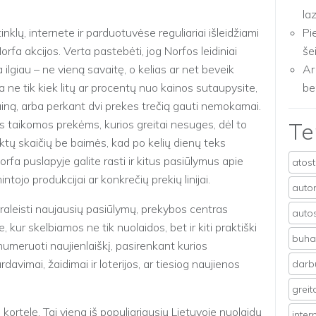
la
nklų, internete ir parduotuvėse reguliariai išleidžiami
Pi
orfa akcijos. Verta pastebėti, jog Norfos leidiniai
še
ja ilgiau – ne vieną savaitę, o kelias ar net beveik
Ar
ne tik kiek litų ar procentų nuo kainos sutaupysite,
be
kainą, arba perkant dvi prekes trečią gauti nemokamai.
os taikomos prekėms, kurios greitai nesuges, dėl to
T
duktų skaičių be baimės, kad po kelių dienų teks
orfa puslapyje galite rasti ir kitus pasiūlymus apie
atos
tojo produkcijai ar konkrečių prekių linijai.
auto
praleisti naujausių pasiūlymų, prekybos centras
auto
 kur skelbiamos ne tik nuolaidos, bet ir kiti praktiški
buhal
enumeruoti naujienlaiškį, pasirenkant kurios
davimai, žaidimai ir loterijos, ar tiesiog naujienos
darb
grei
 kortelę. Tai viena iš populiariausių Lietuvoje nuolaidų
inter