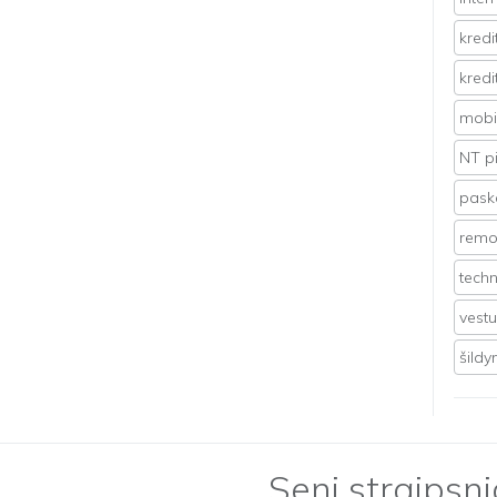
kredi
kredi
mobil
NT p
pasko
remo
techn
vest
šild
Seni straipsni