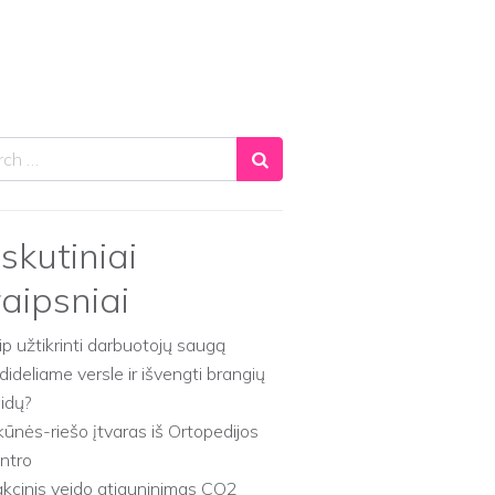
ch
skutiniai
raipsniai
ip užtikrinti darbuotojų saugą
dideliame versle ir išvengti brangių
aidų?
kūnės-riešo įtvaras iš Ortopedijos
ntro
akcinis veido atjauninimas CO2