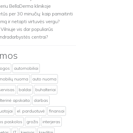
zeriu BellaDerma klinikoje
etūs per 30 minučių: kaip pamaitinti
imą ir netapti virtuvės vergu?
 Vilniuje vis dar populiarūs
ndradarbystės centrai?
emos
togos
automobiliai
mobilių nuoma
auto nuoma
servisas
baldai
buhalteriai
terinė apskaita
darbas
uotojai
el. parduotuvė
finansai
tos paskolos
grožis
interjeras
netas
IT
kiemas
kreditai