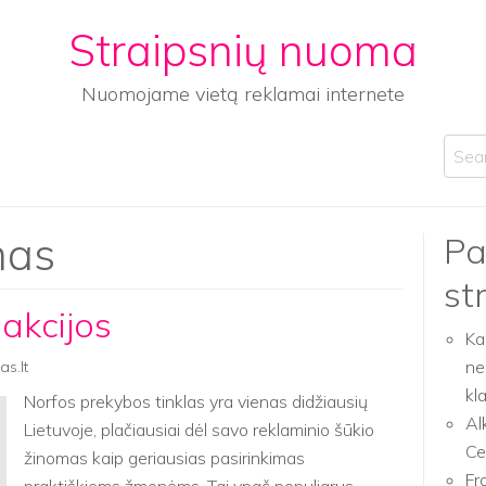
Straipsnių nuoma
Nuomojame vietą reklamai internete
Sear
mas
Pa
st
akcijos
Ka
ne
as.lt
kl
Norfos prekybos tinklas yra vienas didžiausių
Al
Lietuvoje, plačiausiai dėl savo reklaminio šūkio
Ce
žinomas kaip geriausias pasirinkimas
Fr