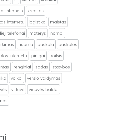
tai internetu
kreditas
tas internetu
logistika
maistas
ieji telefonai
moterys
namai
irkimas
nuoma
paskola
paskolos
los internetu
pinigai
poilsis
ntas
renginiai
sodas
statybos
ika
vaikai
verslo valdymas
uvės
virtuvė
virtuvės baldai
ymas
ai