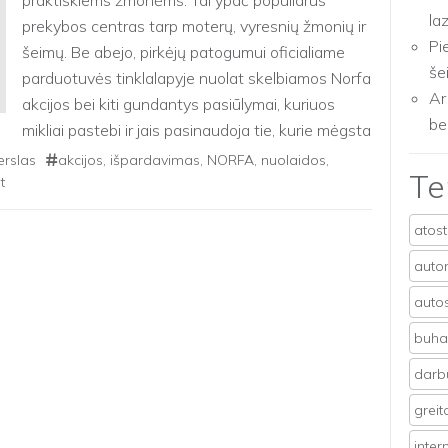
praktiškiems žmonėms. Tai ypač populiarus
la
prekybos centras tarp moterų, vyresnių žmonių ir
Pi
šeimų. Be abejo, pirkėjų patogumui oficialiame
še
parduotuvės tinklalapyje nuolat skelbiamos Norfa
Ar
akcijos bei kiti gundantys pasiūlymai, kuriuos
be
mikliai pastebi ir jais pasinaudoja tie, kurie mėgsta
perkant gerokai […]
erslas
akcijos
,
išpardavimas
,
NORFA
,
nuolaidos
,
T
t
atos
auto
auto
buhal
darb
grei
inter