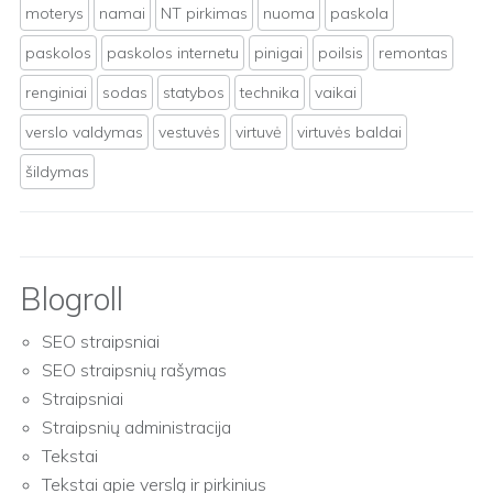
moterys
namai
NT pirkimas
nuoma
paskola
paskolos
paskolos internetu
pinigai
poilsis
remontas
renginiai
sodas
statybos
technika
vaikai
verslo valdymas
vestuvės
virtuvė
virtuvės baldai
šildymas
Blogroll
SEO straipsniai
SEO straipsnių rašymas
Straipsniai
Straipsnių administracija
Tekstai
Tekstai apie verslą ir pirkinius