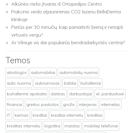
Alkūnės-riešo įtvaras iš Ortopedijos Centro
Frakcinis veido atjauninimas CO2 lazeriu BellaDerma
klinikoje
Pietūs per 30 minučių: kaip pamaitinti šeimą ir netapti
virtuvės vergu?
Ar Vilniuje vis dar populiarūs bendradarbystės centrai?
Temos
atostogos
automobiliai
automobilių nuoma
auto nuoma
autoservisas
baldai
buhalteriai
buhalterinė apskaita
darbas
darbuotojai
el. parduotuvė
finansai
greitos paskolos
grožis
interjeras
internetas
IT
kiemas
kreditai
kreditai internetu
kreditas
kreditas internetu
logistika
maistas
mobilieji telefonai