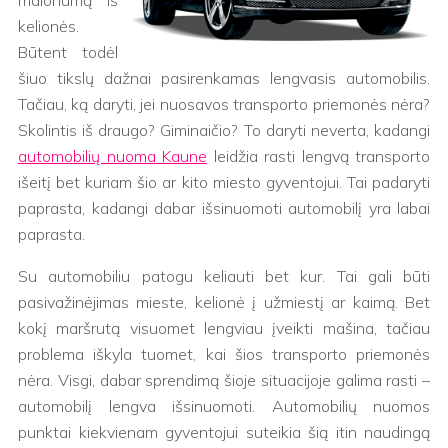
malonumą iš
kelionės.
Būtent todėl
šiuo tikslų dažnai pasirenkamas lengvasis automobilis.
Tačiau, ką daryti, jei nuosavos transporto priemonės nėra?
Skolintis iš draugo? Giminaičio? To daryti neverta, kadangi
automobilių nuoma Kaune
leidžia rasti lengvą transporto
išeitį bet kuriam šio ar kito miesto gyventojui. Tai padaryti
paprasta, kadangi dabar išsinuomoti automobilį yra labai
paprasta.
Su automobiliu patogu keliauti bet kur. Tai gali būti
pasivažinėjimas mieste, kelionė į užmiestį ar kaimą. Bet
kokį maršrutą visuomet lengviau įveikti mašina, tačiau
problema iškyla tuomet, kai šios transporto priemonės
nėra. Visgi, dabar sprendimą šioje situacijoje galima rasti –
automobilį lengva išsinuomoti. Automobilių nuomos
punktai kiekvienam gyventojui suteikia šią itin naudingą