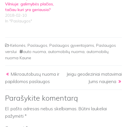
Vilniuje: galimybės plačios,
tačiau kuri yra geriausia?
2018-02-10
In "Paslaugos"
Kelionės
,
Paslaugos
,
Paslaugos gyventojams
,
Paslaugos
verslui
auto nuoma
,
automobilių nuoma
,
automobilių
nuoma Kaune
Post navigation
Mikroautobusų nuoma ir
Jeigu geodeziniai matavimai
papildomos paslaugos
Jums naujiena
Parašykite komentarą
El. pašto adresas nebus skelbiamas.
Būtini laukeliai
pažymėti
*