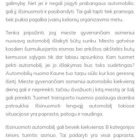
galimybę. Net jei ir negali įsigyti prabangaus automobilio,
gali jį išsinuomoti ir pasibandyti. Tai gali tapti tiek pramoga,
tiek puikia pagalba įvairių kelionių organizavimo metu.
Tenka pripažinti, jog mieste gyvenančiam asmeniui
nuosavą automobilį išlaikyti būtų sunku. Miesto gatvėse
kasdien šurmuliuojantis eismas bei ankštos aikštelės butų
kiemuose sąlygas tik dar labiau apsunkina. Kam tuomet
pirkti automobilį, jei jo išlaikymas bus toks sudėtingas?
Automobilių nuoma Kaune tuo tarpu siūlo kur kas geresnę
išeitį. Mieste gyvenančiam asmeniui automobilio kiekvieną
dieną gali ir neprireikti, tačiau išvažiuoti į kitą miestą ar šalį
gali prireikti. Tuomet transporto nuomos paslauga skamba
patraukliai. Išsinuomoti lengvąjį automobilį tokiose
situacijose yra paprasta, patogu ir naudinga.
Išsinuomoti automobilį gali beveik kiekvienas B kategorijos
teises turintis asmuo. Tai padaryti yra visai paprasta,