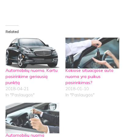
Related
Automobilių nuoma. Kartu
Kokiose situacijose auto
pasirinkime geriausią
nuoma yra puikus
punktą
pasirinkimas?
2018-04-21
2018-01-10
In "Paslaugos"
In "Paslaugos"
Automobilių nuoma