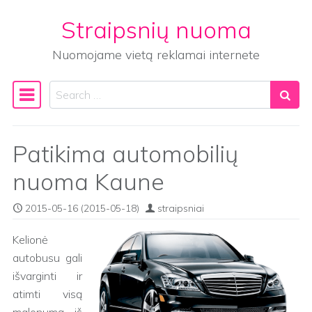
Straipsnių nuoma
Skip to content
Nuomojame vietą reklamai internete
Search
Main Navigation
Patikima automobilių
nuoma Kaune
2015-05-16
(2015-05-18)
straipsniai
Kelionė
autobusu gali
išvarginti ir
atimti visą