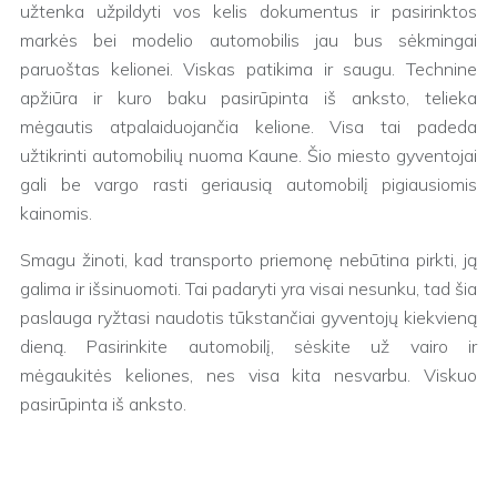
užtenka užpildyti vos kelis dokumentus ir pasirinktos
markės bei modelio automobilis jau bus sėkmingai
paruoštas kelionei. Viskas patikima ir saugu. Technine
apžiūra ir kuro baku pasirūpinta iš anksto, telieka
mėgautis atpalaiduojančia kelione. Visa tai padeda
užtikrinti automobilių nuoma Kaune. Šio miesto gyventojai
gali be vargo rasti geriausią automobilį pigiausiomis
kainomis.
Smagu žinoti, kad transporto priemonę nebūtina pirkti, ją
galima ir išsinuomoti. Tai padaryti yra visai nesunku, tad šia
paslauga ryžtasi naudotis tūkstančiai gyventojų kiekvieną
dieną. Pasirinkite automobilį, sėskite už vairo ir
mėgaukitės keliones, nes visa kita nesvarbu. Viskuo
pasirūpinta iš anksto.