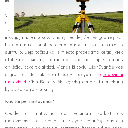
lie
tu
vi
ų
tik
ir svajoja apie nuosavą būstą, nedidelį žemės gabalėlį, kur
būtų galima atsipūsti po dienos darbų, atitrūkti nuo miesto
šurmulio. Deja, tačiau kai iš miesto pradedama keltis į kiek
atokesnes vietas, prasideda rūpesčiai, apie kuriuos
ankščiau teko tik girdėti. Vienas iš tokių, užgriūvančių vos
įsigijus ar dar tik norint įsigyti sklypą –
geodeziniai
matavimai
. Vien išgirdus šią sąvoką daugeliui naujakurių
kyla visa sauja klausimų.
Kas tai per matavimai?
Geodeziniai matavimai dar vadinami kadastriniais
matavimais. Tai žemės ir sklype esančių pastatų