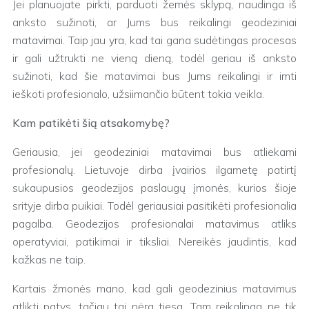
Jei planuojate pirkti, parduoti žemės sklypą, naudinga iš
anksto sužinoti, ar Jums bus reikalingi geodeziniai
matavimai. Taip jau yra, kad tai gana sudėtingas procesas
ir gali užtrukti ne vieną dieną, todėl geriau iš anksto
sužinoti, kad šie matavimai bus Jums reikalingi ir imti
ieškoti profesionalo, užsiimančio būtent tokia veikla.
Kam patikėti šią atsakomybę?
Geriausia, jei geodeziniai matavimai bus atliekami
profesionalų. Lietuvoje dirba įvairios ilgametę patirtį
sukaupusios geodezijos paslaugų įmonės, kurios šioje
srityje dirba puikiai. Todėl geriausiai pasitikėti profesionalia
pagalba. Geodezijos profesionalai matavimus atliks
operatyviai, patikimai ir tiksliai. Nereikės jaudintis, kad
kažkas ne taip.
Kartais žmonės mano, kad gali geodezinius matavimus
atlikti patys, tačiau tai nėra tiesa. Tam reikalinga ne tik