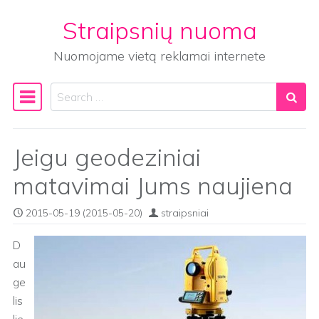
Straipsnių nuoma
Skip to content
Nuomojame vietą reklamai internete
Search
Main Navigation
Jeigu geodeziniai
matavimai Jums naujiena
2015-05-19
(2015-05-20)
straipsniai
D
au
ge
lis