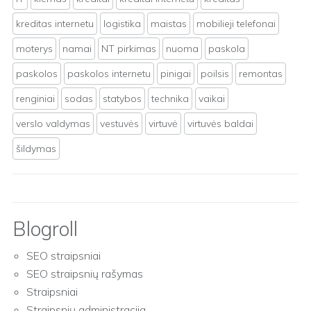
kreditas internetu
logistika
maistas
mobilieji telefonai
moterys
namai
NT pirkimas
nuoma
paskola
paskolos
paskolos internetu
pinigai
poilsis
remontas
renginiai
sodas
statybos
technika
vaikai
verslo valdymas
vestuvės
virtuvė
virtuvės baldai
šildymas
Blogroll
SEO straipsniai
SEO straipsnių rašymas
Straipsniai
Straipsnių administracija