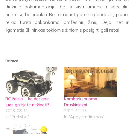
didžiulė dokumentacija, bet ir visa amunicija specialių
prietaisų bei įrankių. Be to, norint pateikti geodezinį planą,
reikia turėti pakankamai profesinių žinių. Deja, net ir
ilgametis ūkininkas tokiomis žiniomis pasigirti gali retai.
Related
RC žaislai – ko dar apie
Kambarių nuoma.
juos galėjote nežinoti?
Druskininkai
2023-08-11
2012-11-15
In "Prekyba"
In "Apgyvendinimas"