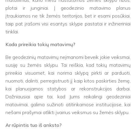
matavimas, kurio metu nustatomos žemės sklypo ribos,
plotai ir junginiai. Į geodezinio matavimo planus
įtraukiamos ne tik žemės teritorijos, bet ir esami posūkiai,
taip pat įrašomi visi esantys sklype pastatai ir inžineriniai
tinklai.
Kada prireikia tokių matavimų?
Be geodezinių matavimų neįmanomi beveik jokie veiksmai,
susiję su žemės sklypu. Tai reiškia, kad tokių matavimų
prireikia visuomet, kai norima sklypą pirkti ar parduoti,
nuomoti, dalinti, perregistruoti jį kaip kitos paskirties žemę,
kai planuojamos statybos ar rekonstrukcijos darbai.
Dažniausiai apie tai, kad Jums reikalingi geodeziniai
matavimai, galima sužinoti atitinkamose institucijose, kai
nešami prašymai atlikti įvairius veiksmus su žemės sklypu.
Ar rūpintis tuo iš anksto?