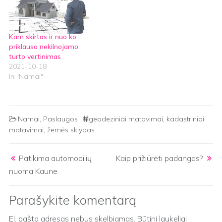
Kam skirtas ir nuo ko
priklauso nekilnojamo
turto vertinimas
2021-10-18
In "Namai"
Namai
,
Paslaugos
geodeziniai matavimai
,
kadastriniai
matavimai
,
žemės sklypas
Post navigation
Patikima automobilių
Kaip prižiūrėti padangas?
nuoma Kaune
Parašykite komentarą
El. pašto adresas nebus skelbiamas.
Būtini laukeliai