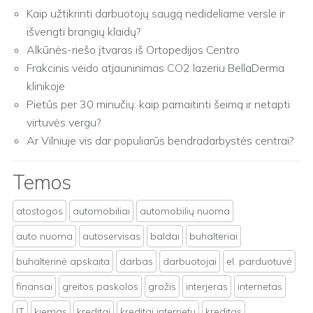
Kaip užtikrinti darbuotojų saugą nedideliame versle ir
išvengti brangių klaidų?
Alkūnės-riešo įtvaras iš Ortopedijos Centro
Frakcinis veido atjauninimas CO2 lazeriu BellaDerma
klinikoje
Pietūs per 30 minučių: kaip pamaitinti šeimą ir netapti
virtuvės vergu?
Ar Vilniuje vis dar populiarūs bendradarbystės centrai?
Temos
atostogos
automobiliai
automobilių nuoma
auto nuoma
autoservisas
baldai
buhalteriai
buhalterinė apskaita
darbas
darbuotojai
el. parduotuvė
finansai
greitos paskolos
grožis
interjeras
internetas
IT
kiemas
kreditai
kreditai internetu
kreditas