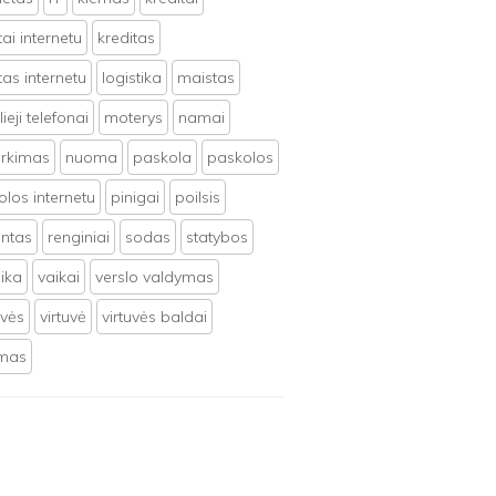
tai internetu
kreditas
tas internetu
logistika
maistas
ieji telefonai
moterys
namai
irkimas
nuoma
paskola
paskolos
los internetu
pinigai
poilsis
ntas
renginiai
sodas
statybos
ika
vaikai
verslo valdymas
uvės
virtuvė
virtuvės baldai
ymas