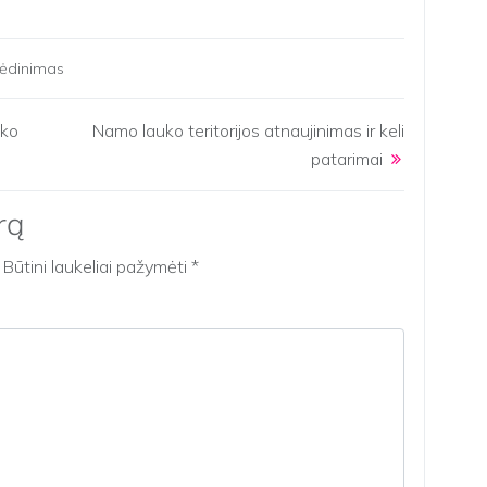
ėdinimas
uko
Namo lauko teritorijos atnaujinimas ir keli
patarimai
rą
Būtini laukeliai pažymėti
*