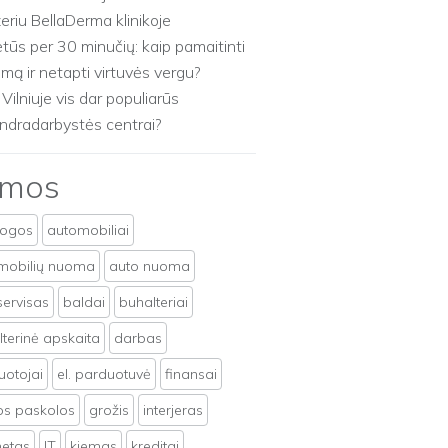
zeriu BellaDerma klinikoje
etūs per 30 minučių: kaip pamaitinti
imą ir netapti virtuvės vergu?
 Vilniuje vis dar populiarūs
ndradarbystės centrai?
emos
togos
automobiliai
mobilių nuoma
auto nuoma
servisas
baldai
buhalteriai
terinė apskaita
darbas
uotojai
el. parduotuvė
finansai
tos paskolos
grožis
interjeras
netas
IT
kiemas
kreditai