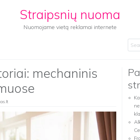
Straipsnių nuoma
Nuomojame vietą reklamai internete
Sear
toriai: mechaninis
Pa
st
amuose
Ka
as.lt
ne
kl
Al
Ce
Fr