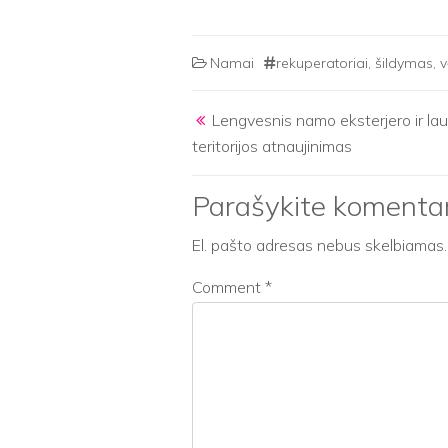
Namai
rekuperatoriai
,
šildymas
,
v
Post navigation
Lengvesnis namo eksterjero ir la
teritorijos atnaujinimas
Parašykite komenta
El. pašto adresas nebus skelbiamas.
Comment
*