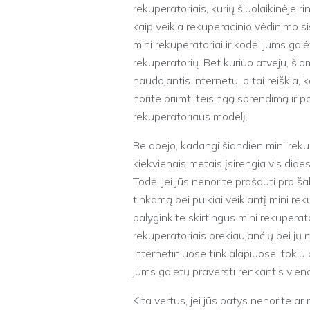
rekuperatoriais, kurių šiuolaikinėje r
kaip veikia rekuperacinio vėdinimo s
mini rekuperatoriai ir kodėl jums galė
rekuperatorių. Bet kuriuo atveju, šio
naudojantis internetu, o tai reiškia, k
norite priimti teisingą sprendimą ir pa
rekuperatoriaus modelį.
Be abejo, kadangi šiandien mini reku
kiekvienais metais įsirengia vis dide
Todėl jei jūs nenorite prašauti pro šalį
tinkamą bei puikiai veikiantį mini rek
palyginkite skirtingus mini rekuperato
rekuperatoriais prekiaujančių bei j
internetiniuose tinklalapiuose, toki
jums galėtų praversti renkantis vienok
Kita vertus, jei jūs patys nenorite ar