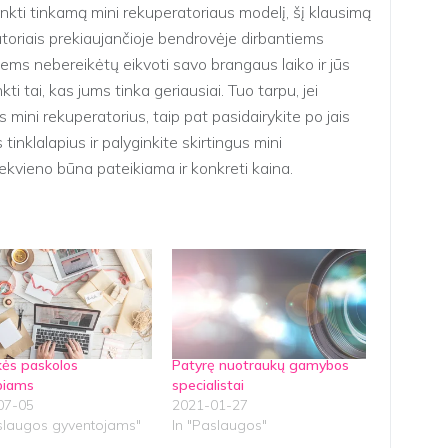
inkti tinkamą mini rekuperatoriaus modelį, šį klausimą
ratoriais prekiaujančioje bendrovėje dirbantiems
iems nebereikėtų eikvoti savo brangaus laiko ir jūs
i tai, kas jums tinka geriausiai. Tuo tarpu, jei
 mini rekuperatorius, taip pat pasidairykite po jais
tinklalapius ir palyginkite skirtingus mini
iekvieno būna pateikiama ir konkreti kaina.
ikės paskolos
Patyrę nuotraukų gamybos
biams
specialistai
07-05
2021-01-27
aslaugos gyventojams"
In "Paslaugos"