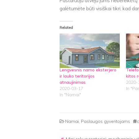
Pastaruoju atveju jums nebereikėtų pa
galėtumėte būti visiškai tikri, kad dar
Related
Lengvesnis namo eksterjero
Telefo
ir lauko teritorijos
kitos
atnaujinimas
2020-
2020-03-17
In "Pa
In "Namai"
Namai
,
Paslaugos gyventojams
a
Post navigation
Mini rekuperatoriai: mechaninis v