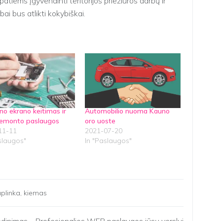
tiems įgyvendinti teritorijos priežiūros darbų ir
bai bus atlikti kokybiškai.
no ekrano keitimas ir
Automobilio nuoma Kauno
 remonto paslaugos
oro uoste
11-11
2021-07-20
slaugos"
In "Paslaugos"
plinka
,
kiemas
ėdinimas
Profesionalios WEB paslaugos jūsų verslui