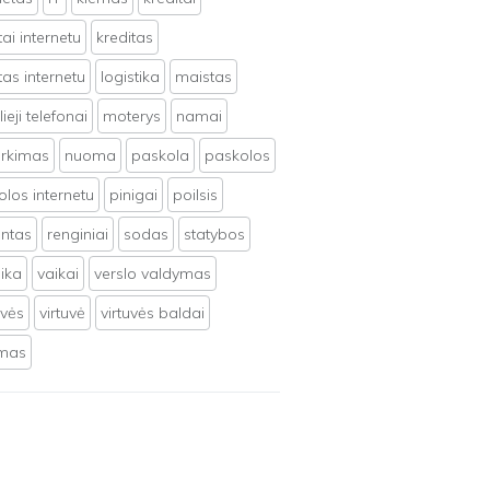
tai internetu
kreditas
tas internetu
logistika
maistas
ieji telefonai
moterys
namai
irkimas
nuoma
paskola
paskolos
los internetu
pinigai
poilsis
ntas
renginiai
sodas
statybos
ika
vaikai
verslo valdymas
uvės
virtuvė
virtuvės baldai
ymas