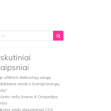
ch
skutiniai
raipsniai
ip užtikrinti darbuotojų saugą
dideliame versle ir išvengti brangių
aidų?
kūnės-riešo įtvaras iš Ortopedijos
ntro
akcinis veido atjauninimas CO2