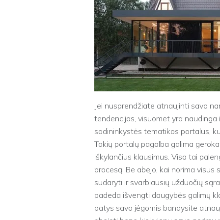
Jei nusprendžiate atnaujinti savo namo
tendencijas, visuomet yra naudinga i
sodininkystės tematikos portalus, k
Tokių portalų pagalba galima gerokai 
iškylančius klausimus. Visa tai pal
procesą. Be abejo, kai norima visus s
sudaryti ir svarbiausių užduočių sąraš
padeda išvengti daugybės galimų klaid
patys savo jėgomis bandysite atnaujin