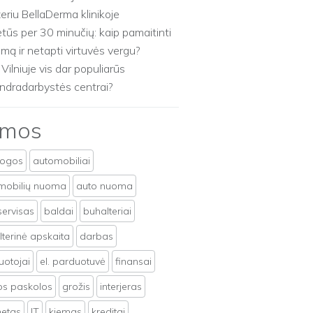
zeriu BellaDerma klinikoje
etūs per 30 minučių: kaip pamaitinti
imą ir netapti virtuvės vergu?
 Vilniuje vis dar populiarūs
ndradarbystės centrai?
emos
togos
automobiliai
mobilių nuoma
auto nuoma
servisas
baldai
buhalteriai
terinė apskaita
darbas
uotojai
el. parduotuvė
finansai
tos paskolos
grožis
interjeras
netas
IT
kiemas
kreditai