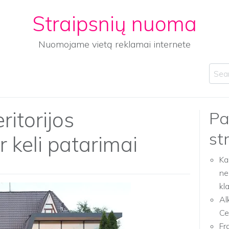
Straipsnių nuoma
Nuomojame vietą reklamai internete
Sear
itorijos
Pa
st
r keli patarimai
Ka
ne
kl
Al
Ce
Fr