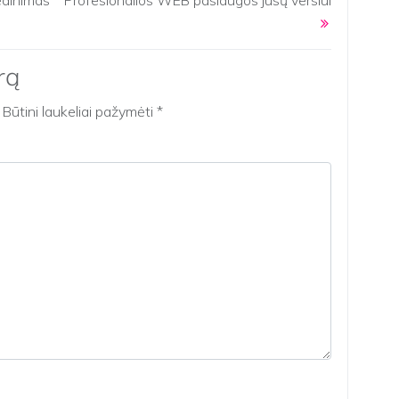
rą
Būtini laukeliai pažymėti
*