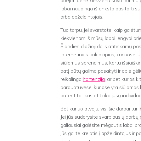
abejoti bene kiekvienu savo norimu p
labai naudinga iš anksto pasitarti su š
arba apželdintojais.
Tuo tarpu, jei svarstote, kaip galėt
kiekvienam iš mūsų labai lengvai pr
Šiandien didžioji dalis atitinkamų pa
internetinius tinklalapius, kuriuose j
siūlomus sprendimus, kartu išsiaiškina
patį būtų galima pasakyti ir apie gėl
reikalinga
hortenzija
, ar bet kurios ki
parduotuvėse, kuriose yra siūlomas 
būtent tai, kas atitinka jūsų individua
Bet kuriuo atveju, visi šie darbai tur
Jei jūs sudarysite svarbiausių darbų
galiausiai galėsite mėgautis labai pro
jūs galite kreiptis į apželdintojus i