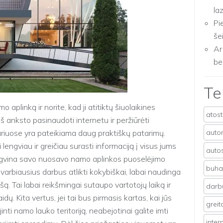
la
Pi
še
Ar
be
T
 aplinką ir norite, kad ji atitiktų šiuolaikines
atos
š anksto pasinaudoti internetu ir peržiūrėti
uriuose yra pateikiama daug praktiškų patarimų.
auto
lengviau ir greičiau surasti informaciją į visus jums
auto
engvina savo nuosavo namo aplinkos puoselėjimo
buhal
varbiausius darbus atlikti kokybiškai, labai naudinga
ą. Tai labai reikšmingai sutaupo vartotojų laiką ir
darb
ų. Kita vertus, jei tai bus pirmasis kartas, kai jūs
grei
ti namo lauko teritoriją, neabejotinai galite imti
inter