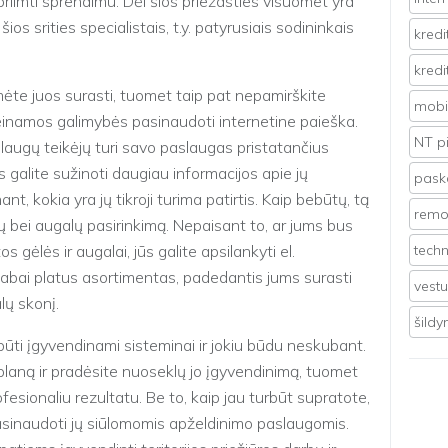
riimti sprendimu. Dėl šios priežasties visuomet yra
ios srities specialistais, t.y. patyrusiais sodininkais
kredi
kredi
umėte juos surasti, tuomet taip pat nepamirškite
mobil
ieinamos galimybės pasinaudoti internetine paieška.
NT p
slaugų teikėjų turi savo paslaugas pristatančius
ūs galite sužinoti daugiau informacijos apie jų
pasko
nt, kokia yra jų tikroji turima patirtis. Kaip bebūtų, tą
remo
ių bei augalų pasirinkimą. Nepaisant to, ar jums bus
tos gėlės ir augalai, jūs galite apsilankyti el.
techn
labai platus asortimentas, padedantis jums surasti
vest
lų skonį.
šild
i būti įgyvendinami sisteminai ir jokiu būdu neskubant.
 planą ir pradėsite nuoseklų jo įgyvendinimą, tuomet
fesionaliu rezultatu. Be to, kaip jau turbūt supratote,
r pasinaudoti jų siūlomomis apželdinimo paslaugomis.