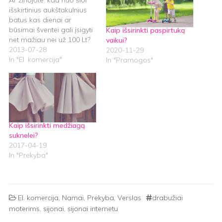
Ar žinojote, kad nuo šiol
išskirtinius aukštakulnius
batus kas dienai ar
būsimai šventei gali įsigyti
Kaip išsirinkti paspirtuką
net mažiau nei už 100 Lt?
vaikui?
Taip, tai tikra tiesa ir niekur
2013-07-28
2020-11-29
toli keliauti nereikia.
In "El. komercija"
In "Pramogos"
Internetinė prekyba
kiekvieną dieną auga
ir varle.lt, užsiimanti
užsakomųjų parduotuvėlių
tinklu, gali pasiūlyti
konkurencingas kainas ne
Kaip išsirinkti medžiagą
tik batams, bet ir
suknelei?
didesniems…
2017-04-19
In "Prekyba"
El. komercija
,
Namai
,
Prekyba
,
Verslas
drabužiai
moterims
,
sijonai
,
sijonai internetu