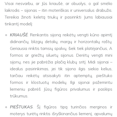
Visai nesvarbu, ar Jūs kriaušė, ar obuolys, o gal smėlio
laikrodis – sijonas – itin moteriškas ir universalus drabužis.
Tereikia žinoti keletą triukų ir pasirinkti Jums labiausiai
tinkantį modelį:
KRIAUŠĖ
. Renkantis sijoną reikėtų vengti kūno apimtį
didinančių, blizgių detalių, margų ir horizontalių raštų.
Geriausia rinktis tamsių spalvų, šiek tiek platėjančius, A
formos ar griežtų siluetų sijonus. Derėtų vengti mini
sijonų, nes jie pabrėžia plačią klubų sritį. Midi sijonai –
idealus pasirinkimas, jei tik sijono ilgis siekia kelius,
tarčiau reikėtų atsisakyti itin aptemptų, pieštuko
formos ir klostuotų modelių. Ilgi sijonai pažemintu
liemeniu pabrėš Jūsų figūros privalumus ir paslėps
trūkumus.
PIEŠTUKAS
. Šį figūros tipą turinčios merginos ir
moterys turėtų rinktis išryškinančius liemenį, apvalumų