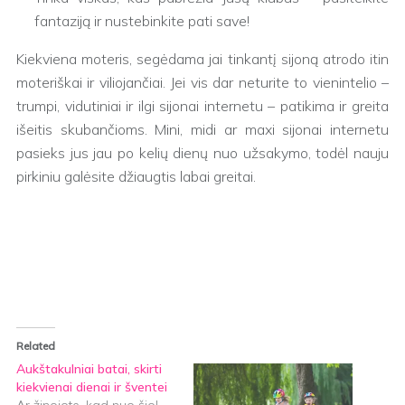
fantaziją ir nustebinkite pati save!
Kiekviena moteris, segėdama jai tinkantį sijoną atrodo itin
moteriškai ir viliojančiai. Jei vis dar neturite to vienintelio –
trumpi, vidutiniai ir ilgi sijonai internetu – patikima ir greita
išeitis skubančioms. Mini, midi ar maxi sijonai internetu
pasieks jus jau po kelių dienų nuo užsakymo, todėl nauju
pirkiniu galėsite džiaugtis labai greitai.
Related
Aukštakulniai batai, skirti
kiekvienai dienai ir šventei