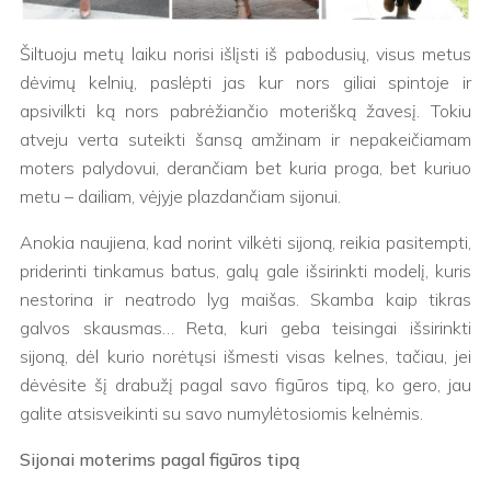
Šiltuoju metų laiku norisi išlįsti iš pabodusių, visus metus
dėvimų kelnių, paslėpti jas kur nors giliai spintoje ir
apsivilkti ką nors pabrėžiančio moterišką žavesį. Tokiu
atveju verta suteikti šansą amžinam ir nepakeičiamam
moters palydovui, derančiam bet kuria proga, bet kuriuo
metu – dailiam, vėjyje plazdančiam sijonui.
Anokia naujiena, kad norint vilkėti sijoną, reikia pasitempti,
priderinti tinkamus batus, galų gale išsirinkti modelį, kuris
nestorina ir neatrodo lyg maišas. Skamba kaip tikras
galvos skausmas… Reta, kuri geba teisingai išsirinkti
sijoną, dėl kurio norėtųsi išmesti visas kelnes, tačiau, jei
dėvėsite šį drabužį pagal savo figūros tipą, ko gero, jau
galite atsisveikinti su savo numylėtosiomis kelnėmis.
Sijonai moterims pagal figūros tipą