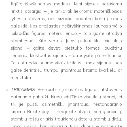
figūrą išryškinantys modeliai. Mini sijonus patariama
rinktis atsargiai – jie tinka tik lieknoms moteriškosios
lyties atstovėms, nes vizualiai padalina kūną į kelias
dalis (dėl šios priežasties neišryškinamas liaunas smėlio
laikrodžio figūros moters liemuo – taip galite atrodyti
stambesnė). Kita vertus, Jums puikiai tiks midi ilgio
sijonai – galite dėvėti pieštuko formos, aukštinu
liemeniu, klostuotus sijonus – atrodysite pritrenkiamai.
Taip pt nedvejodama vilkėkite ilgus – maxi sijonus. Juos
galite derinti su trumpu, įmantraus kirpimo švarkeliu ar
megztuku.
TRIKAMPIS
. Renkantis sijonus šios figūros atstovėms
patariama pabrėžti klubų sritį.Tinka visų ilgių sijonai, jei
tik jie pūsti, asimetriški, įmantraus, nestandartinio
kirpimo. Būkite drąsi ir nebijokite blizgių, margų audinių,
stambių raštų ar akis traukiančių detalių, stambių diržų.
Tinka viskas, kas pabrėžia Jūsų klubus – pasitelkite