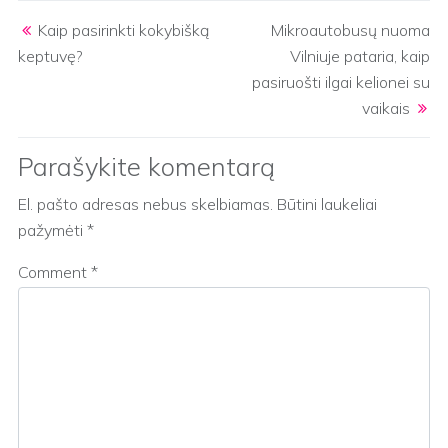
Post navigation
Kaip pasirinkti kokybišką
Mikroautobusų nuoma
keptuvę?
Vilniuje pataria, kaip
pasiruošti ilgai kelionei su
vaikais
Parašykite komentarą
El. pašto adresas nebus skelbiamas.
Būtini laukeliai
pažymėti
*
Comment
*