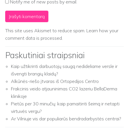
Notify me of new posts by email.
This site uses Akismet to reduce spam.
Learn how your
comment data is processed.
Paskutiniai straipsniai
Kaip užtikrinti darbuotojų saugą nedideliame versle ir
išvengti brangių klaidų?
Alkūnės-riešo įtvaras iš Ortopedijos Centro
Frakcinis veido atjauninimas CO2 lazeriu BellaDerma
klinikoje
Pietūs per 30 minučių: kaip pamaitinti šeimą ir netapti
virtuvės vergu?
Ar Vilniuje vis dar populiarūs bendradarbystės centrai?