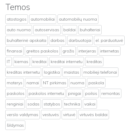
Temos
atostogos
automobiliai
automobilių nuoma
auto nuoma
autoservisas
baldai
buhalteriai
buhalterinė apskaita
darbas
darbuotojai
el. parduotuvė
finansai
greitos paskolos
grožis
interjeras
internetas
IT
kiemas
kreditai
kreditai internetu
kreditas
kreditas internetu
logistika
maistas
mobilieji telefonai
moterys
namai
NT pirkimas
nuoma
paskola
paskolos
paskolos internetu
pinigai
poilsis
remontas
renginiai
sodas
statybos
technika
vaikai
verslo valdymas
vestuvės
virtuvė
virtuvės baldai
šildymas