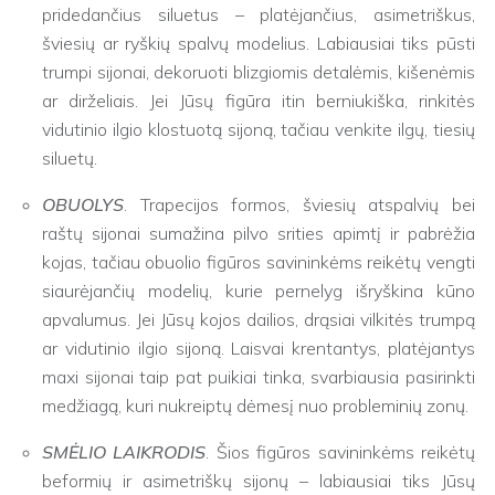
pridedančius siluetus – platėjančius, asimetriškus,
šviesių ar ryškių spalvų modelius. Labiausiai tiks pūsti
trumpi sijonai, dekoruoti blizgiomis detalėmis, kišenėmis
ar dirželiais. Jei Jūsų figūra itin berniukiška, rinkitės
vidutinio ilgio klostuotą sijoną, tačiau venkite ilgų, tiesių
siluetų.
OBUOLYS
. Trapecijos formos, šviesių atspalvių bei
raštų sijonai sumažina pilvo srities apimtį ir pabrėžia
kojas, tačiau obuolio figūros savininkėms reikėtų vengti
siaurėjančių modelių, kurie pernelyg išryškina kūno
apvalumus. Jei Jūsų kojos dailios, drąsiai vilkitės trumpą
ar vidutinio ilgio sijoną. Laisvai krentantys, platėjantys
maxi sijonai taip pat puikiai tinka, svarbiausia pasirinkti
medžiagą, kuri nukreiptų dėmesį nuo probleminių zonų.
SMĖLIO LAIKRODIS
. Šios figūros savininkėms reikėtų
beformių ir asimetriškų sijonų – labiausiai tiks Jūsų