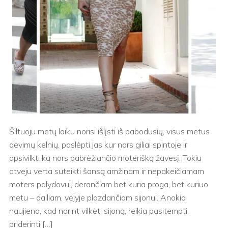
Šiltuoju metų laiku norisi išlįsti iš pabodusių, visus metus
dėvimų kelnių, paslėpti jas kur nors giliai spintoje ir
apsivilkti ką nors pabrėžiančio moterišką žavesį. Tokiu
atveju verta suteikti šansą amžinam ir nepakeičiamam
moters palydovui, derančiam bet kuria proga, bet kuriuo
metu – dailiam, vėjyje plazdančiam sijonui. Anokia
naujiena, kad norint vilkėti sijoną, reikia pasitempti,
priderinti […]