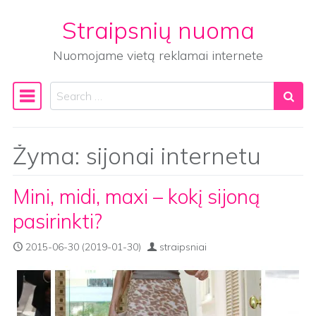
Straipsnių nuoma
Skip to content
Nuomojame vietą reklamai internete
Search
Main Navigation
Žyma:
sijonai internetu
Mini, midi, maxi – kokį sijoną
pasirinkti?
2015-06-30
(2019-01-30)
straipsniai