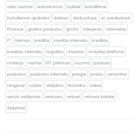
auto nuoma
autoservisas
baldai
buhalteriai
buhalterinė apskaita
darbas
darbuotojai
el. parduotuvė
finansai
greitos paskolos
grožis
interjeras
internetas
IT
kiemas
kreditai
kreditai internetu
kreditas
kreditas internetu
logistika
maistas
mobilieji telefonai
moterys
namai
NT pirkimas
nuoma
paskola
paskolos
paskolos internetu
pinigai
poilsis
remontas
renginiai
sodas
statybos
technika
vaikai
verslo valdymas
vestuvės
virtuvė
virtuvės baldai
šildymas