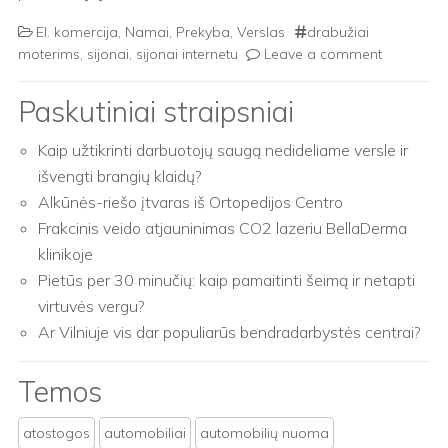
El. komercija
,
Namai
,
Prekyba
,
Verslas
drabužiai
moterims
,
sijonai
,
sijonai internetu
Leave a comment
Paskutiniai straipsniai
Kaip užtikrinti darbuotojų saugą nedideliame versle ir
išvengti brangių klaidų?
Alkūnės-riešo įtvaras iš Ortopedijos Centro
Frakcinis veido atjauninimas CO2 lazeriu BellaDerma
klinikoje
Pietūs per 30 minučių: kaip pamaitinti šeimą ir netapti
virtuvės vergu?
Ar Vilniuje vis dar populiarūs bendradarbystės centrai?
Temos
atostogos
automobiliai
automobilių nuoma