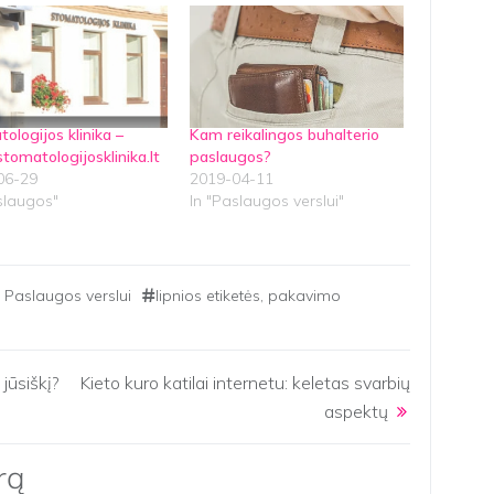
ologijos klinika –
Kam reikalingos buhalterio
omatologijosklinika.lt
paslaugos?
06-29
2019-04-11
slaugos"
In "Paslaugos verslui"
,
Paslaugos verslui
lipnios etiketės
,
pakavimo
 jūsiškį?
Kieto kuro katilai internetu: keletas svarbių
aspektų
rą