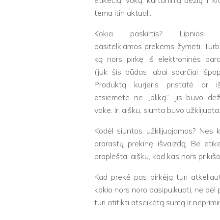
etikečių, vokų, kartoninių dėžių ir ki
tema itin aktuali.
Kokia paskirtis? Lipnios e
pasitelkiamos prekėms žymėti. Turb
ką nors pirkę iš elektroninės par
(juk šis būdas labai sparčiai išpopu
Produktą kurjeris pristatė ar 
atsiėmėte ne „pliką“. Jis buvo dėž
voke. Ir, aišku, siunta buvo užklijuota
Kodėl siuntos užklijuojamos? Nes kit
prarastų prekinę išvaizdą. Be etik
praplėšta, aišku, kad kas nors prikišo
Kad prekė pas pirkėją turi atkeliaut
kokio nors noro pasipuikuoti, ne dėl 
turi atitikti atseikėtą sumą ir neprimi