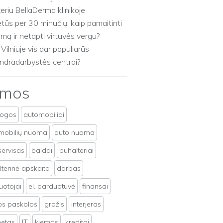
zeriu BellaDerma klinikoje
etūs per 30 minučių: kaip pamaitinti
imą ir netapti virtuvės vergu?
 Vilniuje vis dar populiarūs
ndradarbystės centrai?
emos
togos
automobiliai
mobilių nuoma
auto nuoma
servisas
baldai
buhalteriai
terinė apskaita
darbas
uotojai
el. parduotuvė
finansai
tos paskolos
grožis
interjeras
netas
IT
kiemas
kreditai