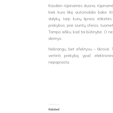
Kasdien rūpinamės duona, rūpinamės,
kiek kuro likę automobilio bake. 
dalykų, tarp kurių lipnios etiketė
prekybos, prie siuntų sferos, tuomet
Tampa aišku, kad tai būtinybė. O ne
derinys.
Nebrangu, bet efektyvu – tikrovė. To
vertinti prekybą, ypač elektronin
nepaprasta.
Related