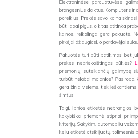
Elektroninėse parduotuvėse galima 
brangesnius daiktus. Kompiuteris ir a
poreikius. Prekės savo kaina skiriasi 
būti labai pigus, o kitas atitinka p
kainos, reikalinga gera pakuotė. N
pirkėjai džiaugiasi, o pardavėjai sula
Pakuotės turi būti patikimos, bet juk 
prekes nepriekaištingos būklės?
L
priemonių, suteikiančių galimybę s
turbūt nelabai malonios? Pasirodo,
gera žinia visiems, tiek ieškantiems 
šimtus.
Taigi, lipnios etiketės nebrangios,
kokybiška priemonė stipriai prili
kriterijų. Sakykim, automobiliu veža
keliu etiketė atsiklijuotų, tolimesni