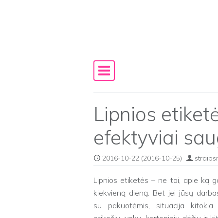
Skip to content
Main Navigation
Lipnios etiket
efektyviai sa
2016-10-22
(2016-10-25)
straips
Lipnios etiketės – ne tai, apie ką 
kiekvieną dieną. Bet jei jūsų darba
su pakuotėmis, situacija kitokia 