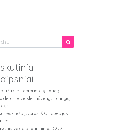
ch
skutiniai
raipsniai
ip užtikrinti darbuotojų saugą
dideliame versle ir išvengti brangių
aidų?
kūnės-riešo įtvaras iš Ortopedijos
ntro
akcinis veido atjauninimas CO2