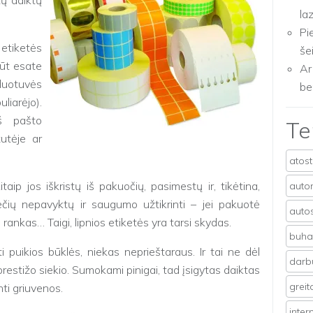
tų daiktų
la
Pi
tiketės
še
ūt esate
Ar
duotuvės
be
liarėjo).
iš pašto
T
utėje ar
.
atos
aip jos iškristų iš pakuočių, pasimestų ir, tikėtina,
auto
ečių nepavyktų ir saugumo užtikrinti – jei pakuotė
auto
 rankas… Taigi, lipnios etiketės yra tarsi skydas.
buhal
i puikios būklės, niekas neprieštaraus. Ir tai ne dėl
darb
prestižo siekio. Sumokami pinigai, tad įsigytas daiktas
grei
nti griuvenos.
inter