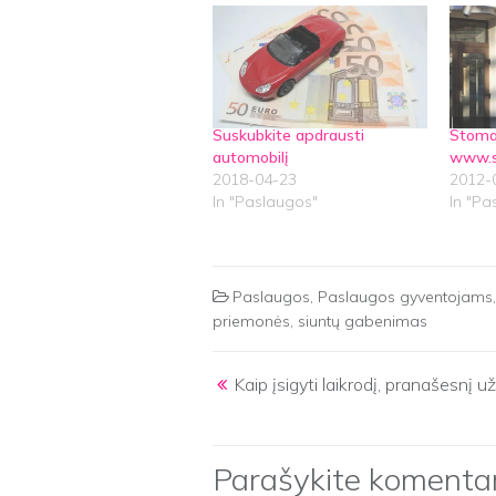
Suskubkite apdrausti
Stomat
automobilį
www.st
2018-04-23
2012-
In "Paslaugos"
In "Pa
Paslaugos
,
Paslaugos gyventojams
priemonės
,
siuntų gabenimas
Post navigation
Kaip įsigyti laikrodį, pranašesnį už
Parašykite komenta