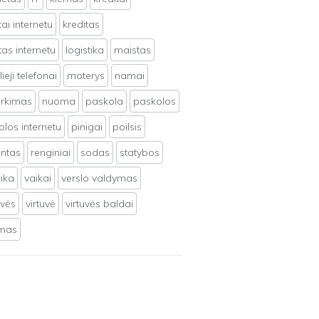
tai internetu
kreditas
tas internetu
logistika
maistas
ieji telefonai
moterys
namai
irkimas
nuoma
paskola
paskolos
los internetu
pinigai
poilsis
ntas
renginiai
sodas
statybos
ika
vaikai
verslo valdymas
uvės
virtuvė
virtuvės baldai
ymas