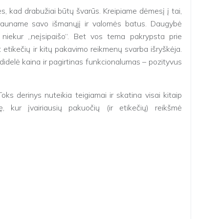
 kad drabužiai būtų švarūs. Kreipiame dėmesį į tai,
Krauname savo išmanųjį ir valomės batus. Daugybė
s niekur „neįsipaišo“. Bet vos tema pakrypsta prie
 etikečių ir kitų pakavimo reikmenų svarba išryškėja.
didelė kaina ir pagirtinas funkcionalumas – pozityvus
ks derinys nuteikia teigiamai ir skatina visai kitaip
ę, kur įvairiausių pakuočių (ir etikečių) reikšmė