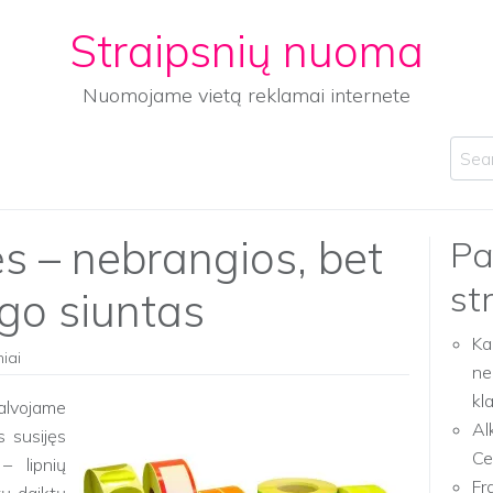
Straipsnių nuoma
Nuomojame vietą reklamai internete
Sear
ės – nebrangios, bet
Pa
st
ugo siuntas
Ka
niai
ne
kl
galvojame
Al
s susijęs
Ce
– lipnių
Fr