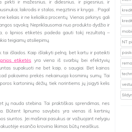
pirkti ir mažesnius, ir didesnius, ir pigesnius, ir
usinukai, laikrodis ir stalas, megztinis ir knyga… Pagal
kredi
ne keliais ir ne keliolika procentų. Vienas pirkinys gali
kredi
rabangos sąvoką. Nepriklausomai nuo produkto dydžio ir
mobil
a, o lipnios etiketės padeda gauti tokį rezultatą –
ukia teigiamų atsiliepimų.
NT p
tai išlaidos. Kaip išlaikyti pelną, bet kartu ir pateikti
pasko
ipnios etiketės
yra viena iš svarbių bei efektyvių
remo
iuntas supakuoti ne bet kaip, o saugiai. Bet kainos
techn
 kad pakavimo prekės nekainuoja kosminių sumų. Tai
poros kartoninių dėžių, tiek norintiems jų įsigyti kelis
vest
šild
 bet jų nauda stebina. Tai praktiškas sprendimas, nes
mpa. Būtent lipnumo savybės yra vienas iš kertinių
mos siuntos. Jei mašinai pasukus ar važiuojant nelygiu
s pakuotėje esančio krovinio likimas būtų neaiškus.