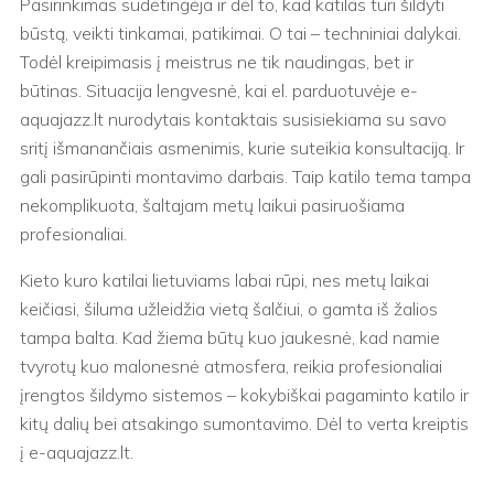
Pasirinkimas sudėtingėja ir dėl to, kad katilas turi šildyti
būstą, veikti tinkamai, patikimai. O tai – techniniai dalykai.
Todėl kreipimasis į meistrus ne tik naudingas, bet ir
būtinas. Situacija lengvesnė, kai el. parduotuvėje e-
aquajazz.lt nurodytais kontaktais susisiekiama su savo
sritį išmanančiais asmenimis, kurie suteikia konsultaciją. Ir
gali pasirūpinti montavimo darbais. Taip katilo tema tampa
nekomplikuota, šaltajam metų laikui pasiruošiama
profesionaliai.
Kieto kuro katilai lietuviams labai rūpi, nes metų laikai
keičiasi, šiluma užleidžia vietą šalčiui, o gamta iš žalios
tampa balta. Kad žiema būtų kuo jaukesnė, kad namie
tvyrotų kuo malonesnė atmosfera, reikia profesionaliai
įrengtos šildymo sistemos – kokybiškai pagaminto katilo ir
kitų dalių bei atsakingo sumontavimo. Dėl to verta kreiptis
į e-aquajazz.lt.