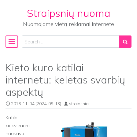
Straipsnių nuoma
Skip to content
Nuomojame vietą reklamai internete
Search
Main Navigation
Kieto kuro katilai
internetu: keletas svarbių
aspektų
2016-11-04
(2024-09-13)
straipsniai
Katilai –
kiekvienam
nuosavo