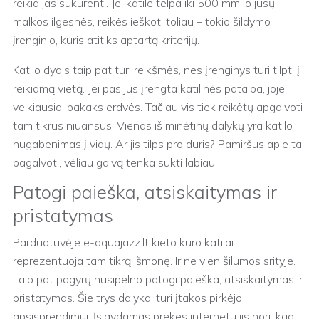
reikia jas sukūrenti. Jei katile telpa iki 500 mm, o jūsų
malkos ilgesnės, reikės ieškoti toliau – tokio šildymo
įrenginio, kuris atitiks aptartą kriterijų.
Katilo dydis taip pat turi reikšmės, nes įrenginys turi tilpti į
reikiamą vietą. Jei pas jus įrengta katilinės patalpa, joje
veikiausiai pakaks erdvės. Tačiau vis tiek reikėtų apgalvoti
tam tikrus niuansus. Vienas iš minėtinų dalykų yra katilo
nugabenimas į vidų. Ar jis tilps pro duris? Pamiršus apie tai
pagalvoti, vėliau galvą tenka sukti labiau.
Patogi paieška, atsiskaitymas ir
pristatymas
Parduotuvėje e-aquajazz.lt kieto kuro katilai
reprezentuoja tam tikrą išmonę. Ir ne vien šilumos srityje.
Taip pat pagyrų nusipelno patogi paieška, atsiskaitymas ir
pristatymas. Šie trys dalykai turi įtakos pirkėjo
apsisprendimui. Įsigydamas prekes internetu jis nori, kad