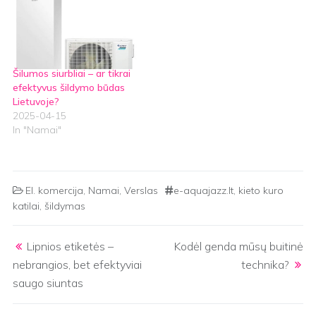
Šilumos siurbliai – ar tikrai
efektyvus šildymo būdas
Lietuvoje?
2025-04-15
In "Namai"
El. komercija
,
Namai
,
Verslas
e-aquajazz.lt
,
kieto kuro
katilai
,
šildymas
Post navigation
Lipnios etiketės –
Kodėl genda mūsų buitinė
nebrangios, bet efektyviai
technika?
saugo siuntas