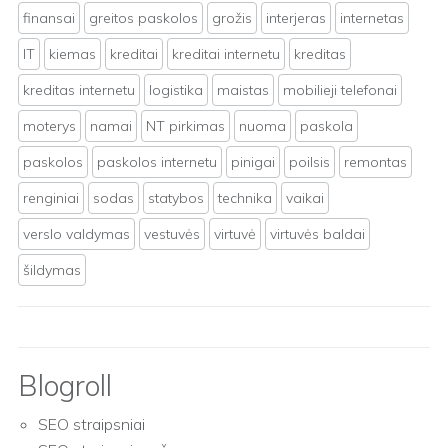
finansai
greitos paskolos
grožis
interjeras
internetas
IT
kiemas
kreditai
kreditai internetu
kreditas
kreditas internetu
logistika
maistas
mobilieji telefonai
moterys
namai
NT pirkimas
nuoma
paskola
paskolos
paskolos internetu
pinigai
poilsis
remontas
renginiai
sodas
statybos
technika
vaikai
verslo valdymas
vestuvės
virtuvė
virtuvės baldai
šildymas
Blogroll
SEO straipsniai