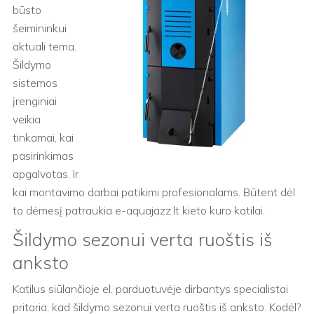
būsto
šeimininkui
aktuali tema.
Šildymo
sistemos
įrenginiai
veikia
tinkamai, kai
pasirinkimas
apgalvotas. Ir
kai montavimo darbai patikimi profesionalams. Būtent dėl
to dėmesį patraukia e-aquajazz.lt kieto kuro katilai.
Šildymo sezonui verta ruoštis iš
anksto
Katilus siūlančioje el. parduotuvėje dirbantys specialistai
pritaria, kad šildymo sezonui verta ruoštis iš anksto. Kodėl?