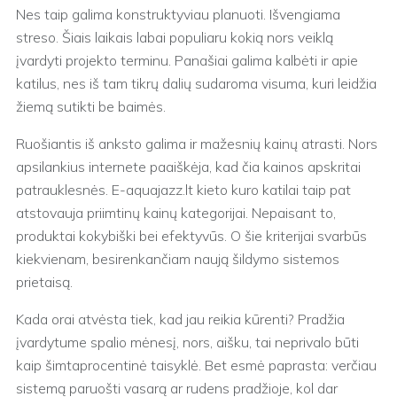
Nes taip galima konstruktyviau planuoti. Išvengiama
streso. Šiais laikais labai populiaru kokią nors veiklą
įvardyti projekto terminu. Panašiai galima kalbėti ir apie
katilus, nes iš tam tikrų dalių sudaroma visuma, kuri leidžia
žiemą sutikti be baimės.
Ruošiantis iš anksto galima ir mažesnių kainų atrasti. Nors
apsilankius internete paaiškėja, kad čia kainos apskritai
patrauklesnės. E-aquajazz.lt kieto kuro katilai taip pat
atstovauja priimtinų kainų kategorijai. Nepaisant to,
produktai kokybiški bei efektyvūs. O šie kriterijai svarbūs
kiekvienam, besirenkančiam naują šildymo sistemos
prietaisą.
Kada orai atvėsta tiek, kad jau reikia kūrenti? Pradžia
įvardytume spalio mėnesį, nors, aišku, tai neprivalo būti
kaip šimtaprocentinė taisyklė. Bet esmė paprasta: verčiau
sistemą paruošti vasarą ar rudens pradžioje, kol dar