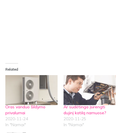
Related
Oras vanduo šildymo
Ar sudėtinga įsirengti
privalumai
dujinį katilą namuose?
2020-11-24
2020-11-25
In "Namai"
In "Namai"