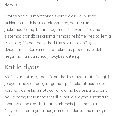
darbus.
Profesionalaus montavimo svarba didžiulė. Nuo to
priklauso ne tik katilo efektyvumas, ne tik šiluma ir
jaukumas žiemą, bet ir saugumas. Kiekvienai šildymo
sistemos grandžiai skiriama nemaža reikšmė, nes tai lemia
rezultatą. Visada norisi, kad tas rezultatas būtų
džiuginantis. Kūrenimas – atsakingas procesas, todėl
negalima numoti ranka į kokybės kriterijų.
Katilo dydis
Mažai kur aptarta, kad ieškant katilo pravartu atsižvelgti į
jo dydį. Ir ne vien dėl galingumo. Ypač kalbant apie kieto
kuro katilus reikia žinoti, kokio ilgio malkos telpa. Statant
naują namą ir rūpinantis visiškai nauja šildymo sistema tai
svarbus aspektas, bet dar svarbesnis jis tampa, kai
šildymo sistema yra atnaujinama, kai dar turima malkų ir