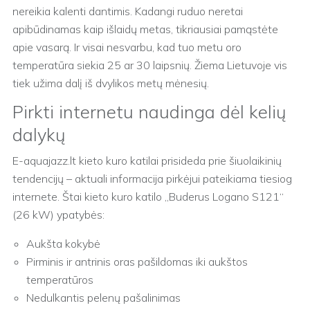
nereikia kalenti dantimis. Kadangi ruduo neretai
apibūdinamas kaip išlaidų metas, tikriausiai pamąstėte
apie vasarą. Ir visai nesvarbu, kad tuo metu oro
temperatūra siekia 25 ar 30 laipsnių. Žiema Lietuvoje vis
tiek užima dalį iš dvylikos metų mėnesių.
Pirkti internetu naudinga dėl kelių
dalykų
E-aquajazz.lt kieto kuro katilai prisideda prie šiuolaikinių
tendencijų – aktuali informacija pirkėjui pateikiama tiesiog
internete. Štai kieto kuro katilo „Buderus Logano S121“
(26 kW) ypatybės:
Aukšta kokybė
Pirminis ir antrinis oras pašildomas iki aukštos
temperatūros
Nedulkantis pelenų pašalinimas