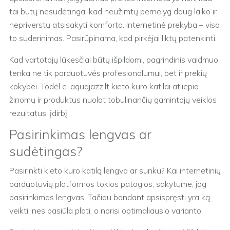
tai būtų nesudėtinga, kad neužimtų pernelyg daug laiko ir
nepriverstų atsisakyti komforto. Internetinė prekyba – viso
to suderinimas. Pasirūpinama, kad pirkėjai liktų patenkinti.
Kad vartotojų lūkesčiai būtų išpildomi, pagrindinis vaidmuo
tenka ne tik parduotuvės profesionalumui, bet ir prekių
kokybei. Todėl e-aquajazz.lt kieto kuro katilai atliepia
žinomų ir produktus nuolat tobulinančių gamintojų veiklos
rezultatus, įdirbį.
Pasirinkimas lengvas ar
sudėtingas?
Pasirinkti kieto kuro katilą lengva ar sunku? Kai internetinių
parduotuvių platformos tokios patogios, sakytume, jog
pasirinkimas lengvas. Tačiau bandant apsispręsti yra ką
veikti, nes pasiūla plati, o norisi optimaliausio varianto.