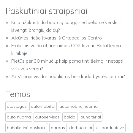
Paskutiniai straipsniai
Kaip užtikrinti darbuotojų saugą nedideliame versle ir
išvengti brangių klaidų?
Alkūnės-riešo įtvaras iš Ortopedijos Centro
Frakcinis veido atjauninimas CO2 lazeriu BellaDerma
klinikoje
Pietūs per 30 minučių: kaip pamaitinti šeimą ir netapti
virtuvės vergu?
Ar Vilniuje vis dar populiarūs bendradarbystės centrai?
Temos
atostogos
automobiliai
automobilių nuoma
auto nuoma
autoservisas
baldai
buhalteriai
buhalterinė apskaita
darbas
darbuotojai
el. parduotuvė