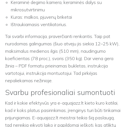
Keraminė degimo kamera, keraminės dalys su
mikrosutvirtinimu
Kuras: malkos, pjuvenų briketai
Ištraukiamasis ventiliatorius.
Tai svarbi informacija, praverčianti renkantis. Taip pat
nurodomas galingumas (šiuo atveju jis siekia 12–25 kW),
maksimalus medienos ilgis (510 mm), naudingumo
koeficientas (78 proc.), svoris (350 kg). Dar viena gera
žinia – PDF formatu prieinamas bukletas, instrukcija
vartotojui, instrukcija montuotojui. Tad pirkėjas
nepaliekamas nežinioje.
Svarbu profesionaliai sumontuoti
Kad ir kokie efektyvūs yra e-aquajazz.lt kieto kuro katilai,
kad ir koks platus pasirinkimas, įrenginys turi būti tinkamai
prijungiamas. E-aquajazz.lt meistrai teikia šią paslaugą,
tad nereikia eikvoti laiko ir papildomai ieškoti, kas atliktų