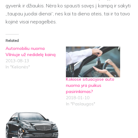
gyvenk ir džiaukis. Nėra ko spausti savęs į kampą ir sakyti
„taupau juodai dienai“, nes kai ta diena ateis, tai ir ta tavo
kojinė visai nepagelbės.
Related
Automobiliu nuoma
Vilniuje už nedidelę kainą
2013-08-13
In "Kelionės"
Kokiose situacijose auto
nuoma yra puikus
pasirinkimas?
2018-01-10
In "Paslaugos"