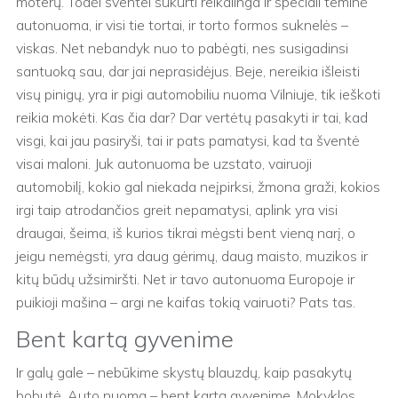
moterų. Todėl šventei sukurti reikalinga ir speciali teminė
autonuoma, ir visi tie tortai, ir torto formos suknelės –
viskas. Net nebandyk nuo to pabėgti, nes susigadinsi
santuoką sau, dar jai neprasidėjus. Beje, nereikia išleisti
visų pinigų, yra ir pigi automobiliu nuoma Vilniuje, tik ieškoti
reikia mokėti. Kas čia dar? Dar vertėtų pasakyti ir tai, kad
visgi, kai jau pasiryši, tai ir pats pamatysi, kad ta šventė
visai maloni. Juk autonuoma be uzstato, vairuoji
automobilį, kokio gal niekada neįpirksi, žmona graži, kokios
irgi taip atrodančios greit nepamatysi, aplink yra visi
draugai, šeima, iš kurios tikrai mėgsti bent vieną narį, o
jeigu nemėgsti, yra daug gėrimų, daug maisto, muzikos ir
kitų būdų užsimiršti. Net ir tavo autonuoma Europoje ir
puikioji mašina – argi ne kaifas tokią vairuoti? Pats tas.
Bent kartą gyvenime
Ir galų gale – nebūkime skystų blauzdų, kaip pasakytų
bobutė. Auto nuoma – bent kartą gyvenime. Mokyklos