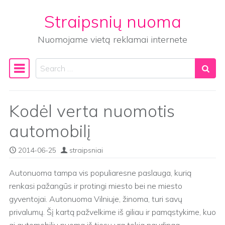
Straipsnių nuoma
Skip to content
Nuomojame vietą reklamai internete
Search
Main Navigation
Kodėl verta nuomotis
automobilį
2014-06-25
straipsniai
Autonuoma tampa vis populiaresne paslauga, kurią
renkasi pažangūs ir protingi miesto bei ne miesto
gyventojai. Autonuoma Vilniuje, žinoma, turi savų
privalumų. Šį kartą pažvelkime iš giliau ir pamąstykime, kuo