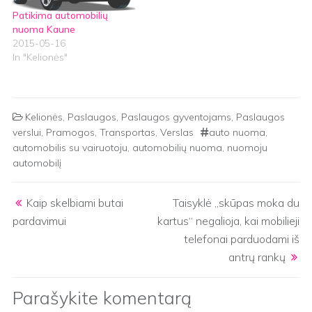
Patikima automobilių
nuoma Kaune
2015-05-16
In "Kelionės"
Kelionės
,
Paslaugos
,
Paslaugos gyventojams
,
Paslaugos
verslui
,
Pramogos
,
Transportas
,
Verslas
auto nuoma
,
automobilis su vairuotoju
,
automobilių nuoma
,
nuomoju
automobilį
Post navigation
Kaip skelbiami butai
Taisyklė „skūpas moka du
pardavimui
kartus“ negalioja, kai mobilieji
telefonai parduodami iš
antrų rankų
Parašykite komentarą