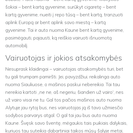
šokiai – bent kartą gyvenime, surūkyt cigaretę – bent
kartą gyvenime, nueiti į repo tūsą – bent kartą, tranzuoti
aplink Europą ar bent aplink savo miestą – kartą
gyvenime. Tai ir auto nuoma Kaune bent kartą gyvenime,
pasimėgauti, pajausti, ką reiškia vairuoti išnuomotą
automobilį.
Vairuotojas ir jokios atsakomybės
Nesuprask klaidingai – vairuotojas atsakomybės turi, bet
tu gali trumpam pamiršti. Jei, pavyzdžiui, reikalinga auto
nuoma Siauliuose, o mašinos paskui nebereikia. Tai tau
nereikia kartoti „ne ne, aš negeriu, šiandien už vairo“, nes
už vairo visai ne tu. Gal tos pačios mašinos auto nuoma
Alytuje jau rytoj bus, nes vairuotojas ją iš tavo užmiesčio
sodybos parvarys atgal. O gal tai jau bus auto nuoma
Kaune. Švęsk savo šventę, mėgaukis tais puikiais dalykais,
kuriuos tau suteikia dabartiniai taikos mūsų šalyje metai,