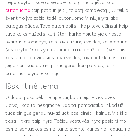
neparodytum savojo veido – tai argi ne logiška, kad
autonuoma
taip pat turi įeiti į tą patį komplektą. Juk reikia
šventinio įvaizdžio, todėl autonuoma Vilniuje yra labai
patogus būdas. Tavo automobilis – kaip tavo džinsai, kaip
tavo keiksmažodis, kurį ištari, kai kompiuteryje dingsta
svarbūs duomenys, kaip tavo užtinęs veidas, kai prabundi
šeštą ryto. O kas yra automobiliu nuoma? Tai – šventinis
kostiumas, gražiausias tavo veidas, tavo pateikimas. Taigi,
jeigu nori, kad būtum pilnas geras komplektas, tai ir
autonuoma yra reikalinga.
Išskirtinė tema
O dabar pakalbėkime apie tai, ko tu bijai – vestuves.
Galvoji, kad tai nesąmonė, kad tai pompastika, ir kad už
tuos pinigus geriau nuvažiuoti paslidinėti į kalnus. Visiška
tiesa – tikrai taip ir yra. Tačiau vestuvės ir yra pasipiršimo
esmė, santuokos esmė, tai ta šventė, kurios nori dauguma