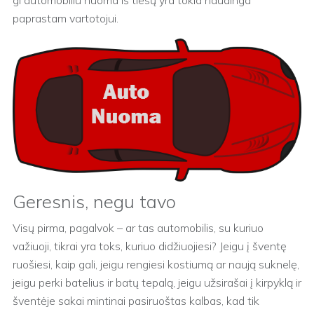
gi automobiliu nuoma iš tiesų yra tokia naudinga
paprastam vartotojui.
Geresnis, negu tavo
Visų pirma, pagalvok – ar tas automobilis, su kuriuo
važiuoji, tikrai yra toks, kuriuo didžiuojiesi? Jeigu į šventę
ruošiesi, kaip gali, jeigu rengiesi kostiumą ar naują suknelę,
jeigu perki batelius ir batų tepalą, jeigu užsirašai į kirpyklą ir
šventėje sakai mintinai pasiruoštas kalbas, kad tik