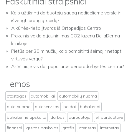
Paskutiniai straipsniai
Kaip užtikrinti darbuotojų saugą nedideliame versle ir
išvengti brangių klaidų?
Alkūnės-riešo įtvaras iš Ortopedijos Centro
Frakcinis veido atjauninimas CO2 lazeriu BellaDerma
klinikoje
Pietūs per 30 minučių: kaip pamaitinti šeimą ir netapti
virtuvės vergu?
Ar Vilniuje vis dar populiarūs bendradarbystės centrai?
Temos
atostogos
automobiliai
automobilių nuoma
auto nuoma
autoservisas
baldai
buhalteriai
buhalterinė apskaita
darbas
darbuotojai
el. parduotuvė
finansai
greitos paskolos
grožis
interjeras
internetas