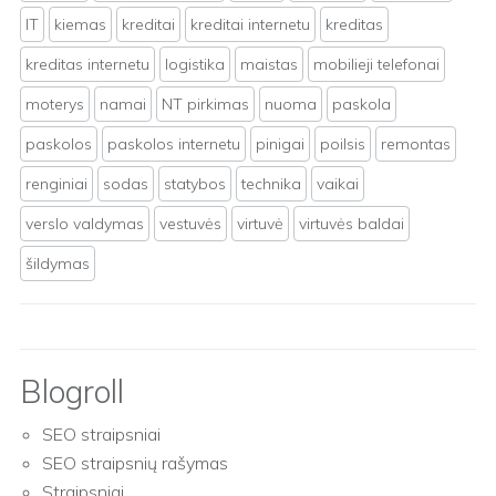
IT
kiemas
kreditai
kreditai internetu
kreditas
kreditas internetu
logistika
maistas
mobilieji telefonai
moterys
namai
NT pirkimas
nuoma
paskola
paskolos
paskolos internetu
pinigai
poilsis
remontas
renginiai
sodas
statybos
technika
vaikai
verslo valdymas
vestuvės
virtuvė
virtuvės baldai
šildymas
Blogroll
SEO straipsniai
SEO straipsnių rašymas
Straipsniai