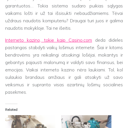
garantuotos… Tokia sistema sudaro puikias sąlygas
vaikams lošti ir už tai išsisukti nebaudžiamiems. Tėvai
uždraus naudotis kompiuteriu? Draugai turi juos ir galima
naudotis mokykloje. Tai ne išeitis.
Interneto kazino, tokie kaip Casino.com
deda dideles
pastangas stabdyti vaikų lošimus internete. Šiai ir kitoms
bendrovėms yra reikalingi atsakingi lošėjai, mokantys ir
gebantys pajausti malonumą ir valdyti savo finansus, bei
emocijas. Vaikai interneto kazino nėra laukiami. Tol, kol
sulaukia brandaus amžiaus ir gali atsakyti už savo
veiksmus ir supranta visas azartinių lošimų socialines
pasekmes.
Related