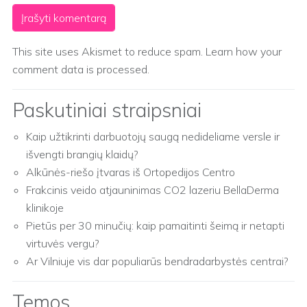
This site uses Akismet to reduce spam.
Learn how your
comment data is processed.
Paskutiniai straipsniai
Kaip užtikrinti darbuotojų saugą nedideliame versle ir
išvengti brangių klaidų?
Alkūnės-riešo įtvaras iš Ortopedijos Centro
Frakcinis veido atjauninimas CO2 lazeriu BellaDerma
klinikoje
Pietūs per 30 minučių: kaip pamaitinti šeimą ir netapti
virtuvės vergu?
Ar Vilniuje vis dar populiarūs bendradarbystės centrai?
Temos