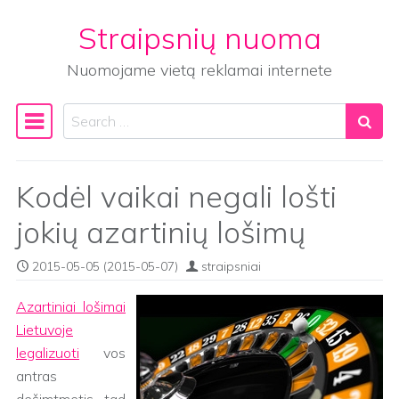
Straipsnių nuoma
Skip to content
Nuomojame vietą reklamai internete
Search
Main Navigation
Kodėl vaikai negali lošti
jokių azartinių lošimų
2015-05-05
(2015-05-07)
straipsniai
Azartiniai lošimai
Lietuvoje
legalizuoti
vos
antras