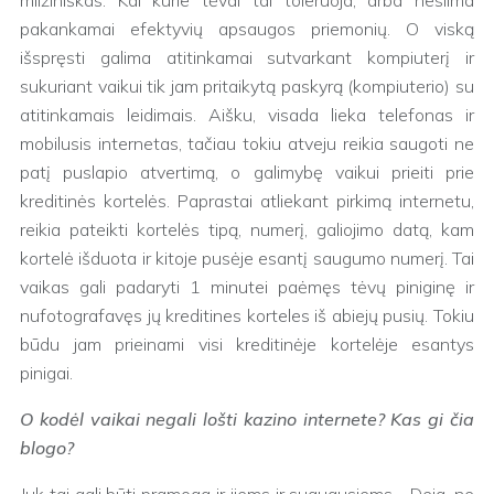
milžiniškas. Kai kurie tėvai tai toleruoja, arba nesiima
pakankamai efektyvių apsaugos priemonių. O viską
išspręsti galima atitinkamai sutvarkant kompiuterį ir
sukuriant vaikui tik jam pritaikytą paskyrą (kompiuterio) su
atitinkamais leidimais. Aišku, visada lieka telefonas ir
mobilusis internetas, tačiau tokiu atveju reikia saugoti ne
patį puslapio atvertimą, o galimybę vaikui prieiti prie
kreditinės kortelės. Paprastai atliekant pirkimą internetu,
reikia pateikti kortelės tipą, numerį, galiojimo datą, kam
kortelė išduota ir kitoje pusėje esantį saugumo numerį. Tai
vaikas gali padaryti 1 minutei paėmęs tėvų piniginę ir
nufotografavęs jų kreditines korteles iš abiejų pusių. Tokiu
būdu jam prieinami visi kreditinėje kortelėje esantys
pinigai.
O kodėl vaikai negali lošti kazino internete? Kas gi čia
blogo?