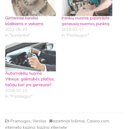
Gintariniai karoliai
Įrankių nuoma: pasirinkite
kūdikiams ir vaikams
geriausią nuomos punktą
2012-05-23
2018-02-17
In "Juvelyrika"
In "Paslaugos"
Automobilių nuoma
Vilniuje: galimybės plačios,
tačiau kuri yra geriausia?
2018-02-10
In "Paslaugos"
Pramogos
,
Verslas
azartiniai lošimai
,
Casino.com
,
interneto kazino
,
kazino internete