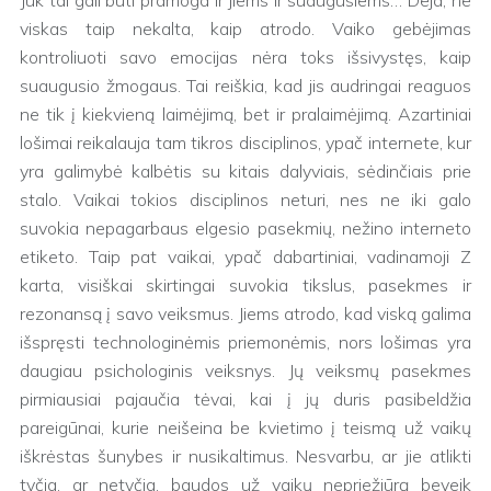
Juk tai gali būti pramoga ir jiems ir suaugusiems… Deja, ne
viskas taip nekalta, kaip atrodo. Vaiko gebėjimas
kontroliuoti savo emocijas nėra toks išsivystęs, kaip
suaugusio žmogaus. Tai reiškia, kad jis audringai reaguos
ne tik į kiekvieną laimėjimą, bet ir pralaimėjimą. Azartiniai
lošimai reikalauja tam tikros disciplinos, ypač internete, kur
yra galimybė kalbėtis su kitais dalyviais, sėdinčiais prie
stalo. Vaikai tokios disciplinos neturi, nes ne iki galo
suvokia nepagarbaus elgesio pasekmių, nežino interneto
etiketo. Taip pat vaikai, ypač dabartiniai, vadinamoji Z
karta, visiškai skirtingai suvokia tikslus, pasekmes ir
rezonansą į savo veiksmus. Jiems atrodo, kad viską galima
išspręsti technologinėmis priemonėmis, nors lošimas yra
daugiau psichologinis veiksnys. Jų veiksmų pasekmes
pirmiausiai pajaučia tėvai, kai į jų duris pasibeldžia
pareigūnai, kurie neišeina be kvietimo į teismą už vaikų
iškrėstas šunybes ir nusikaltimus. Nesvarbu, ar jie atlikti
tyčia, ar netyčia, baudos už vaikų nepriežiūrą beveik