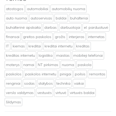
atostogos
automobiliai
automobilių nuoma
auto nuoma
autoservisas
baldai
buhalteriai
buhalterinė apskaita
darbas
darbuotojai
el. parduotuvė
finansai
greitos paskolos
grožis
interjeras
internetas
IT
kiemas
kreditai
kreditai internetu
kreditas
kreditas internetu
logistika
maistas
mobilieji telefonai
moterys
namai
NT pirkimas
nuoma
paskola
paskolos
paskolos internetu
pinigai
poilsis
remontas
renginiai
sodas
statybos
technika
vaikai
verslo valdymas
vestuvės
virtuvė
virtuvės baldai
šildymas