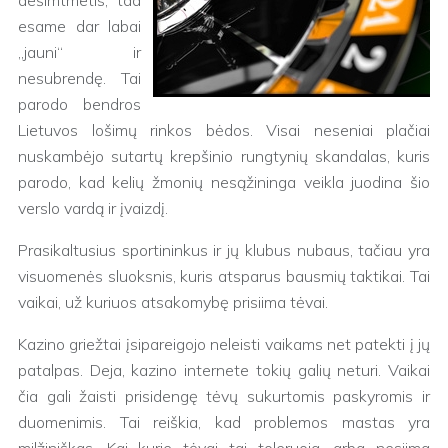
dešimtmetis, tad
esame dar labai
„jauni“ ir
nesubrendę. Tai
parodo bendros
Lietuvos lošimų rinkos bėdos. Visai neseniai plačiai
nuskambėjo sutartų krepšinio rungtynių skandalas, kuris
parodo, kad kelių žmonių nesąžininga veikla juodina šio
verslo vardą ir įvaizdį.
Prasikaltusius sportininkus ir jų klubus nubaus, tačiau yra
visuomenės sluoksnis, kuris atsparus bausmių taktikai. Tai
vaikai, už kuriuos atsakomybę prisiima tėvai.
Kazino griežtai įsipareigojo neleisti vaikams net patekti į jų
patalpas. Deja, kazino internete tokių galių neturi. Vaikai
čia gali žaisti prisidengę tėvų sukurtomis paskyromis ir
duomenimis. Tai reiškia, kad problemos mastas yra