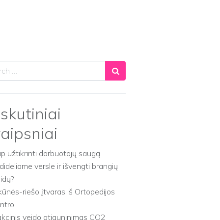
ch
skutiniai
raipsniai
ip užtikrinti darbuotojų saugą
dideliame versle ir išvengti brangių
aidų?
kūnės-riešo įtvaras iš Ortopedijos
ntro
akcinis veido atjauninimas CO2