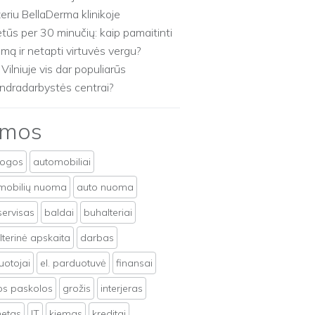
zeriu BellaDerma klinikoje
etūs per 30 minučių: kaip pamaitinti
imą ir netapti virtuvės vergu?
 Vilniuje vis dar populiarūs
ndradarbystės centrai?
emos
togos
automobiliai
mobilių nuoma
auto nuoma
servisas
baldai
buhalteriai
terinė apskaita
darbas
uotojai
el. parduotuvė
finansai
tos paskolos
grožis
interjeras
netas
IT
kiemas
kreditai