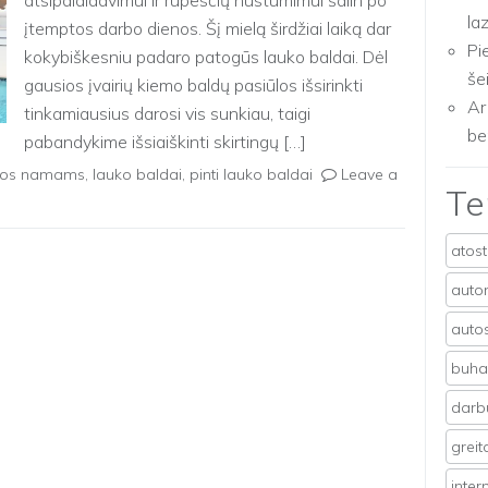
atsipalaidavimui ir rūpesčių nustūmimui šalin po
la
įtemptos darbo dienos. Šį mielą širdžiai laiką dar
Pi
kokybiškesniu padaro patogūs lauko baldai. Dėl
še
gausios įvairių kiemo baldų pasiūlos išsirinkti
Ar
tinkamiausius darosi vis sunkiau, taigi
be
pabandykime išsiaiškinti skirtingų […]
jos namams
,
lauko baldai
,
pinti lauko baldai
Leave a
T
atos
auto
auto
buhal
darb
grei
inter