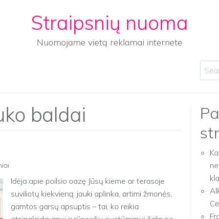
Straipsnių nuoma
Nuomojame vietą reklamai internete
Sear
auko baldai
Pa
st
Ka
ne
niai
kl
Idėja apie poilsio oazę Jūsų kieme ar terasoje
Al
suviliotų kiekvieną: jauki aplinka, artimi žmonės,
Ce
gamtos garsų apsuptis – tai, ko reikia
Fr