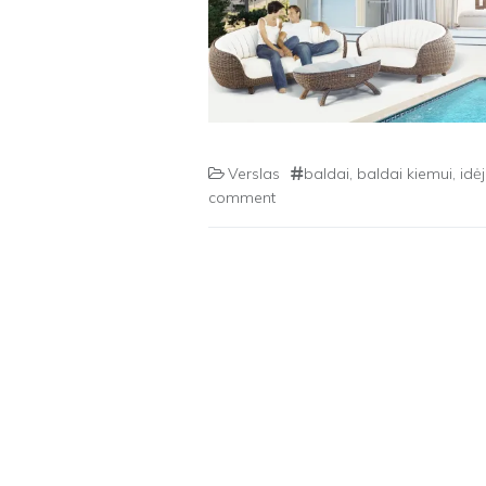
Verslas
baldai
,
baldai kiemui
,
idė
comment