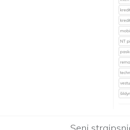
kredi
kredi
mobil
NT p
pasko
remo
techn
vest
šild
Seni straipsni