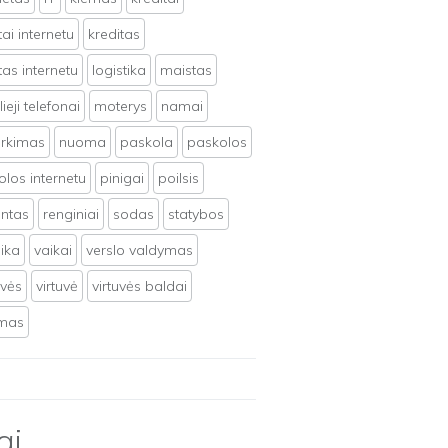
tai internetu
kreditas
tas internetu
logistika
maistas
ieji telefonai
moterys
namai
irkimas
nuoma
paskola
paskolos
los internetu
pinigai
poilsis
ntas
renginiai
sodas
statybos
ika
vaikai
verslo valdymas
uvės
virtuvė
virtuvės baldai
ymas
ai