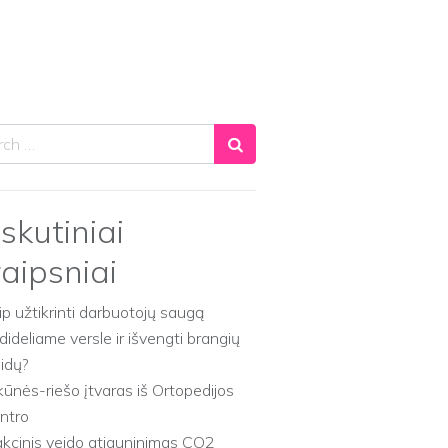
ch
skutiniai
raipsniai
ip užtikrinti darbuotojų saugą
dideliame versle ir išvengti brangių
aidų?
kūnės-riešo įtvaras iš Ortopedijos
ntro
akcinis veido atjauninimas CO2